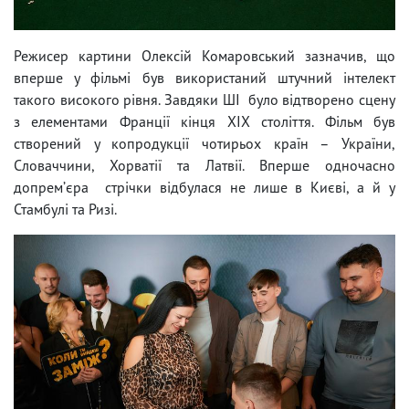
Режисер картини Олексій Комаровський зазначив, що
вперше у фільмі був використаний штучний інтелект
такого високого рівня. Завдяки ШІ було відтворено сцену
з елементами Франції кінця XIX століття. Фільм був
створений у копродукції чотирьох країн – України,
Словаччини, Хорватії та Латвії. Вперше одночасно
допремʼєра стрічки відбулася не лише в Києві, а й у
Стамбулі та Ризі.