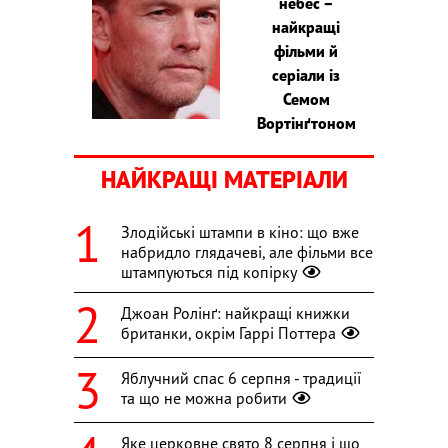
небес –
найкращі
фільми й
серіали із
Семом
Вортінґтоном
НАЙКРАЩІ МАТЕРІАЛИ
Злодійські штампи в кіно: що вже
набридло глядачеві, але фільми все
штампуються під копірку
Джоан Ролінґ: найкращі книжки
британки, окрім Гаррі Поттера
Яблучний спас 6 серпня - традиції
та що не можна робити
Яке церковне свято 8 серпня і що