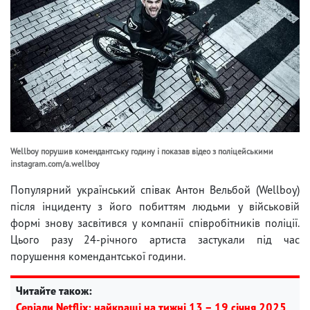
Wellboy порушив комендантську годину і показав відео з поліцейськими
instagram.com/a.wellboy
Популярний український співак Антон Вельбой (Wellboy)
після інциденту з його побиттям людьми у військовій
формі знову засвітився у компанії співробітників поліції.
Цього разу 24-річного артиста застукали під час
порушення комендантської години.
Читайте також:
Серіали Netflix: найкращі на тижні 13 – 19 січня 2025