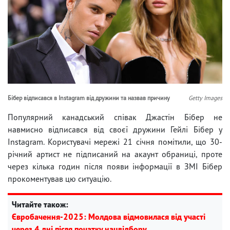
Бібер відписався в Instagram від дружини та назвав причину
Getty Images
Популярний канадський співак Джастін Бібер не
навмисно відписався від своєї дружини Гейлі Бібер у
Instagram. Користувачі мережі 21 січня помітили, що 30-
річний артист не підписаний на акаунт обраниці, проте
через кілька годин після появи інформації в ЗМІ Бібер
прокоментував цю ситуацію.
Читайте також:
Євробачення-2025: Молдова відмовилася від участі
через 4 дні після початку нацвідбору