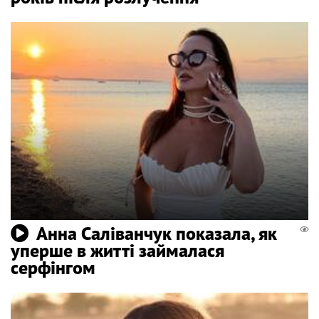
Анна Саліванчук показала, як
уперше в житті займалася
серфінгом