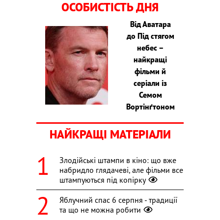
ОСОБИСТІСТЬ ДНЯ
Від Аватара
до Під стягом
небес –
найкращі
фільми й
серіали із
Семом
Вортінґтоном
НАЙКРАЩІ МАТЕРІАЛИ
Злодійські штампи в кіно: що вже
набридло глядачеві, але фільми все
штампуються під копірку
Яблучний спас 6 серпня - традиції
та що не можна робити