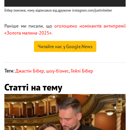
Бібер пояснив, чому відписався від дружини instagram.com/justinbieber
Раніше ми писали, що
оголошено номінантів антипремії
«Золота малина-2025».
Читайте нас у Google.News
Теги:
Джастін Бібер
,
шоу-бізнес
,
Гейлі Бібер
Статті на тему