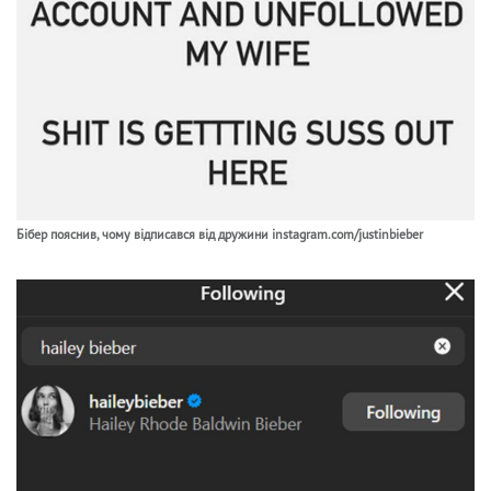
Бібер пояснив, чому відписався від дружини instagram.com/justinbieber