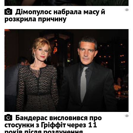
Дімопулос набрала масу й
розкрила причину
Бандерас висловився про
стосунки з Гріффіт через 11
років після розлучення