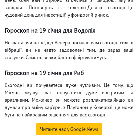
завдали. Поговоріть із колегою-Дєвою сьогодні.Це
чудовий день для інвестицій у фондовий ринок.
Гороскоп на 19 січня для Водолія
Незважаючи на те, що Венера посилає вам сьогодні сильні
вібрації, ви не надто задоволені тим, де зараз ваші
стосунки. Самотні знаки багато фліртуватимуть.
Гороскоп на 19 січня для Риб
Сьогодні ви почуваєтеся дуже чутливим. Це тому, що
Місяць змушує вас почуватися дуже відкритим та
вразливим. Можливо ви можете розплакатися.Якщо ви
думали про зміну кар'єри, з Плутоном у Козерозі, це може
бути не найкращим рішенням для вас сьогодні.
Читайте нас у Google.News