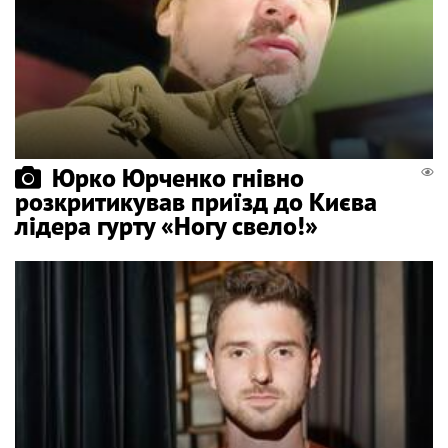
Юрко Юрченко гнівно
розкритикував приїзд до Києва
лідера гурту «Ногу свело!»