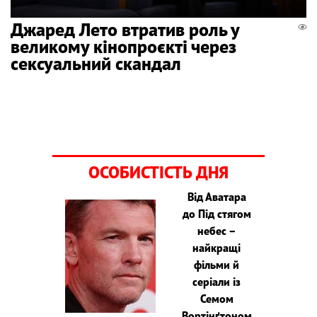
Джаред Лето втратив роль у
великому кінопроєкті через
сексуальний скандал
ОСОБИСТІСТЬ ДНЯ
Від Аватара
до Під стягом
небес –
найкращі
фільми й
серіали із
Семом
Вортінґтоном