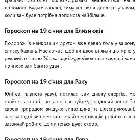
допомога. Будьте ласкаві, тому що вони допоможуть вам,
коли вам буде потрібна допомога найбільше.
Гороскоп на 19 січня для Близнюків
Подорож із найкращим другом вже давно була у вашому
списку бажань. Настав час, щоб ви двоє втілили цю мрію у
реальність.Число 36 сьогодні буде з'являтися всюди, і воно
принесе вам багато удачі.
Гороскоп на 19 січня для Раку
Юпітер, планета удачі, посилає вам дивну енергію. Не
грайте в азартні ігри та не інвестуйте у фондовий ринок. За
своєю природою ви дуже винахідливі та цілеспрямовані,
але сьогодні ви не можете знайти мотивацію робити те, що
зазвичай робите. Це минеться дуже скоро.
Гороскоп на 19 січня для Лева