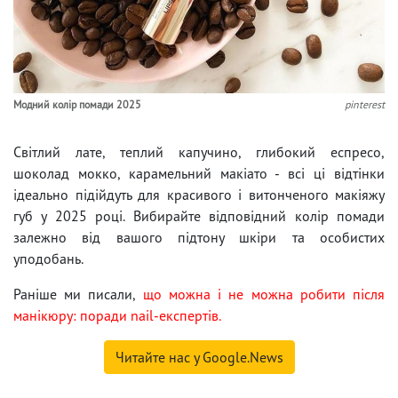
Модний колір помади 2025
pinterest
Світлий лате, теплий капучино, глибокий еспресо,
шоколад мокко, карамельний макіато - всі ці відтінки
ідеально підійдуть для красивого і витонченого макіяжу
губ у 2025 році. Вибирайте відповідний колір помади
залежно від вашого підтону шкіри та особистих
уподобань.
Раніше ми писали,
що можна і не можна робити після
манікюру: поради nail-експертів.
Читайте нас у Google.News