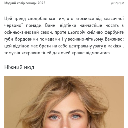
Модний колір помади 2025
pinterest
Цей тренд сподобається тим, хто втомився від класичної
червоної помади. Винні відтінки найчастіше носять в
осінньо-зимовий сезон, проте цьогоріч сміливо фарбуйте
губи бордовими помадами і у весняно-літньому. Важливо:
цей відтінок має брати на себе центральну увагу в макіяжі,
тому від яскравих тіней для очей краще відмовитися.
Ніжний нюд