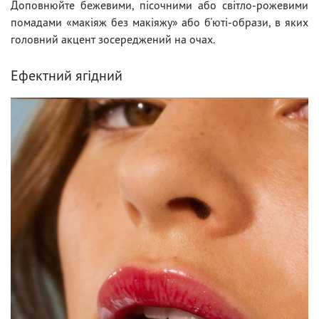
Доповнюйте бежевими, пісочними або світло-рожевими
помадами «макіяж без макіяжу» або б'юті-образи, в яких
головний акцент зосереджений на очах.
Ефектний ягідний