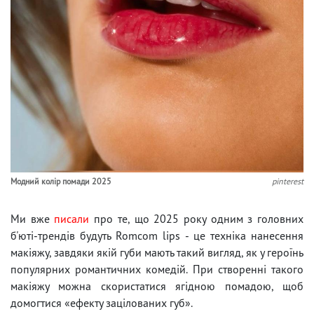
Модний колір помади 2025
pinterest
Ми вже
писали
про те, що 2025 року одним з головних
б'юті-трендів будуть Romcom lips - це техніка нанесення
макіяжу, завдяки якій губи мають такий вигляд, як у героїнь
популярних романтичних комедій. При створенні такого
макіяжу можна скористатися ягідною помадою, щоб
домогтися «ефекту зацілованих губ».