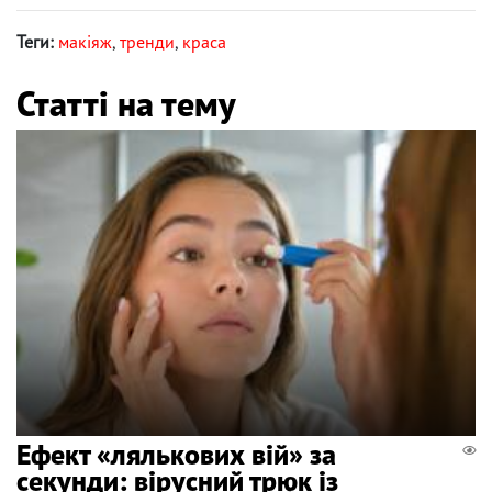
Теги:
макіяж
,
тренди
,
краса
Статті на тему
Ефект «лялькових вій» за
секунди: вірусний трюк із