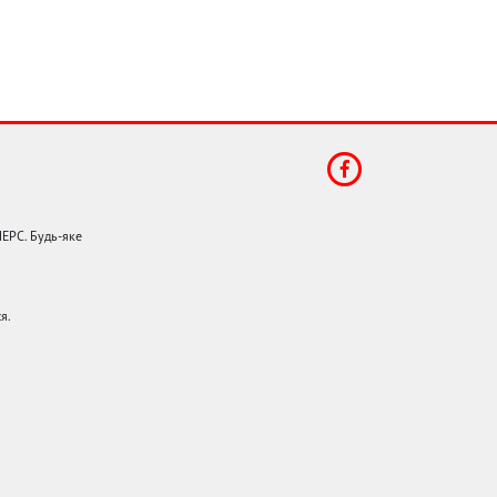
НЕРС. Будь-яке
я.