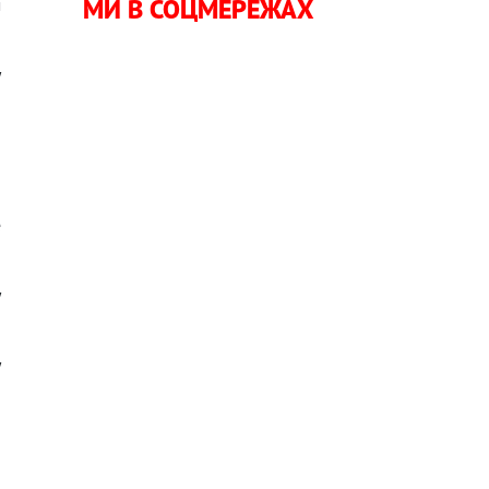
МИ В СОЦМЕРЕЖАХ
м
у
о
е
у
у
і