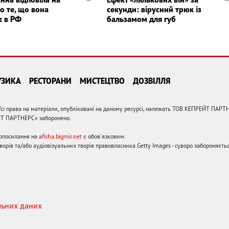
о те, що вона
секунди: вірусний трюк із
є в РФ
бальзамом для губ
УЗИКА
РЕСТОРАНИ
МИСТЕЦТВО
ДОЗВІЛЛЯ
сі права на матеріали, опубліковані на даному ресурсі, належать ТОВ КЕПРЕЙТ ПАРТ
ЙТ ПАРТНЕРС» заборонено.
ерпосилання на
afisha.bigmir.net є
обов'язковим.
орів та/або аудіовізуальних творів правовласника Getty Images - суворо забороняєтьс
льних даних