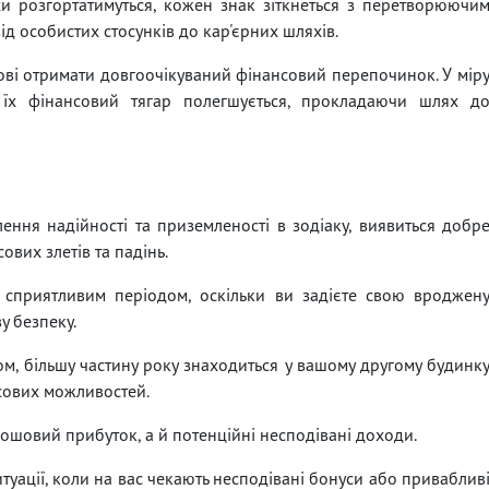
рухи розгортатимуться, кожен знак зіткнеться з перетворюючи
від особистих стосунків до кар'єрних шляхів.
тові отримати довгоочікуваний фінансовий перепочинок. У мір
 їх фінансовий тягар полегшується, прокладаючи шлях д
лення надійності та приземленості в зодіаку, виявиться добр
вих злетів та падінь.
о сприятливим періодом, оскільки ви задієте свою вроджен
у безпеку.
ом, більшу частину року знаходиться у вашому другому будинк
сових можливостей.
рошовий прибуток, а й потенційні несподівані доходи.
уації, коли на вас чекають несподівані бонуси або приваблив