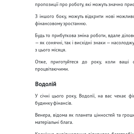
пропозиції про роботу, які можуть значно при
З іншого боку, можуть відкрити нові можлив
фінансовому зростанню.
Будь то прибуткова зміна роботи, вдале ділов
— як сонячні, так і висхідні знаки — насоло
з цього місяця.
Отже, приготуйтеся до року, коли ваші ф
процвітаючими.
Водолій
У січні цього року, Водолії, на вас чекає 
будинку фінансів.
Венера, відома як планета цінностей та гроше
матеріальні блага.
Космічне вирівнювання відкриває багатообі