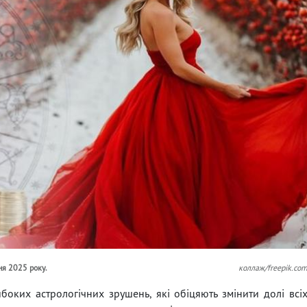
ня 2025 року.
коллаж/freepik.co
боких астрологічних зрушень, які обіцяють змінити долі всі