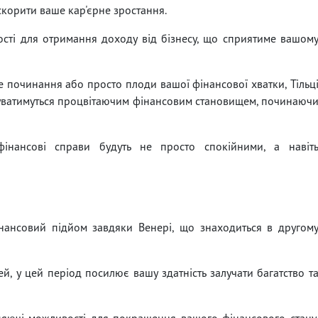
скорити ваше кар'єрне зростання.
ості для отримання доходу від бізнесу, що сприятиме вашом
е починання або просто плоди вашої фінансової хватки, Тільц
джуватимуться процвітаючим фінансовим становищем, починаюч
інансові справи будуть не просто спокійними, а навіт
фінансовий підйом завдяки Венері, що знаходиться в другом
й, у цей період посилює вашу здатність залучати багатство т
цяючі можливості для покращення вашого фінансового стану