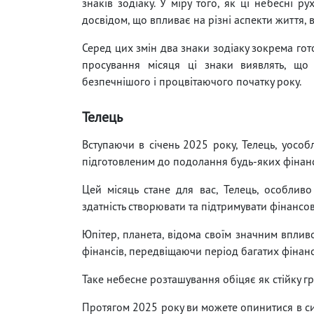
знаків зодіаку. У міру того, як ці небесні 
досвідом, що впливає на різні аспекти життя, 
Серед цих змін два знаки зодіаку зокрема го
просування місяця ці знаки виявлять, що
безпечнішого і процвітаючого початку року.
Телець
Вступаючи в січень 2025 року, Телець, уособ
підготовленим до подолання будь-яких фінансо
Цей місяць стане для вас, Телець, особлив
здатність створювати та підтримувати фінансов
Юпітер, планета, відома своїм значним вплив
фінансів, передвіщаючи період багатих фінан
Таке небесне розташування обіцяє як стійку г
Протягом 2025 року ви можете опинитися в сит