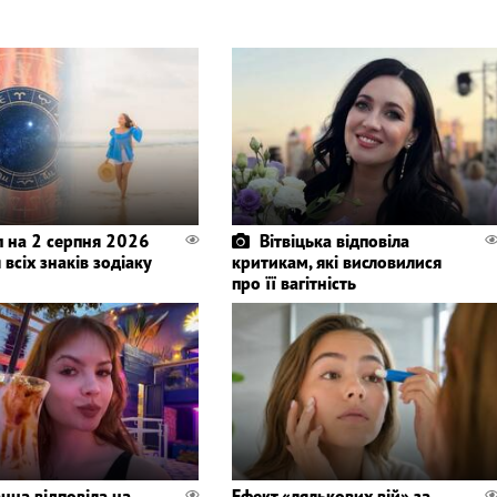
п на 2 серпня 2026
Вітвіцька відповіла
 всіх знаків зодіаку
критикам, які висловилися
про її вагітність
нна відповіла на
Ефект «лялькових вій» за