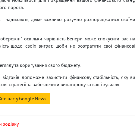
ого порога.
в і надихають, дуже важливо розумно розпоряджатися своїм
обережні", оскільки чарівність Венери може спокусити вас н
ність щодо своїх витрат, щоби не розтратити свої фінансов
регляду та коригування свого бюджету.
відтоків допоможе захистити фінансову стабільність, яку в
ові стратегії та забезпечити винагороду за ваші зусилля.
йте нас у Google.News
и зодіаку