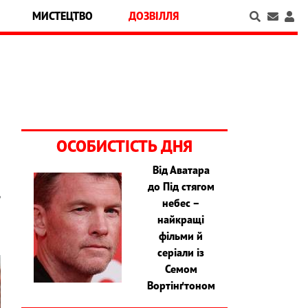
МИСТЕЦТВО
ДОЗВІЛЛЯ
ОСОБИСТІСТЬ ДНЯ
Від Аватара
до Під стягом
ь
небес –
найкращі
фільми й
серіали із
Семом
Вортінґтоном