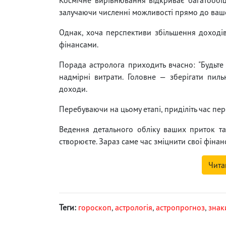
залучаючи численні можливості прямо до ваш
Однак, хоча перспективи збільшення доході
фінансами.
Порада астролога приходить вчасно: "Будьте 
надмірні витрати. Головне — зберігати пиль
доходи.
Перебуваючи на цьому етапі, приділіть час пе
Ведення детального обліку ваших приток та 
створюєте. Зараз саме час зміцнити свої фінанс
Чита
Теги:
гороскоп
,
астрологія
,
астропрогноз
,
знак