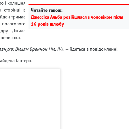
жо і колишня
 сторінці в
Читайте також:
Байден тримає
Джессіка Альба розійшлася з чоловіком після
 пологового
16 років шлюбу
адру Джилл
 первістка.
внука: Вільям Бреннон Ніл, IV»
, — йдеться в повідомленні.
айдена Гантера.