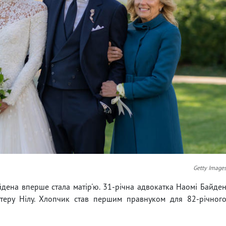
Getty Image
ена вперше стала матір'ю. 31-річна адвокатка Наомі Байде
ітеру Нілу. Хлопчик став першим правнуком для 82-річног