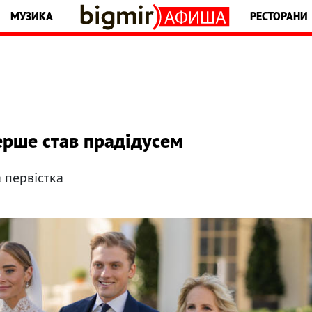
МУЗИКА
РЕСТОРАНИ
ерше став прадідусем
 первістка