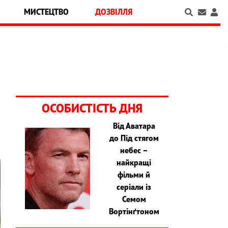
МИСТЕЦТВО
ДОЗВІЛЛЯ
ОСОБИСТІСТЬ ДНЯ
Від Аватара
до Під стягом
небес –
найкращі
фільми й
серіали із
Семом
Вортінґтоном