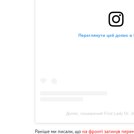
Переглянути цей допис в 
Допис, поширений First Lady Dr. Jil
Раніше ми писали, що
на фронті загинув пере