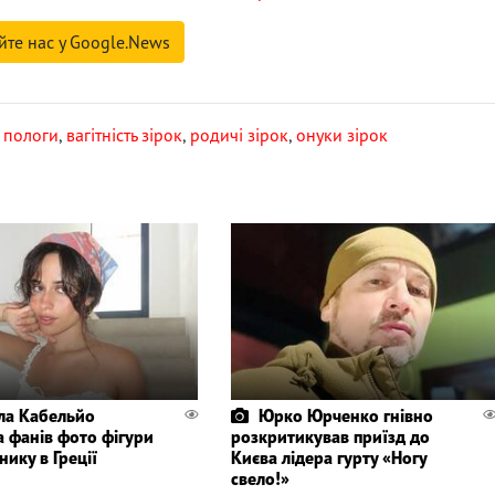
йте нас у Google.News
,
пологи
,
вагітність зірок
,
родичі зірок
,
онуки зірок
ла Кабельйо
Юрко Юрченко гнівно
а фанів фото фігури
розкритикував приїзд до
нику в Греції
Києва лідера гурту «Ногу
свело!»