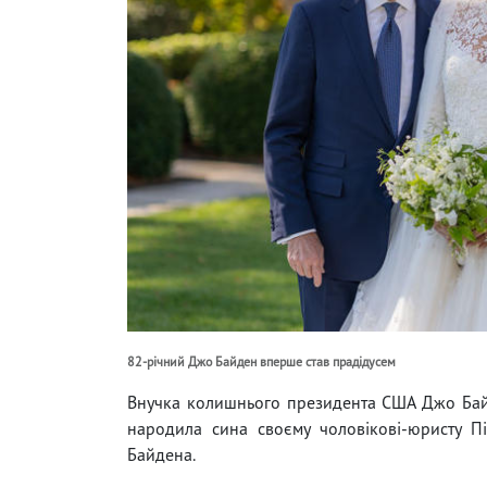
82-річний Джо Байден вперше став прадідусем
Внучка колишнього президента США Джо Байд
народила сина своєму чоловікові-юристу П
Байдена.