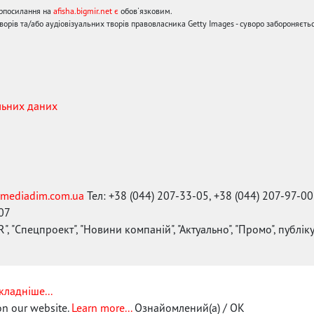
ерпосилання на
afisha.bigmir.net є
обов'язковим.
орів та/або аудіовізуальних творів правовласника Getty Images - суворо забороняєтьс
льних даних
mediadim.com.ua
Тел: +38 (044) 207-33-05, +38 (044) 207-97-00
-07
", "Спецпроект", "Новини компаній", "Актуально", "Промо", публі
кладніше...
on our website.
Learn more...
Ознайомлений(а) / OK