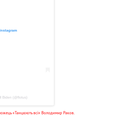
Instagram
l Biden (@flotus)
можець «Танцюють всі» Володимир Раков.