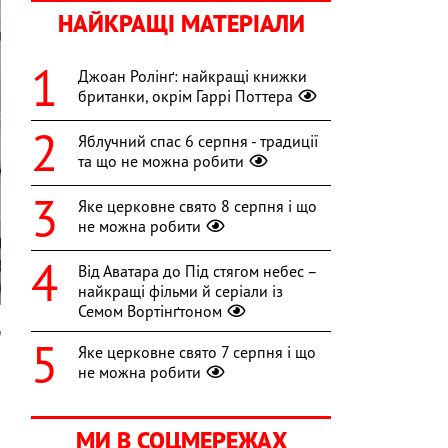
НАЙКРАЩІ МАТЕРІАЛИ
Джоан Ролінґ: найкращі книжки
британки, окрім Гаррі Поттера
Яблучний спас 6 серпня - традиції
та що не можна робити
Яке церковне свято 8 серпня і що
не можна робити
Від Аватара до Під стягом небес –
найкращі фільми й серіали із
Семом Вортінґтоном
m
Яке церковне свято 7 серпня і що
і
не можна робити
и
МИ В СОЦМЕРЕЖАХ