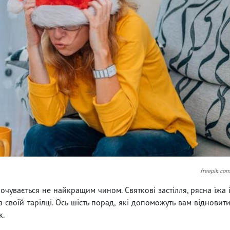
freepik.co
почувається не найкращим чином. Святкові застілля, рясна їжа 
в своїй тарілці. Ось шість порад, які допоможуть вам відновит
к.