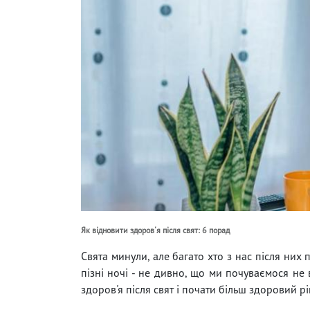
Як відновити здоров'я після свят: 6 порад
Свята минули, але багато хто з нас після них 
пізні ночі - не дивно, що ми почуваємося не 
здоров'я після свят і почати більш здоровий рі