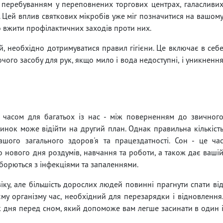
й перебуванням у переповнених торгових центрах, галасливи
. Цей вплив святкових мікробів уже міг позначитися на вашом
во вжити профілактичних заходів проти них.
, необхідно дотримуватися правил гігієни. Це включає в себ
чого засобу для рук, якщо мило і вода недоступні, і уникненн
 часом для багатьох із нас - між поверненням до звичног
инок може відійти на другий план. Однак правильна кількіст
шого загального здоров'я та працездатності. Сон - це ча
о нового дня роздумів, навчання та роботи, а також дає ваші
і борються з інфекціями та запаленнями.
віку, але більшість дорослих людей повинні прагнути спати ві
му організму час, необхідний для перезарядки і відновлення
к дня перед сном, який допоможе вам легше засинати в один 