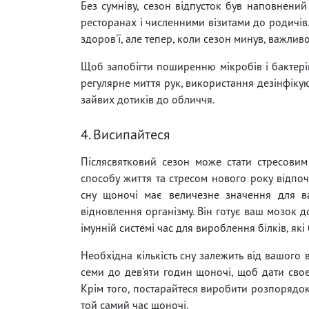
Без сумніву, сезон відпусток був наповнени
ресторанах і численними візитами до родичів
здоров'ї, але тепер, коли сезон минув, важли
Щоб запобігти поширенню мікробів і бактерій
регулярне миття рук, використання дезінфікую
зайвих дотиків до обличчя.
4. Висипайтеся
Післясвятковий сезон може стати стресовим
способу життя та стресом нового року відпоч
сну щоночі має величезне значення для ва
відновлення організму. Він готує ваш мозок д
імунній системі час для вироблення білків, як
Необхідна кількість сну залежить від вашого 
семи до дев'яти годин щоночі, щоб дати своє
Крім того, постарайтеся виробити розпорядо
той самий час щоночі.