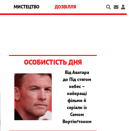
МИСТЕЦТВО
ДОЗВІЛЛЯ
ОСОБИСТІСТЬ ДНЯ
Від Аватара
до Під стягом
небес –
найкращі
фільми й
серіали із
Семом
Вортінґтоном