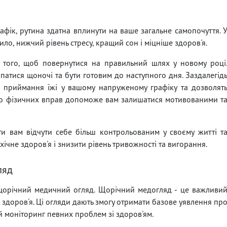
афік, рутина здатна вплинути на ваше загальне самопочуття. 
ило, нижчий рівень стресу, кращий сон і міцніше здоров'я.
 того, щоб повернутися на правильний шлях у новому році
сипатися щоночі та бути готовим до наступного дня. Заздалегід
с приймання їжі у вашому напруженому графіку та дозволят
 до фізичних вправ допоможе вам залишатися мотивованими т
 вам відчути себе більш контрольованим у своєму житті т
ічне здоров'я і знизити рівень тривожності та вигорання.
ляд
 щорічний медичний огляд. Щорічний медогляд - це важливи
здоров'я. Ці огляди дають змогу отримати базове уявлення пр
й моніторинг певних проблем зі здоров'ям.