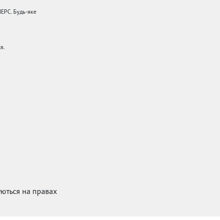
НЕРС. Будь-яке
я.
куються на правах