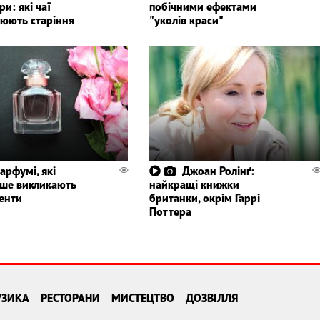
и: які чаї
побічними ефектами
нюють старіння
"уколів краси"
парфумі, які
Джоан Ролінґ:
іше викликають
найкращі книжки
енти
британки, окрім Гаррі
Поттера
УЗИКА
РЕСТОРАНИ
МИСТЕЦТВО
ДОЗВІЛЛЯ