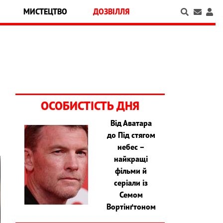
МИСТЕЦТВО
ДОЗВІЛЛЯ
ОСОБИСТІСТЬ ДНЯ
Від Аватара
до Під стягом
небес –
найкращі
фільми й
серіали із
Семом
Вортінґтоном