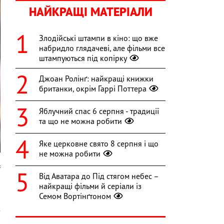
НАЙКРАЩІ МАТЕРІАЛИ
Злодійські штампи в кіно: що вже
набридло глядачеві, але фільми все
штампуються під копірку
Джоан Ролінґ: найкращі книжки
британки, окрім Гаррі Поттера
Яблучний спас 6 серпня - традиції
та що не можна робити
Яке церковне свято 8 серпня і що
не можна робити
s
Від Аватара до Під стягом небес –
я
найкращі фільми й серіали із
Семом Вортінґтоном
а
з