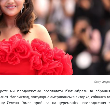
Getty Image
проте ми продовжуємо розглядати б'юті-образи та вбранн
валися. Наприклад, популярна американська акторка, співачка т
auty Селена Гомес прийшла на церемонію нагородження 