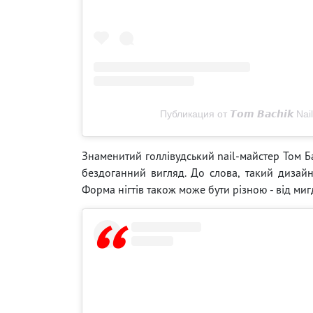
Публикация от 𝙏𝙤𝙢 𝘽𝙖𝙘𝙝𝙞𝙠 N
Знаменитий голлівудський nail-майстер Том 
бездоганний вигляд. До слова, такий дизайн
Форма нігтів також може бути різною - від ми