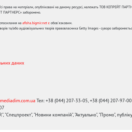
сі права на матеріали, опубліковані на даному ресурсі, належать ТОВ КЕПРЕЙТ ПАРТ
ЙТ ПАРТНЕРС» заборонено.
ерпосилання на
afisha.bigmir.net є
обов'язковим.
орів та/або аудіовізуальних творів правовласника Getty Images - суворо забороняєтьс
льних даних
mediadim.com.ua
Тел: +38 (044) 207-33-05, +38 (044) 207-97-00
-07
", "Спецпроект", "Новини компаній", "Актуально", "Промо", публі