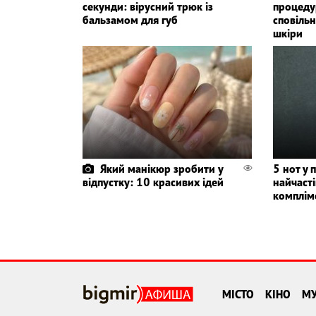
секунди: вірусний трюк із
процедур
бальзамом для губ
сповіль
шкіри
Який манікюр зробити у
5 нот у 
відпустку: 10 красивих ідей
найчаст
комплім
МІСТО
КІНО
М