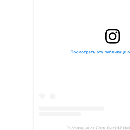
Посмотреть эту публикацию 
Публикация от 𝙏𝙤𝙢 𝘽𝙖𝙘𝙝𝙞𝙠 N