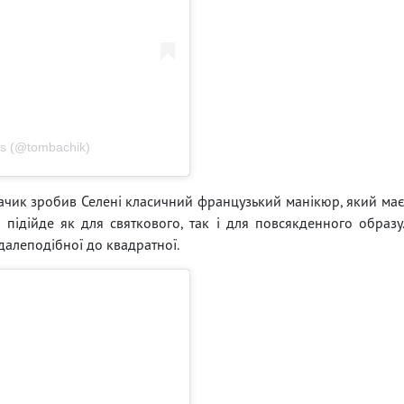
ails (@tombachik)
Бачик зробив Селені класичний французький манікюр, який ма
 підійде як для святкового, так і для повсякденного образу
гдалеподібної до квадратної.