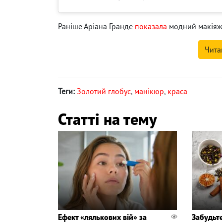
Раніше Аріана Гранде
показала
модний макіяж 
Чита
Теги:
Золотий глобус
,
манікюр
,
краса
Статті на тему
Ефект «лялькових вій» за
Забудьте