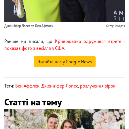
Дженніфер Лопес та Бен Аффлек
Getty Images
Раніше ми писали, що
Кривошапко одружився втретє і
показав фото з весілля у США.
Читайте нас у Google.News
Теги:
Бен Аффлек
,
Дженніфер Лопес
,
розлучення зірок
Статті на тему