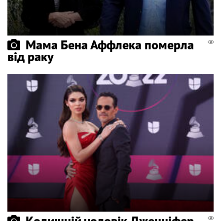
Мама Бена Аффлека померла
від раку
Колишній чоловік Дженніфер