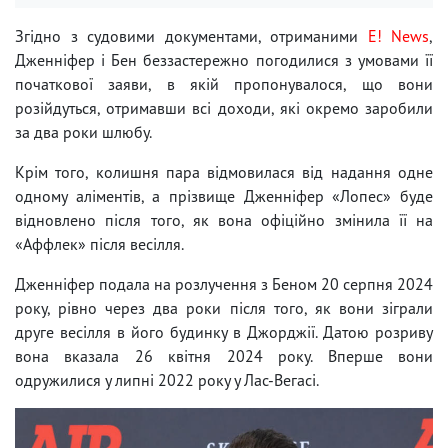
Згідно з судовими документами, отриманими
E! News
,
Дженніфер і Бен беззастережно погодилися з умовами її
початкової заяви, в якій пропонувалося, що вони
розійдуться, отримавши всі доходи, які окремо заробили
за два роки шлюбу.
Крім того, колишня пара відмовилася від надання одне
одному аліментів, а прізвище Дженніфер «Лопес» буде
відновлено після того, як вона офіційно змінила її на
«Аффлек» після весілля.
Дженніфер подала на розлучення з Беном 20 серпня 2024
року, рівно через два роки після того, як вони зіграли
друге весілля в його будинку в Джорджії. Датою розриву
вона вказала 26 квітня 2024 року. Вперше вони
одружилися у липні 2022 року у Лас-Вегасі.