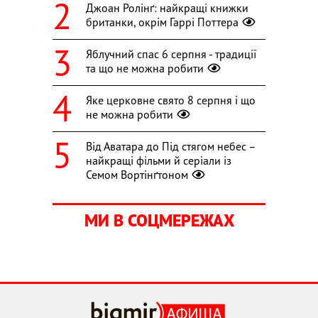
Джоан Ролінґ: найкращі книжки
британки, окрім Гаррі Поттера
Яблучний спас 6 серпня - традиції
та що не можна робити
Яке церковне свято 8 серпня і що
не можна робити
Від Аватара до Під стягом небес –
найкращі фільми й серіали із
Семом Вортінґтоном
МИ В СОЦМЕРЕЖАХ