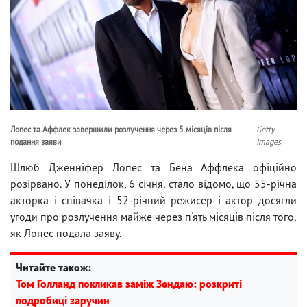
Лопес та Аффлек завершили розлучення через 5 місяців після
Getty
подання заяви
Images
Шлюб Дженніфер Лопес та Бена Аффлека офіційно
розірвано. У понеділок, 6 січня, стало відомо, що 55-річна
акторка і співачка і 52-річний режисер і актор досягли
угоди про розлучення майже через п'ять місяців після того,
як Лопес подала заяву.
Читайте також:
Том Голланд покликав заміж Зендаю: розкриті
подробиці заручин