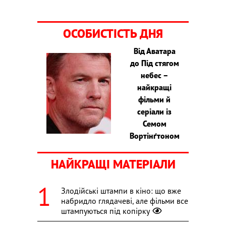
ОСОБИСТІСТЬ ДНЯ
Від Аватара
до Під стягом
небес –
найкращі
фільми й
серіали із
Семом
Вортінґтоном
НАЙКРАЩІ МАТЕРІАЛИ
Злодійські штампи в кіно: що вже
набридло глядачеві, але фільми все
штампуються під копірку