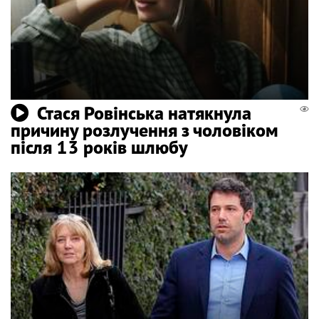
Стася Ровінська натякнула
причину розлучення з чоловіком
після 13 років шлюбу