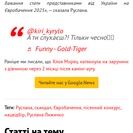
бажання стати представниками від України на
Євробачення 2025»
, — сказала Руслана.
@kiri_kyrylo
А ти слухаєш?! Тільки чесно👇🏼
♬ Funny - Gold-Tiger
Раніше ми писали, що
Хлоя Морец натякнула на заручини
з дівчиною через 2 місяці після камінг-ауту.
Читайте нас у Google.News
Теги:
Руслана
,
скандал
,
Євробачення
,
пісенний конкурс
,
нацвідбір
,
Руслана Лижичко
Статті на тему