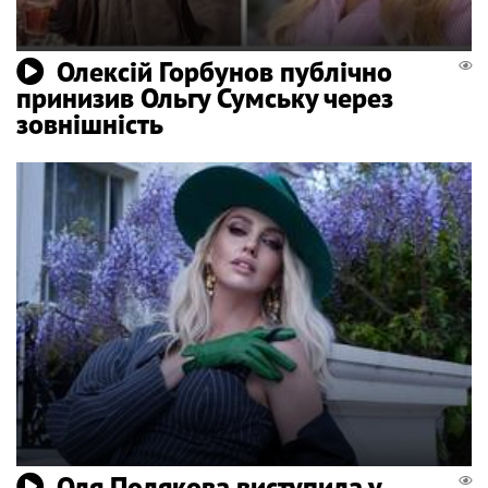
Олексій Горбунов публічно
принизив Ольгу Сумську через
зовнішність
Оля Полякова виступила у