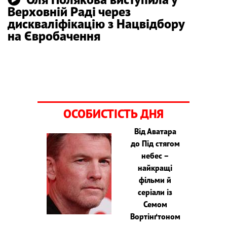
Верховній Раді через
дискваліфікацію з Нацвідбору
на Євробачення
ОСОБИСТІСТЬ ДНЯ
Від Аватара
до Під стягом
небес –
найкращі
фільми й
серіали із
Семом
Вортінґтоном