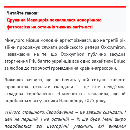
Читайте також:
Дружина Макацарія похвалилася новорічною
фотосесією на останніх тижнях вагітності
Минулого місяця молодий артист зізнався, що на третій рік
війни продовжує слухати російського репера Oxxxymiron.
Незважаючи на те, що Oxxxymiron публічно засудив
вторгнення РФ, багато українців все одно захейтили Enleo
за любов до творчості громадянина країни-агресорки.
Лижичко заявила, що не бачить у цій ситуації «нічого
страшного», оскільки скандали — це вже невід'ємна
складова Євробачення. Знаменитість зазначила, що їй
подобаються всі учасники Нацвідбору 2025 року.
«Нічого страшного. Євробачення — це завжди скандали. І
цей не перший, і не останній — їх ще буде. Мені щиро
подобаються всі цьогорічні учасники, які виявили