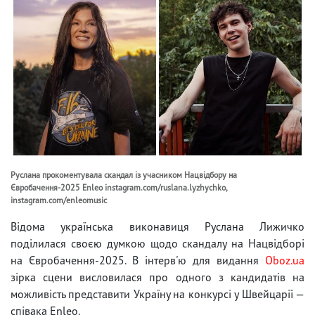
Руслана прокоментувала скандал із учасником Нацвідбору на
Євробачення-2025 Enleo instagram.com/ruslana.lyzhychko,
instagram.com/enleomusic
Відома українська виконавиця Руслана Лижичко
поділилася своєю думкою щодо скандалу на Нацвідборі
на Євробачення-2025. В інтерв'ю для видання
Oboz.ua
зірка сцени висловилася про одного з кандидатів на
можливість представити Україну на конкурсі у Швейцарії —
співака Enleo.