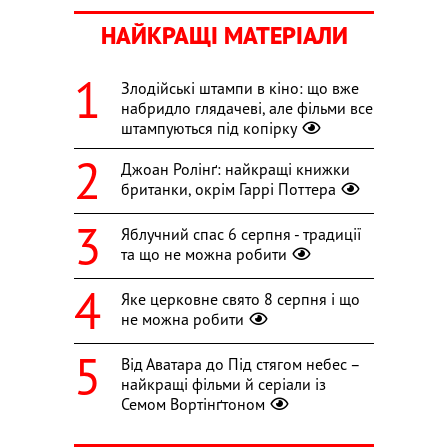
НАЙКРАЩІ МАТЕРІАЛИ
Злодійські штампи в кіно: що вже
набридло глядачеві, але фільми все
штампуються під копірку
Джоан Ролінґ: найкращі книжки
британки, окрім Гаррі Поттера
Яблучний спас 6 серпня - традиції
та що не можна робити
Яке церковне свято 8 серпня і що
не можна робити
Від Аватара до Під стягом небес –
найкращі фільми й серіали із
Семом Вортінґтоном