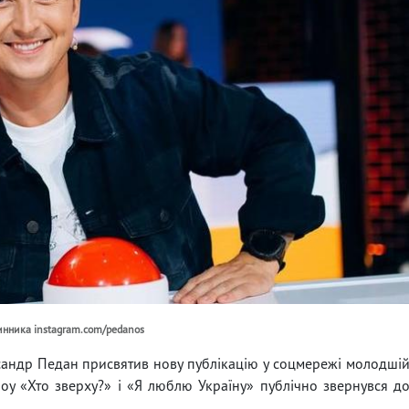
нинника instagram.com/pedanos
сандр Педан присвятив нову публікацію у соцмережі молодші
 шоу «Хто зверху?» і «Я люблю Україну» публічно звернувся д