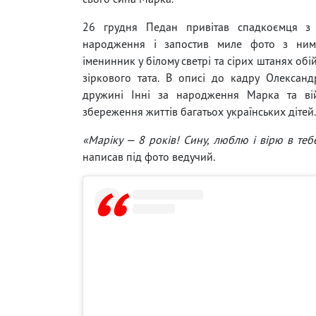
26 грудня Педан привітав спадкоємця з 
народження і запостив миле фото з ним
іменинник у білому светрі та сірих штанях обі
зіркового тата. В описі до кадру Олексан
дружині Інні за народження Марка та ві
збереження життів багатьох українських дітей.
«Маріку — 8 років! Сину, люблю і вірю в теб
написав під фото ведучий.