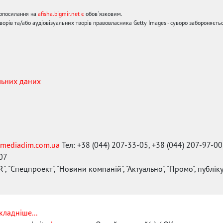
ерпосилання на
afisha.bigmir.net є
обов'язковим.
орів та/або аудіовізуальних творів правовласника Getty Images - суворо забороняєтьс
льних даних
mediadim.com.ua
Тел: +38 (044) 207-33-05, +38 (044) 207-97-00
-07
", "Спецпроект", "Новини компаній", "Актуально", "Промо", публі
кладніше...