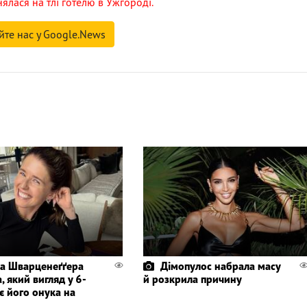
нялася на тлі готелю в Ужгороді.
йте нас у Google.News
а Шварценеґґера
Дімопулос набрала масу
, який вигляд у 6-
й розкрила причину
є його онука на