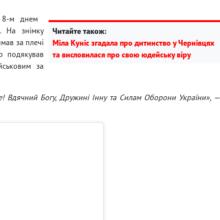
8-м днем ​​
. На знімку
Читайте також:
ймав за плечі
Міла Куніс згадала про дитинство у Чернівцях
др подякував
та висловилася про свою юдейську віру
йськовим за
е! Вдячний Богу, Дружині Інну та Силам Оборони України»,