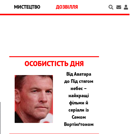
МИСТЕЦТВО
ДОЗВІЛЛЯ
ОСОБИСТІСТЬ ДНЯ
Від Аватара
до Під стягом
небес –
найкращі
фільми й
серіали із
Семом
Вортінґтоном