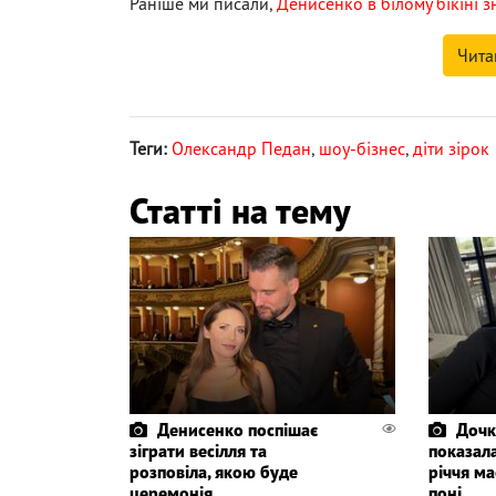
Раніше ми писали,
Денисенко в білому бікіні з
Чита
Теги:
Олександр Педан
,
шоу-бізнес
,
діти зірок
Статті на тему
Денисенко поспішає
Дочк
зіграти весілля та
показала
розповіла, якою буде
річчя ма
церемонія
поні