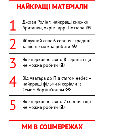
НАЙКРАЩІ МАТЕРІАЛИ
Джоан Ролінґ: найкращі книжки
британки, окрім Гаррі Поттера
Яблучний спас 6 серпня - традиції
та що не можна робити
Яке церковне свято 8 серпня і що
не можна робити
Від Аватара до Під стягом небес –
найкращі фільми й серіали із
Семом Вортінґтоном
Яке церковне свято 7 серпня і що
не можна робити
й
о
МИ В СОЦМЕРЕЖАХ