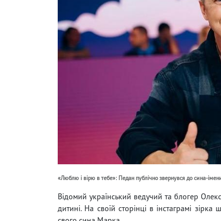
«Люблю і вірю в тебе»: Педан публічно звернувся до сина-іме
Відомий український ведучий та блогер Олек
дитині. На своїй сторінці в інстаграмі зірка
свого сина Марка.