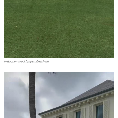
instagram brooklynpeltzbeckham