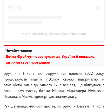
A post shared by @brooklynpeltzbeckham
Читайте також:
Дочка Фреймут повернулася до України й показала
світлини своєї прогулянки
Бруклін і Нікола, які одружилися навесні 2022 року,
продовжують тішити публіку своєю відкритістю й
близькістю одне до одного. Їхнє весілля, що відбулося в
розкішному маєтку батька Ніколи, мільярдера Нельсона
Пельтца, в Маямі, привернуло значну увагу.
Раніше повідомлялося про те, як Бруклін Бекгем і Нікола