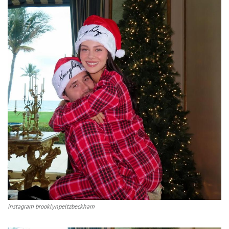
instagram brooklynpeltzbeckham