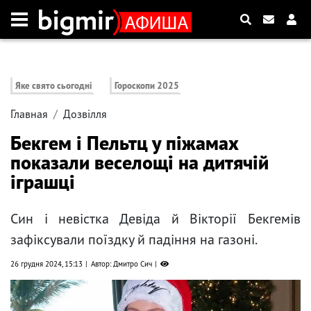
Яке свято сьогодні
Гороскопи 2025
Главная
Дозвілля
Бекгем і Пельтц у піжамах
показали веселощі на дитячій
іграшці
Син і невістка Девіда й Вікторії Бекгемів
зафіксували поїздку й падіння на газоні.
26 грудня 2024, 15:13
Автор: Дмитро Сич