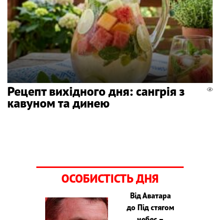
Рецепт вихідного дня: сангрія з
кавуном та динею
ОСОБИСТІСТЬ ДНЯ
Від Аватара
до Під стягом
небес –