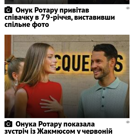
Онук Ротару привітав
співачку в 79-річчя, виставивши
спільне фото
Онука Ротару показала
зустріч із Жакмюсом у червоній