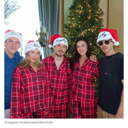
instagram brooklynpeltzbeckham