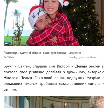
Різдво пари, судячи зі світлин і відео, було справді
instagram
веселим
brooklynpeltzbeckham
Бруклін Бекгем, старший син Вікторії й Девіда Бекгемів,
показав своє різдвяне дозвілля з дружиною, акторкою
Ніколою Пельтц. Святковий ранок подружжя зустріло в
однакових піжамах, зробивши кілька затишних домашніх
світлин.