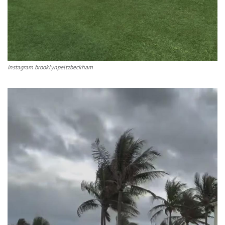
instagram brooklynpeltzbeckham