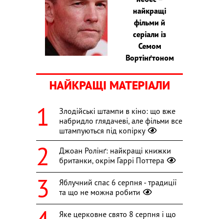
найкращі
фільми й
серіали із
Семом
Вортінґтоном
НАЙКРАЩІ МАТЕРІАЛИ
Злодійські штампи в кіно: що вже
набридло глядачеві, але фільми все
штампуються під копірку
Джоан Ролінґ: найкращі книжки
британки, окрім Гаррі Поттера
Яблучний спас 6 серпня - традиції
та що не можна робити
Яке церковне свято 8 серпня і що