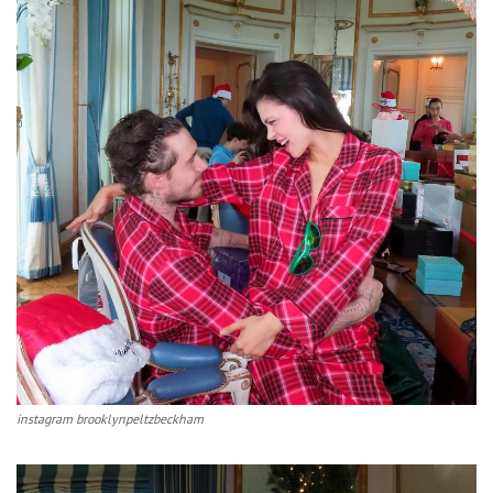
instagram brooklynpeltzbeckham