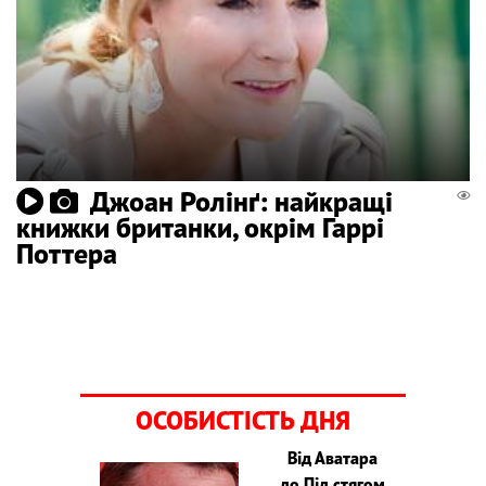
Джоан Ролінґ: найкращі
книжки британки, окрім Гаррі
Поттера
ОСОБИСТІСТЬ ДНЯ
Від Аватара
до Під стягом