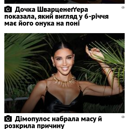
Дочка Шварценеґґера
показала, який вигляд у 6-річчя
має його онука на поні
Дімопулос набрала масу й
розкрила причину