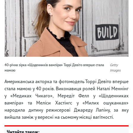
40-річна зірка «Щоденників вампіра» Торрі Девіто вперше стала
Getty
мамою
Images
Американська акторка та фотомодель Торрі Девіто вперше
стала мамою у 40 років. Виконавиця ролей Наталі Меннінг
у «Медиках Чикаго», Мередіт Фелл у «Щоденниках
вампіра» та Меліси Хастінгс у «Милих ошуканках»
народила дитину режисерові Джареду Лапіну, за яку
вийшла заміж у вересні на сьомому місяці вагітності.
Читайте також: