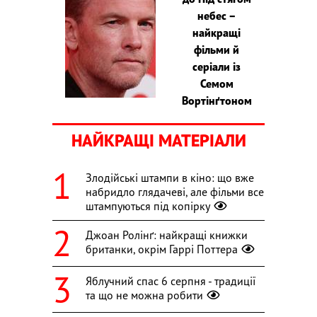
небес –
найкращі
фільми й
серіали із
Семом
Вортінґтоном
НАЙКРАЩІ МАТЕРІАЛИ
Злодійські штампи в кіно: що вже
набридло глядачеві, але фільми все
штампуються під копірку
Джоан Ролінґ: найкращі книжки
британки, окрім Гаррі Поттера
Яблучний спас 6 серпня - традиції
та що не можна робити