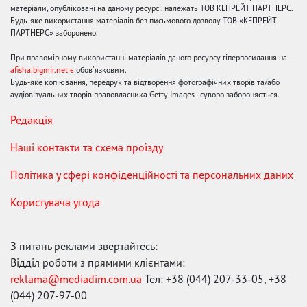
матеріали, опубліковані на даному ресурсі, належать ТОВ КЕПРЕЙТ ПАРТНЕРС.
Будь-яке використання матеріалів без письмового дозволу ТОВ «КЕПРЕЙТ
ПАРТНЕРС» заборонено.
При правомірному використанні матеріалів даного ресурсу гіперпосилання на
afisha.bigmir.net є
обов'язковим.
Будь-яке копіювання, передрук та відтворення фотографічних творів та/або
аудіовізуальних творів правовласника Getty Images - суворо забороняється.
Редакція
Наші контакти та схема проїзду
Політика у сфері конфіденційності та персональних даних
Користувача угода
З питань реклами звертайтесь:
Відділ роботи з прямими клієнтами:
reklama@mediadim.com.ua
Тел: +38 (044) 207-33-05, +38
(044) 207-97-00