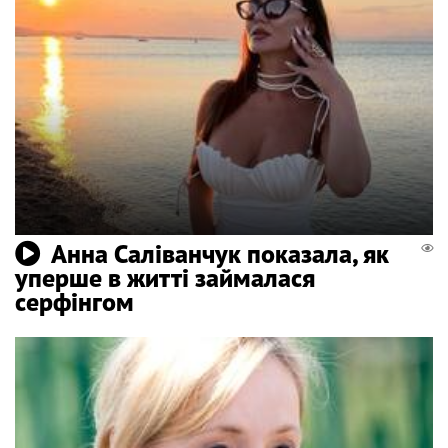
Анна Саліванчук показала, як
уперше в житті займалася
серфінгом