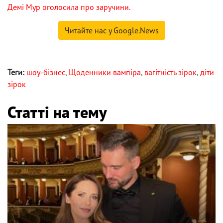
Демі Мур оголосила про заручини.
Читайте нас у Google.News
Теги:
шоу-бізнес
,
Щоденники вампіра
,
вагітність зірок
,
діти
зірок
Статті на тему