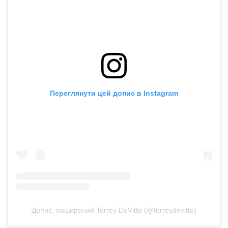
Переглянути цей допис в Instagram
Допис, поширений Torrey DeVitto (@torreydevitto)