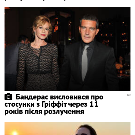
Бандерас висловився про
стосунки з Гріффіт через 11
років після розлучення