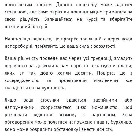
пригніченим хаосом. Дорога попереду може здатися
страшною, але саме зараз ви повинні міцно триматися за
свою рішучість. Залишайтеся на курсі та зберігайте
позитивний настрій.
Навіть якщо, здається, що прогрес повільний, а перешкоди
непереборні, пам'ятайте, що ваша сила в завзятості.
Ваша рішучість проведе вас через усі труднощі, згладить
нерівності та дозволить вам нарешті реалізувати плани,
яких ви так довго хотіли досягти. Повірте, що з
зосередженістю та проективним мисленням все
складеться на вашу користь.
Якщо ваші стосунки здаються застійними або
напруженими, скористайтеся цією можливістю, щоб
розпочати відкриту розмову з партнером. Хоча
обговорення може початися напружено і навіть бурхливо,
воно може розрядити обстановку і внести ясність.