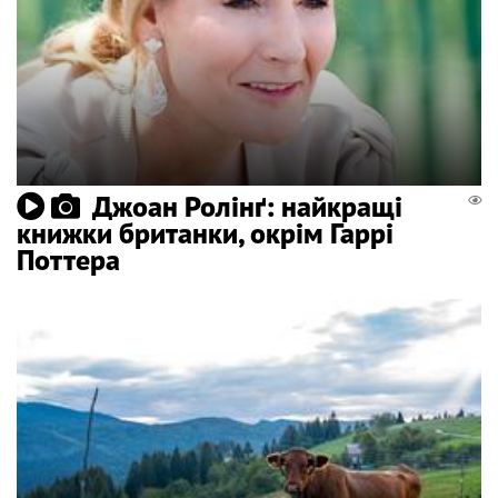
Джоан Ролінґ: найкращі
книжки британки, окрім Гаррі
Поттера