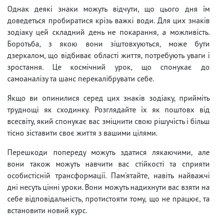
Однак деякі знаки можуть відчути, що цього дня їм
доведеться пробиратися крізь важкі води. Для цих знаків
зодіаку цей складний день не покарання, а можливість.
Боротьба, з якою вони зіштовхуються, може бути
дзеркалом, що відбиває області життя, потребують уваги і
зростання. Це космічний урок, що спонукає до
самоаналізу та шанс перекалібрувати себе.
Якщо ви опинилися серед цих знаків зодіаку, прийміть
труднощі як сходинку. Розглядайте їх як поштовх від
всесвіту, який спонукає вас зміцнити свою рішучість і більш
тісно зіставити своє життя з вашими цілями.
Перешкоди попереду можуть здатися лякаючими, але
вони також можуть навчити вас стійкості та сприяти
особистісній трансформації. Пам'ятайте, навіть найважчі
дні несуть цінні уроки. Вони можуть надихнути вас взяти на
себе відповідальність, протистояти тому, що не працює, та
встановити новий курс.