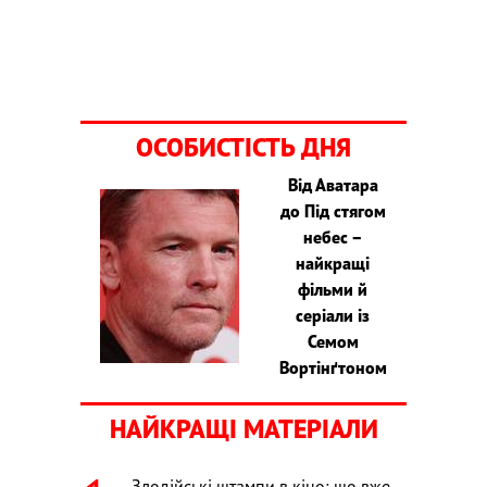
ОСОБИСТІСТЬ ДНЯ
Від Аватара
до Під стягом
небес –
найкращі
фільми й
серіали із
Семом
Вортінґтоном
НАЙКРАЩІ МАТЕРІАЛИ
Злодійські штампи в кіно: що вже