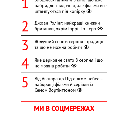
набридло глядачеві, але фільми все
штампуються під копірку
Джоан Ролінґ: найкращі книжки
британки, окрім Гаррі Поттера
Яблучний спас 6 серпня - традиції
та що не можна робити
Яке церковне свято 8 серпня і що
не можна робити
Від Аватара до Під стягом небес –
найкращі фільми й серіали із
Семом Вортінґтоном
МИ В СОЦМЕРЕЖАХ