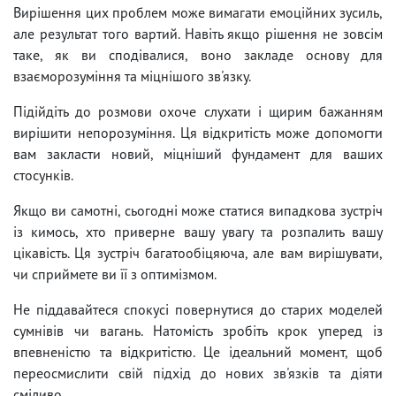
Вирішення цих проблем може вимагати емоційних зусиль,
але результат того вартий. Навіть якщо рішення не зовсім
таке, як ви сподівалися, воно закладе основу для
взаєморозуміння та міцнішого зв'язку.
Підійдіть до розмови охоче слухати і щирим бажанням
вирішити непорозуміння. Ця відкритість може допомогти
вам закласти новий, міцніший фундамент для ваших
стосунків.
Якщо ви самотні, сьогодні може статися випадкова зустріч
із кимось, хто приверне вашу увагу та розпалить вашу
цікавість. Ця зустріч багатообіцяюча, але вам вирішувати,
чи сприймете ви її з оптимізмом.
Не піддавайтеся спокусі повернутися до старих моделей
сумнівів чи вагань. Натомість зробіть крок уперед із
впевненістю та відкритістю. Це ідеальний момент, щоб
переосмислити свій підхід до нових зв'язків та діяти
сміливо.