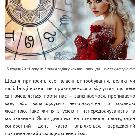
13 грудня 2024 року на 3 знаки зодіаку чекають важкі дні
коллаж/freepik.com
Щодня приносить свої власні випробування, великі чи
малі. Іноді вранці ми прокидаємося з відчуттям, що весь
світ змовляється проти нас — запізнюємося, проливаємо
каву або залагоджуємо непорозуміння з коханою
людиною. Таке життя з усією її непередбачуваністю та
коливаннями. Якщо дивитися на тиждень в цілому, один
конкретний день часто виділяється, заряджений
позитивною або складною енергією.