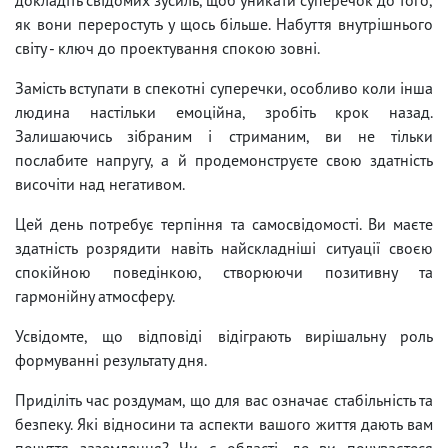
як вони переростуть у щось більше. Набуття внутрішнього
світу - ключ до проектування спокою зовні.
Замість вступати в спекотні суперечки, особливо коли інша
людина настільки емоційна, зробіть крок назад.
Залишаючись зібраним і стриманим, ви не тільки
послабите напругу, а й продемонструєте свою здатність
височіти над негативом.
Цей день потребує терпіння та самосвідомості. Ви маєте
здатність розрядити навіть найскладніші ситуації своєю
спокійною поведінкою, створюючи позитивну та
гармонійну атмосферу.
Усвідомте, що відповіді відіграють вирішальну роль
формуванні результату дня.
Приділіть час роздумам, що для вас означає стабільність та
безпеку. Які відносини та аспекти вашого життя дають вам
почуття заземлення? Чи є області, де ви почуваєтеся