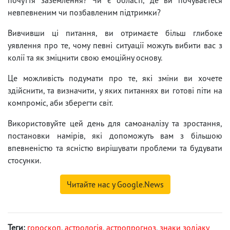
невпевненим чи позбавленим підтримки?
Вивчивши ці питання, ви отримаєте більш глибоке
уявлення про те, чому певні ситуації можуть вибити вас з
колії та як зміцнити свою емоційну основу.
Це можливість подумати про те, які зміни ви хочете
здійснити, та визначити, у яких питаннях ви готові піти на
компроміс, аби зберегти світ.
Використовуйте цей день для самоаналізу та зростання,
постановки намірів, які допоможуть вам з більшою
впевненістю та ясністю вирішувати проблеми та будувати
стосунки.
Читайте нас у Google.News
Теги:
гороскоп
,
астрологія
,
астропрогноз
,
знаки зодіаку