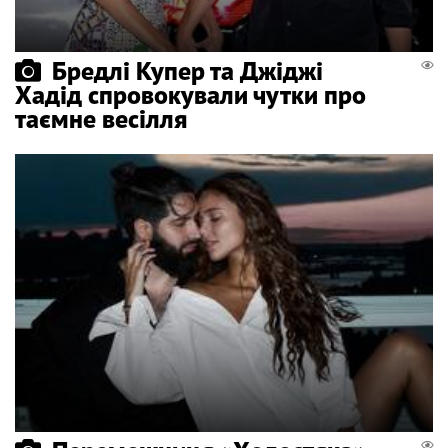
Бредлі Купер та Джіджі
Хадід спровокували чутки про
таємне весілля