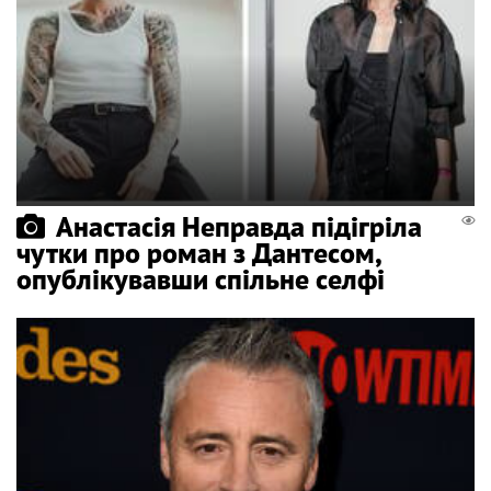
Анастасія Неправда підігріла
чутки про роман з Дантесом,
опублікувавши спільне селфі