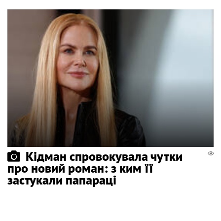
Кідман спровокувала чутки
про новий роман: з ким її
застукали папараці