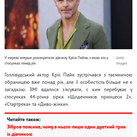
У мережі вперше розсекретили дівчину Кріса Пайна, з якою він у
Getty
стосунках понад рік
Images
Голлівудський актор Кріс Пайн зустрічався з таємничою
обраницею вже понад рік, але її особистість більше не є
загадкою. ЗМІ вдалося з'ясувати, с ким перебуває у
стосунках 44-річна зірка «Щоденників принцеси 2»,
«Стартрека» та «Диво-жінки».
Читайте також:
Зібров пояснив, чому в нього лише один дуетний трек
із дівчиною