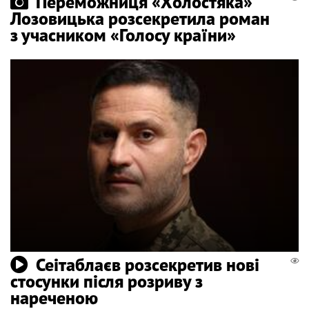
Переможниця «Холостяка»
Лозовицька розсекретила роман
з учасником «Голосу країни»
Сеітаблаєв розсекретив нові
стосунки після розриву з
нареченою