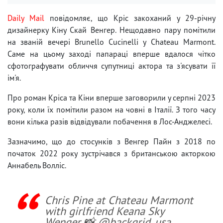
Daily Mail
повідомляє, що Кріс закоханий у 29-річну
дизайнерку Кіну Скай Венгер. Нещодавно пару помітили
на званій вечері Brunello Cucinelli у Chateau Marmont.
Саме на цьому заході папараці вперше вдалося чітко
сфотографувати обличчя супутниці актора та з'ясувати її
ім'я.
Про роман Кріса та Кіни вперше заговорили у серпні 2023
року, коли їх помітили разом на човні в Італії. З того часу
вони кілька разів відвідували побачення в Лос-Анджелесі.
Зазначимо, що до стосунків з Венгер Пайн з 2018 по
початок 2022 року зустрічався з британською акторкою
Аннабель Волліс.
Chris Pine at Chateau Marmont
with girlfriend Keana Sky
Wenger 📸 @backgrid_usa