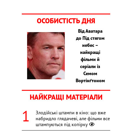
ОСОБИСТІСТЬ ДНЯ
Від Аватара
до Під стягом
небес –
найкращі
фільми й
серіали із
Семом
Вортінґтоном
НАЙКРАЩІ МАТЕРІАЛИ
Злодійські штампи в кіно: що вже
набридло глядачеві, але фільми все
штампуються під копірку