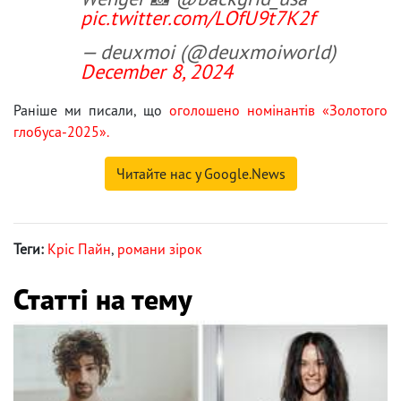
pic.twitter.com/LOfU9t7K2f
— deuxmoi (@deuxmoiworld)
December 8, 2024
Раніше ми писали, що
оголошено номінантів «Золотого
глобуса-2025».
Читайте нас у Google.News
Теги:
Кріс Пайн
,
романи зірок
Статті на тему