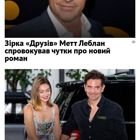
Зірка «Друзів» Метт Леблан
спровокував чутки про новий
роман