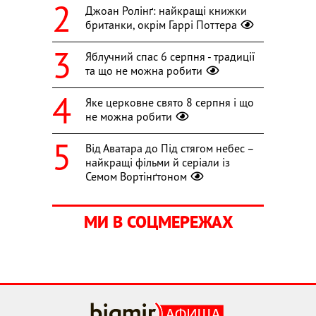
Джоан Ролінґ: найкращі книжки
британки, окрім Гаррі Поттера
Яблучний спас 6 серпня - традиції
та що не можна робити
Яке церковне свято 8 серпня і що
не можна робити
Від Аватара до Під стягом небес –
найкращі фільми й серіали із
Семом Вортінґтоном
МИ В СОЦМЕРЕЖАХ