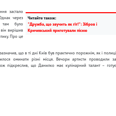
ння застало
 Однак через
Читайте також:
я там було
"Дружба, що звучить як гіт!": Зібров і
 він вирішив
Кричевський приготували пісню
тику. Про це
зазначив, що в ті дні Київ був практично порожнім, як і полиц
илося оминати різні місця. Вечори артисти проводили з
акож підкреслив, що Данилко має кулінарний талант – готу