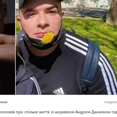
нення
instagra
озповів про спільне життя із шоуменом Андрієм Данилком пі