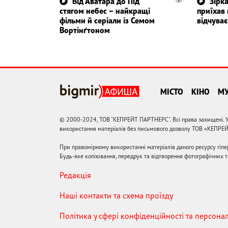
Від Аватара до Під
Зірк
стягом небес – найкращі
приїхав 
фільми й серіали із Семом
відчуває
Вортінґтоном
МІСТО
КІНО
М
© 2000-2024, ТОВ "КЕПРЕЙТ ПАРТНЕРС". Всі права захищені. У
використання матеріалів без письмового дозволу ТОВ «КЕПРЕ
При правомірному використанні матеріалів даного ресурсу гіп
Будь-яке копіювання, передрук та відтворення фотографічних тв
Редакція
Наші контакти та схема проїзду
Політика у сфері конфіденційності та персона