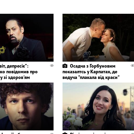
іт, депресіє":
Осадча з Горбуновим
ко повідомив про
показалтсь у Карпатах, де
у зі здоров'ям
ведуча "плакала від краси"