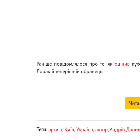
Раніше повідомлялося про те, як
оцінив
кухо
Лорак її теперішній обранець.
Чита
Теги:
артист
,
Київ
,
Україна
,
актор
,
Андрій Дани