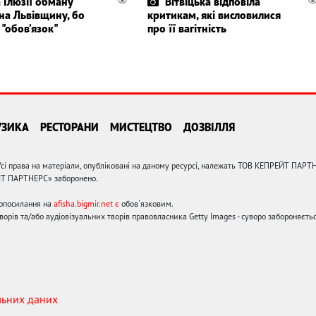
а Ілюзії обману
Вітвіцька відповіла
на Львівщину, бо
критикам, які висловилися
 "обов’язок"
про її вагітність
УЗИКА
РЕСТОРАНИ
МИСТЕЦТВО
ДОЗВІЛЛЯ
сі права на матеріали, опубліковані на даному ресурсі, належать ТОВ КЕПРЕЙТ ПАРТ
ЙТ ПАРТНЕРС» заборонено.
ерпосилання на
afisha.bigmir.net є
обов'язковим.
орів та/або аудіовізуальних творів правовласника Getty Images - суворо забороняєтьс
льних даних