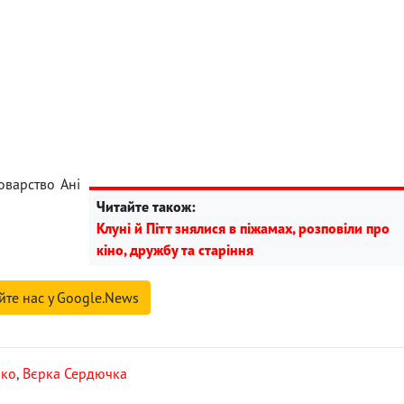
варство Ані
Читайте також:
Клуні й Пітт знялися в піжамах, розповіли про
кіно, дружбу та старіння
йте нас у Google.News
лко
,
Вєрка Сердючка