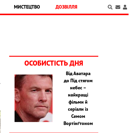
МИСТЕЦТВО
ДОЗВІЛЛЯ
ОСОБИСТІСТЬ ДНЯ
Від Аватара
до Під стягом
у
небес –
найкращі
фільми й
серіали із
Семом
Вортінґтоном