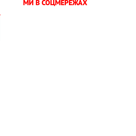
МИ В СОЦМЕРЕЖАХ
і
а
є