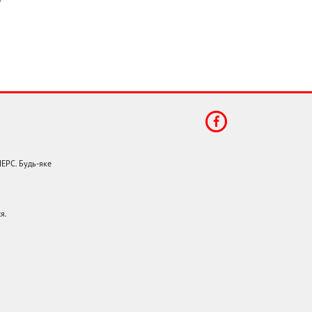
НЕРС. Будь-яке
я.