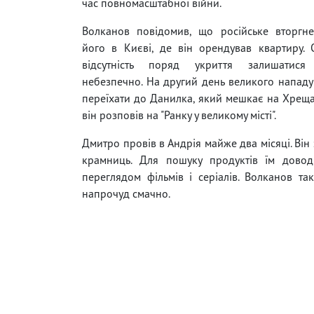
час повномасштабної війни.
Волканов повідомив, що російське вторгне
його в Києві, де він орендував квартиру.
відсутність поряд укриття залишатис
небезпечно. На другий день великого нападу
переїхати до Данилка, який мешкає на Хреща
він розповів на "Ранку у великому місті".
Дмитро провів в Андрія майже два місяці. Він 
крамниць. Для пошуку продуктів їм довод
переглядом фільмів і серіалів. Волканов т
напрочуд смачно.