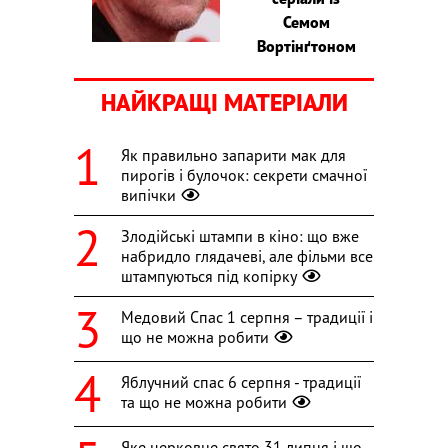
Семом
Вортінґтоном
НАЙКРАЩІ МАТЕРІАЛИ
Як правильно запарити мак для
пирогів і булочок: секрети смачної
випічки
Злодійські штампи в кіно: що вже
набридло глядачеві, але фільми все
штампуються під копірку
Медовий Спас 1 серпня – традиції і
що не можна робити
Яблучний спас 6 серпня - традиції
та що не можна робити
Яке церковне свято 31 липня і що