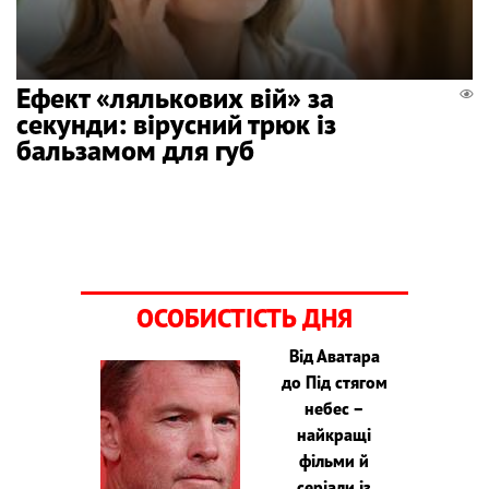
Ефект «лялькових вій» за
секунди: вірусний трюк із
бальзамом для губ
ОСОБИСТІСТЬ ДНЯ
Від Аватара
до Під стягом
небес –
найкращі
фільми й
серіали із