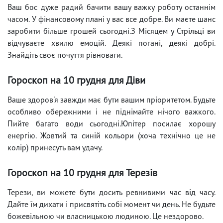
Ваш бос дуже радий бачити вашу важку роботу останнім
часом. У фінансовому плані у вас все добре. Ви маєте шанс
заробити більше грошей сьогодні.З Місяцем у Стрільці ви
відчуваєте хвилю емоцій. Деякі погані, деякі добрі.
Знайдіть своє почуття рівноваги.
Гороскоп на 10 грудня для Діви
Ваше здоров'я завжди має бути вашим пріоритетом. Будьте
особливо обережними і не піднімайте нічого важкого.
Пийте багато води сьогодні.Юпітер посилає хорошу
енергію. Жовтий та синій кольори (хоча технічно це не
колір) принесуть вам удачу.
Гороскоп на 10 грудня для Терезів
Терези, ви можете бути досить ревнивими час від часу.
Дайте їм дихати і присвятіть собі момент чи день. Не будьте
божевільною чи власницькою людиною. Це нездорово.