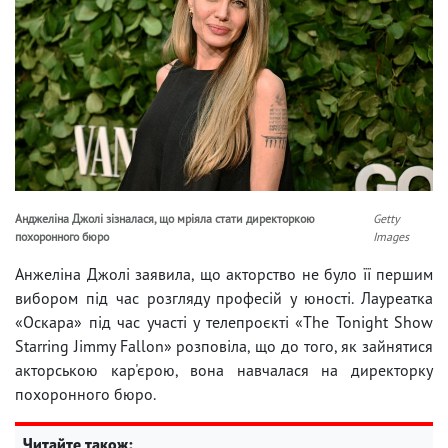
Анджеліна Джолі зізналася, що мріяла стати директоркою
Getty
похоронного бюро
Images
Анжеліна Джолі заявила, що акторство не було її першим
вибором під час розгляду професій у юності. Лауреатка
«Оскара» під час участі у телепроєкті «The Tonight Show
Starring Jimmy Fallon» розповіла, що до того, як зайнятися
акторською кар'єрою, вона навчалася на директорку
похоронного бюро.
Читайте також: