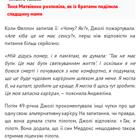
Тоня Матвієнко розповіла, як із братами поділила
спадщину мами
Коли Феллон запитав її:
«Чому? Як?»
, Джолі пожартувала:
«Але хіба це не має сенсу?»
, перш ніж відповісти на
питання більш серйозно.
«Мій дідусь помер, і я пам'ятаю, як думала: "Так не має
бути. Це має бути святкуванням життя". І оскільки я не
боюся смерті і почуваюся з нею комфортно, я подумала,
що це буде чудовим кар'єрним шляхом для мене. Я могла
б, на кшталт, зробити це краще. Я могла б щось тут зробити.
Це моя запасна кар'єра»
, — пояснила Анджеліна.
Потім 49-річна Джолі прокоментувала інші чутки про ще
одну свою альтернативну кар'єру. На запитання, чи правда,
що вона думала стати пілотом, Джолі відповіла: «
Так, я
пілот
». Вона додала, що її син Меддокс нещодавно також
отримав ліцензію пілота.