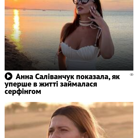
Анна Саліванчук показала, як
уперше в житті займалася
серфінгом