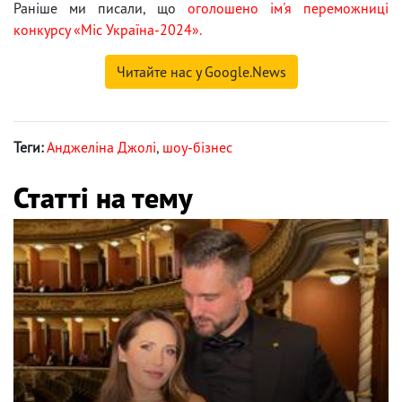
Раніше ми писали, що
оголошено ім'я переможниці
конкурсу «Міс Україна-2024».
Читайте нас у Google.News
Теги:
Анджеліна Джолі
,
шоу-бізнес
Статті на тему