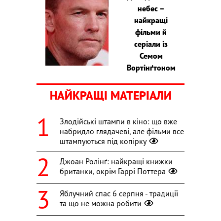
небес –
найкращі
фільми й
серіали із
Семом
Вортінґтоном
НАЙКРАЩІ МАТЕРІАЛИ
Злодійські штампи в кіно: що вже
набридло глядачеві, але фільми все
штампуються під копірку
Джоан Ролінґ: найкращі книжки
британки, окрім Гаррі Поттера
Яблучний спас 6 серпня - традиції
та що не можна робити