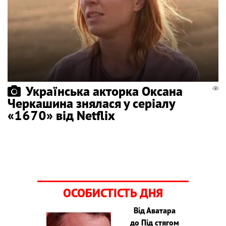
Українська акторка Оксана
Черкашина знялася у серіалу
«1670» від Netflix
ОСОБИСТІСТЬ ДНЯ
Від Аватара
до Під стягом