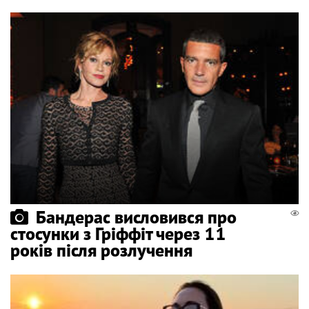
Бандерас висловився про
стосунки з Гріффіт через 11
років після розлучення