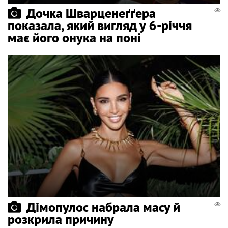
Дочка Шварценеґґера
показала, який вигляд у 6-річчя
має його онука на поні
Дімопулос набрала масу й
розкрила причину