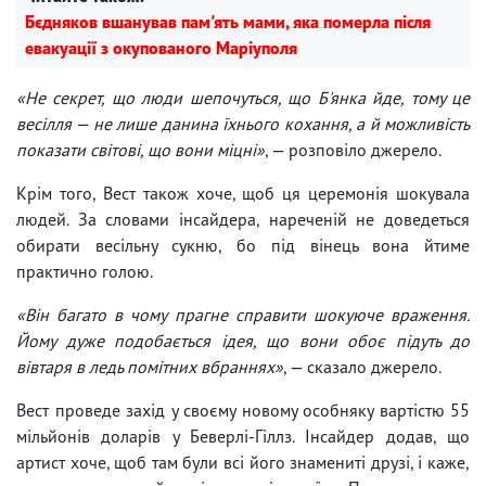
Бєдняков вшанував пам'ять мами, яка померла після
евакуації з окупованого Маріуполя
«Не секрет, що люди шепочуться, що Б'янка йде, тому це
весілля — не лише данина їхнього кохання, а й можливість
показати світові, що вони міцні»
, — розповіло джерело.
Крім того, Вест також хоче, щоб ця церемонія шокувала
людей. За словами інсайдера, нареченій не доведеться
обирати весільну сукню, бо під вінець вона йтиме
практично голою.
«Він багато в чому прагне справити шокуюче враження.
Йому дуже подобається ідея, що вони обоє підуть до
вівтаря в ледь помітних вбраннях»
, — сказало джерело.
Вест проведе захід у своєму новому особняку вартістю 55
мільйонів доларів у Беверлі-Гіллз. Інсайдер додав, що
артист хоче, щоб там були всі його знамениті друзі, і каже,