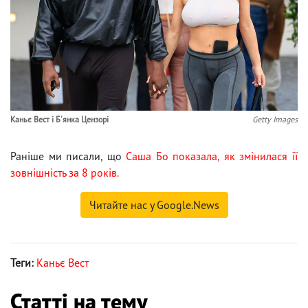
Каньє Вест і Б'янка Цензорі
Getty Images
Раніше ми писали, що
Саша Бо показала, як змінилася її
зовнішність за 8 років.
Читайте нас у Google.News
Теги:
Каньє Вест
Статті на тему