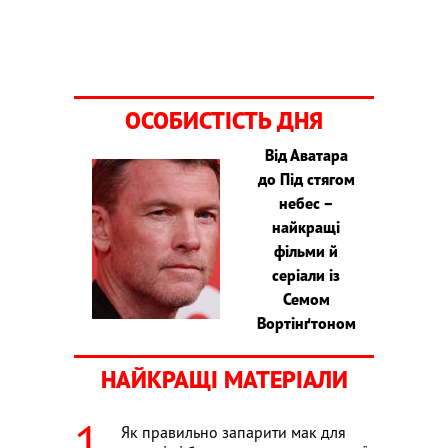
ОСОБИСТІСТЬ ДНЯ
Від Аватара
до Під стягом
небес –
найкращі
фільми й
серіали із
Семом
Вортінґтоном
НАЙКРАЩІ МАТЕРІАЛИ
Як правильно запарити мак для