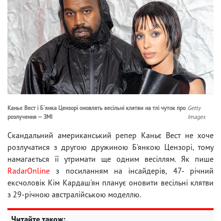
Каньє Вест і Б'янка Цензорі оновлять весільні клятви на тлі чуток про
Getty
розлучення — ЗМІ
Images
Скандальний американський репер Каньє Вест не хоче
розлучатися з другою дружиною Б'янкою Цензорі, тому
намагається її утримати ще одним весіллям. Як пише
RadarOnline
з посиланням на інсайдерів, 47- річний
ексчоловік Кім Кардаш'ян планує оновити весільні клятви
з 29-річною австралійською моделлю.
Читайте також: