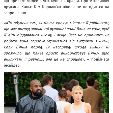
що привезе людей з усіх куточків країни. Проте колишня
дружина Каньє Кім Кардаш'ян ніколи не погодиться на
запрошення.
«Кім обурена тим, як Каньє крокує містом з її двійником,
що має вигляд звичайної вуличної повії. Вона не хоче, щоб
її діти піддавалися цьому, і якщо Вест не припинить це
робити, вона спробує утриматися від зустрічей з ними,
коли Б'янка поряд. Їй насправді шкода Бьянку. Їй
зрозуміло, що Каньє просто використовує Б'янку, щоб
викликати її ревнощі, але це не спрацює»
, — поділився
інсайдер.