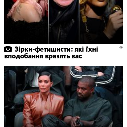
Зірки-фетишисти: які їхні
вподобання вразять вас