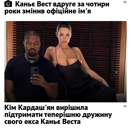
Каньє Вест вдруге за чотири
роки змінив офіційне ім'я
Кім Кардаш'ян вирішила
підтримати теперішню дружину
свого екса Каньє Веста