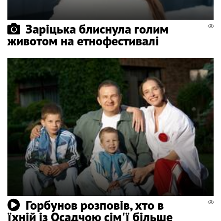
Заріцька блиснула голим
животом на етнофестивалі
Горбунов розповів, хто в
їхній із Осадчою сім'ї більше