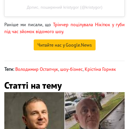
Допис, поширений kristygor (@kristygor)
Раніше ми писали, що
Трінчер поцілувала Нікітюк у губи
під час зйомок відомого шоу.
Читайте нас у Google.News
Теги:
Володимир Остапчук
,
шоу-бізнес
,
Крістіна Горняк
Статті на тему