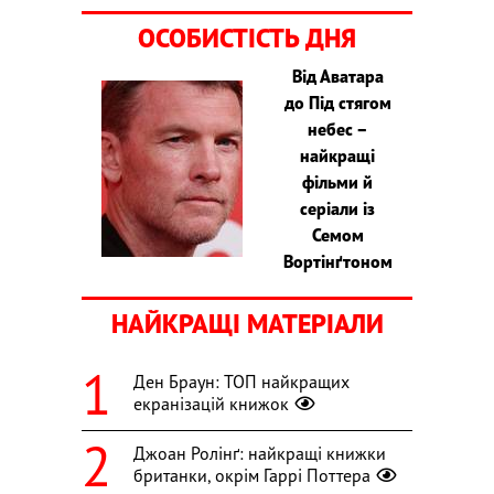
ОСОБИСТІСТЬ ДНЯ
Від Аватара
до Під стягом
небес –
найкращі
фільми й
серіали із
Семом
Вортінґтоном
НАЙКРАЩІ МАТЕРІАЛИ
Ден Браун: ТОП найкращих
екранізацій книжок
Джоан Ролінґ: найкращі книжки
британки, окрім Гаррі Поттера