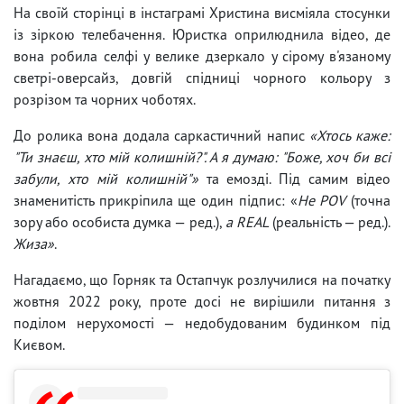
На своїй сторінці в інстаграмі Христина висміяла стосунки
із зіркою телебачення. Юристка оприлюднила відео, де
вона робила селфі у велике дзеркало у сірому в'язаному
светрі-оверсайз, довгій спідниці чорного кольору з
розрізом та чорних чоботях.
До ролика вона додала саркастичний напис
«Хтось каже:
"Ти знаєш, хто мій колишній?". А я думаю: "Боже, хоч би всі
забули, хто мій колишній"»
та емозді. Під самим відео
знаменитість прикріпила ще один підпис: «
Не POV
(точна
зору або особиста думка — ред.),
а REAL
(реальність — ред.).
Жиза»
.
Нагадаємо, що Горняк та Остапчук розлучилися на початку
жовтня 2022 року, проте досі не вирішили питання з
поділом нерухомості — недобудованим будинком під
Києвом.