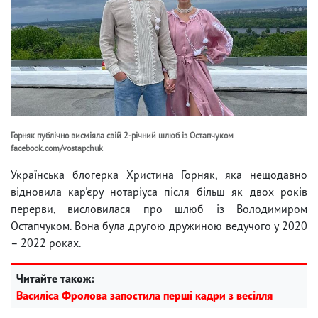
Горняк публічно висміяла свій 2-річний шлюб із Остапчуком
facebook.com/vostapchuk
Українська блогерка Христина Горняк, яка нещодавно
відновила кар'єру нотаріуса після більш як двох років
перерви, висловилася про шлюб із Володимиром
Остапчуком. Вона була другою дружиною ведучого у 2020
– 2022 роках.
Читайте також:
Василіса Фролова запостила перші кадри з весілля