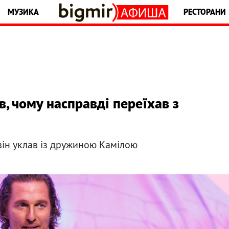
МУЗИКА
РЕСТОРАНИ
, чому насправді переїхав з
він уклав із дружиною Камілою