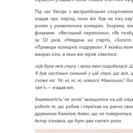
Під час бесіди з австралійським спортсмен
згадав про період, коли він був на піку кар
ролям у романтичних комедіях. Зокрема, ві
фільмами «Весільний переполох», «Як позб
за 10 днів, «Невдача на старті», «Золото
«Привиди колишніх подружок». У якийсь моме
жанрах кіно, в яких він мріяв з'явитися.
«Це була моя смуга, і вона мені подобалася. Ц
Я був настільки сильний у цій смузі, що все, 
схоже на: "Ні, ні, ні, ні, ніякого Макконахі". Г
там"»
, — згадав він.
Знаменитість "не хотів" залишатися на цій смузі
робити те, що робив і переїхав на ранчо своє
дружиною Камілою Алвес, що не повернеться до
Актор зізнався, що було два «хиткі» роки.