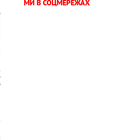
МИ В СОЦМЕРЕЖАХ
х
.
о
я
в
ю
.