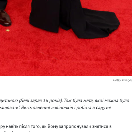
Getty Image
итиною (Леві зараз 16 років). Тож була мета, якої можна було
рацювати". Виготовлення дзвіночків і робота в саду не
у навіть після того, як йому запропонували знятися в