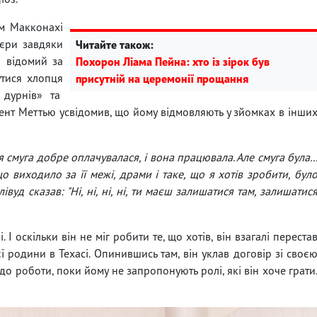
ом Макконахі
'єри завдяки
Читайте також:
н відомий за
Похорон Ліама Пейна: хто із зірок був
утися хлопця
присутній на церемонії прощання
 дурнів» та
нт Меттью усвідомив, що йому відмовляють у зйомках в інши
я смуга добре оплачувалася, і вона працювала. Але смуга була..
що виходило за її межі, драми і таке, що я хотів зробити, бул
оллівуд сказав: "Ні, ні, ні, ні, ти маєш залишатися там, залишатис
. І оскільки він не міг робити те, що хотів, він взагалі переста
ї родини в Техасі. Опинившись там, він уклав договір зі своє
 роботи, поки йому не запропонують ролі, які він хоче грати