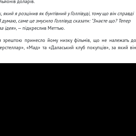
льйонів доларів.
 який я розцінив як бунтівний у Голлівуді, тому що він справді
 Я думаю, саме це змусило Голлівуд сказати: "Знаєте що? Тепер
а ідея»
, — підкреслив Меттью.
м зрештою принесло йому низку фільмів, що не належать д
рстеллар», «Мад» та «Даласький клуб покупців», за який ві