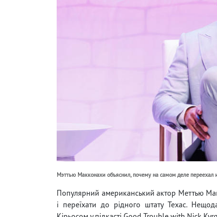
Мэттью Макконахи объяснил, почему на самом деле переехал и
Популярний американський актор Меттью Макк
і переїхати до рідного штату Техас. Нещод
Кірьосом у підкасті Good Trouble with Nick Kyrg