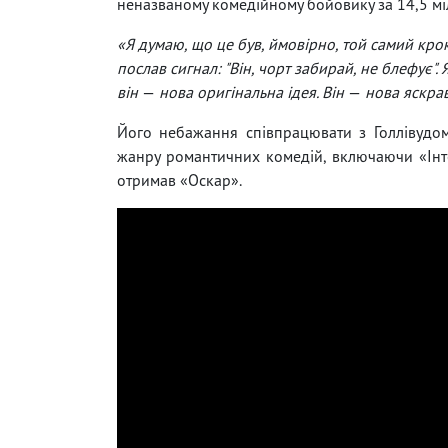
неназваному комедійному бойовику за 14,5 мі
«Я думаю, що це був, ймовірно, той самий крок,
послав сигнал: "Він, чорт забирай, не блефує".
він
—
нова оригінальна ідея. Він
—
нова яскрав
Його небажання співпрацювати з Голлівудо
жанру романтичних комедій, включаючи «Інте
отримав «Оскар».