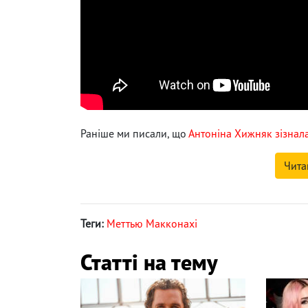
Раніше ми писали, що
Антоніна Хижняк зізнала
Чита
Теги:
Меттью Макконахі
Статті на тему