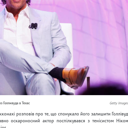
з Голливуда в Техас
Getty Image
онахі розповів про те, що спонукало його залишити Голліву
авно оскароносний актор поспілкувався з тенісистом Ніко
ios.