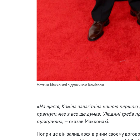
Меттью Макконахі з дружиною Каміллою
«На щастя, Каміла завагітніла нашою першою д
прагнути. Але я все ще думав: "Людині треба п
підходили»
, — сказав Макконахі.
Попри це він залишився вірним своєму договор