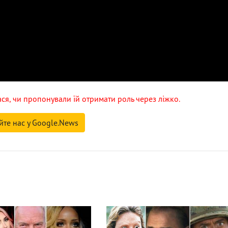
ся, чи пропонували їй отримати роль через ліжко.
йте нас у Google.News