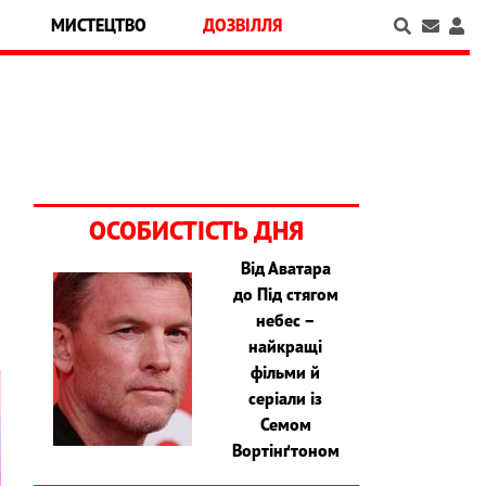
МИСТЕЦТВО
ДОЗВІЛЛЯ
ОСОБИСТІСТЬ ДНЯ
Від Аватара
до Під стягом
небес –
найкращі
фільми й
серіали із
Семом
Вортінґтоном