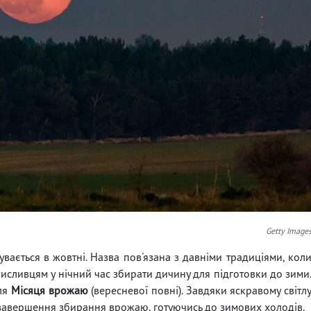
Getty Image
вається в жовтні. Назва пов'язана з давніми традиціями, кол
исливцям у нічний час збирати дичину для підготовки до зими
сля
Місяця врожаю
(вересневої повні). Завдяки яскравому світл
завершення збирання врожаю, готуючись до зимових холодів.