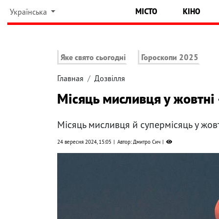
МІСТО
КІНО
Українська
Яке свято сьогодні
Гороскопи 2025
Главная
Дозвілля
Місяць мисливця у жовтні 
Місяць мисливця й супермісяць у жовт
24 вересня 2024, 15:05
Автор: Дмитро Сич