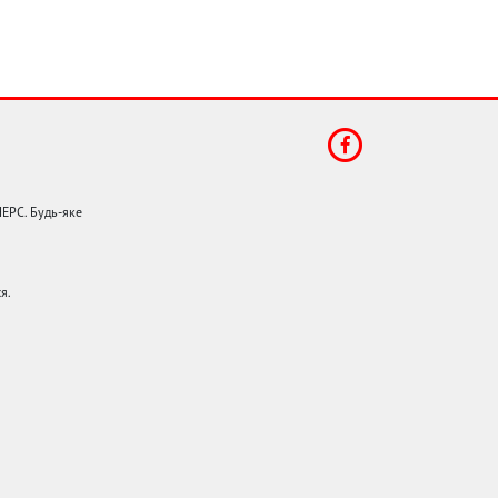
НЕРС. Будь-яке
я.