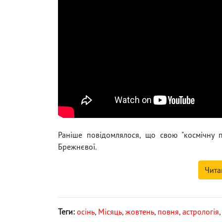
Раніше повідомлялося, що свою "космічну 
Брежнєвої.
Чита
Теги:
осінь
,
Місяць
,
жовтень
,
повня
,
астрологія