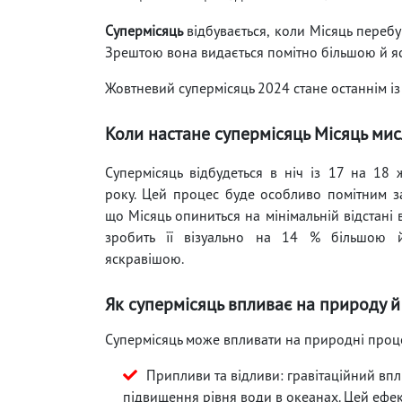
Супермісяць
відбувається, коли Місяць перебу
Зрештою вона видається помітно більшою й яс
Жовтневий супермісяць 2024 стане останнім із 
Коли настане супермісяць Місяць ми
Супермісяць відбудеться в ніч із 17 на 18
року. Цей процес буде особливо помітним з
що Місяць опиниться на мінімальній відстані 
зробить її візуально на 14 % більшою
яскравішою.
Як супермісяць впливає на природу 
Супермісяць може впливати на природні проц
Припливи та відливи: гравітаційний вп
підвищення рівня води в океанах. Цей ефект