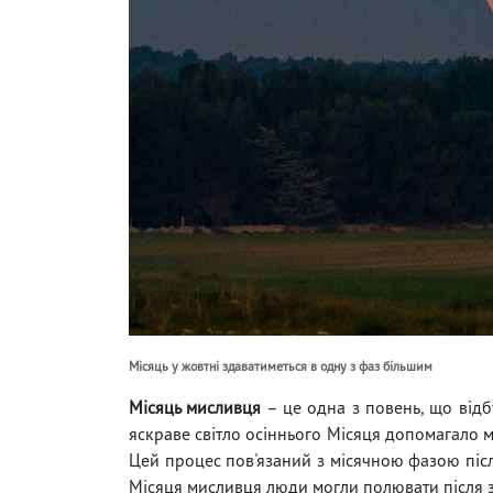
Місяць у жовтні здаватиметься в одну з фаз більшим
Місяць мисливця
– це одна з повень, що відбу
яскраве світло осіннього Місяця допомагало м
Цей процес пов'язаний з місячною фазою пі
Місяця мисливця люди могли полювати після 