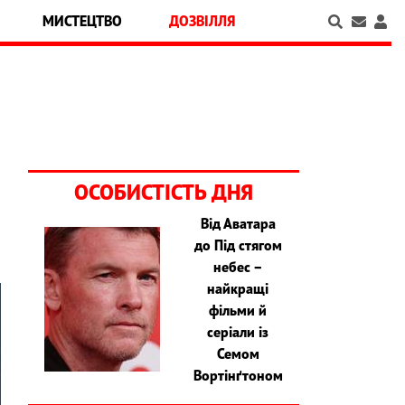
МИСТЕЦТВО
ДОЗВІЛЛЯ
ОСОБИСТІСТЬ ДНЯ
Від Аватара
до Під стягом
небес –
найкращі
фільми й
серіали із
Семом
Вортінґтоном