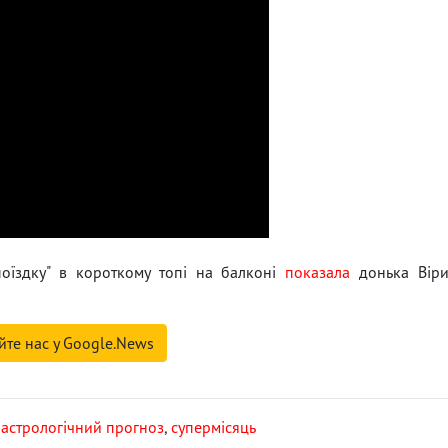
поїздку" в короткому топі на балконі
показала
донька Вір
йте нас у Google.News
,
астрологічний прогноз
,
супермісяць