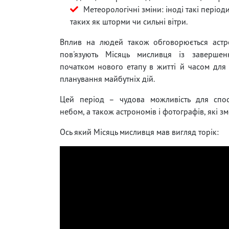
Метеорологічні зміни: іноді такі пері
таких як шторми чи сильні вітри.
Вплив на людей також обговорюється астро
пов'язують Місяць мисливця із завершен
початком нового етапу в житті й часом для 
планування майбутніх дій.
Цей період – чудова можливість для спост
небом, а також астрономів і фотографів, які з
Ось який Місяць мисливця мав вигляд торік: