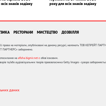
 всіх знаків зодіаку
року для всіх знаків зодіаку
УЗИКА
РЕСТОРАНИ
МИСТЕЦТВО
ДОЗВІЛЛЯ
сі права на матеріали, опубліковані на даному ресурсі, належать ТОВ КЕПРЕЙТ ПАРТ
ЙТ ПАРТНЕРС» заборонено.
ерпосилання на
afisha.bigmir.net є
обов'язковим.
орів та/або аудіовізуальних творів правовласника Getty Images - суворо забороняєтьс
льних даних