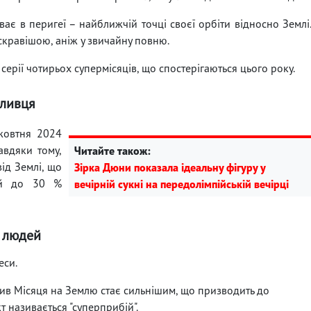
ває в перигеї – найближчій точці своєї орбіти відносно Землі
кравішою, аніж у звичайну повню.
серії чотирьох супермісяців, що спостерігаються цього року.
сливця
 жовтня 2024
авдяки тому,
Читайте також:
від Землі, що
Зірка Дюни показала ідеальну фігуру у
 й до 30 %
вечірній сукні на передолімпійській вечірці
й людей
еси.
лив Місяця на Землю стає сильнішим, що призводить до
 називається "суперприбій".