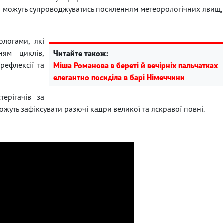
оди можуть супроводжуватись посиленням метеорологічних явищ,
логами, які
ням циклів,
Читайте також:
рефлексії та
Міша Романова в береті й вечірніх пальчатках
елегантно посиділа в барі Німеччини
ерігачів за
можуть зафіксувати разючі кадри великої та яскравої повні.