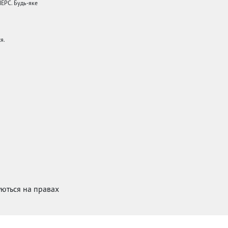
НЕРС. Будь-яке
я.
куються на правах