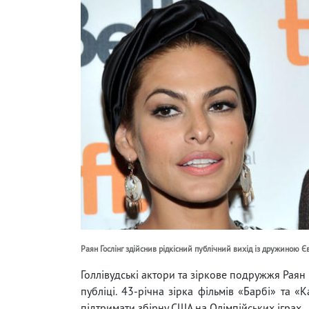
Раян Гослінг здійснив рідкісний публічний вихід із дружиною 
Голлівудські актори та зіркове подружжя Раян
публіці. 43-річна зірка фільмів «Барбі» та 
підтримати збірну США на Олімпійських іграх.