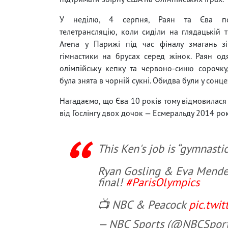
У неділю, 4 серпня, Раян та Єва п
телетрансляцію, коли сиділи на глядацькій т
Arena у Парижі під час фіналу змагань зі
гімнастики на брусах серед жінок. Раян од
олімпійську кепку та червоно-синю сорочк
була знята в чорній сукні. Обидва були у сонц
Нагадаємо, що Єва 10 років тому відмовилася 
від Гослінгу двох дочок — Есмеральду 2014 рок
This Ken's job is “gymnastic
Ryan Gosling & Eva Mendes 
final!
#ParisOlympics
📺 NBC & Peacock
pic.twi
— NBC Sports (@NBCSpor