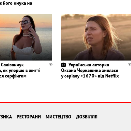
є його онука на
 Саліванчук
Українська акторка
, як уперше в житті
Оксана Черкашина знялася
ся серфінгом
у серіалу «1670» від Netflix
УЗИКА
РЕСТОРАНИ
МИСТЕЦТВО
ДОЗВІЛЛЯ