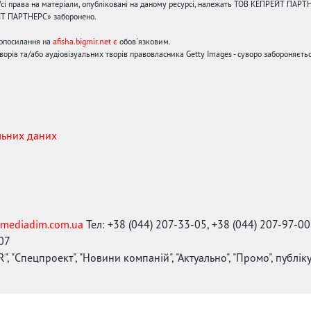
сі права на матеріали, опубліковані на даному ресурсі, належать ТОВ КЕПРЕЙТ ПАРТ
ЙТ ПАРТНЕРС» заборонено.
ерпосилання на
afisha.bigmir.net є
обов'язковим.
орів та/або аудіовізуальних творів правовласника Getty Images - суворо забороняєтьс
льних даних
mediadim.com.ua
Тел: +38 (044) 207-33-05, +38 (044) 207-97-00
-07
", "Спецпроект", "Новини компаній", "Актуально", "Промо", публі