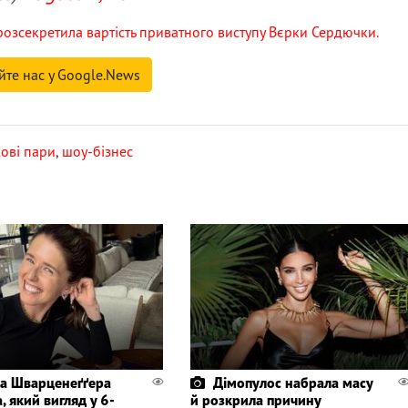
озсекретила вартість приватного виступу Вєрки Сердючки.
йте нас у Google.News
кові пари
,
шоу-бізнес
а Шварценеґґера
Дімопулос набрала масу
, який вигляд у 6-
й розкрила причину