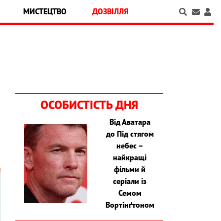
МИСТЕЦТВО
ДОЗВІЛЛЯ
ОСОБИСТІСТЬ ДНЯ
Від Аватара
до Під стягом
небес –
найкращі
фільми й
серіали із
Семом
Вортінґтоном