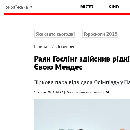
МІСТО
КІНО
Українська
Яке свято сьогодні
Гороскопи 2025
Главная
Дозвілля
Раян Гослінг здійснив рід
Євою Мендес
Зіркова пара відвідала Олімпіаду у П
5 серпня 2024, 14:22
Автор: Коваленко Наталья