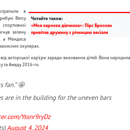
отрапили в
рибуні Bercy
Читайте також:
 спортивної
«Моя кароока дівчинка»: Пірс Броснан
ягнув зелену
привітав дружину з річницею весілля
у, а Мендеса
езахисних окулярах.
від акторської кар'єри заради виховання дітей. Вона народил
у та Амаду 2016-го.
s fan.” 🤩
are in the building for the uneven bars
tter.com/Yssnr9ryDz
ts)
August 4, 2024