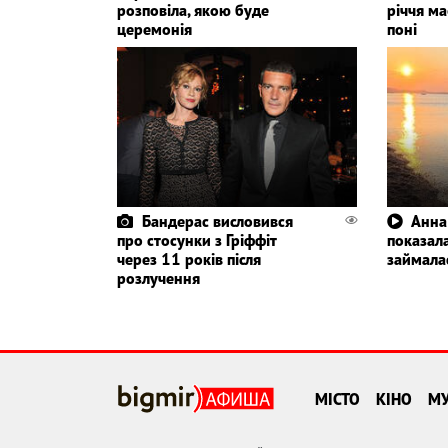
розповіла, якою буде
річчя ма
церемонія
поні
Бандерас висловився
Анна
про стосунки з Гріффіт
показала
через 11 років після
займала
розлучення
МІСТО
КІНО
М