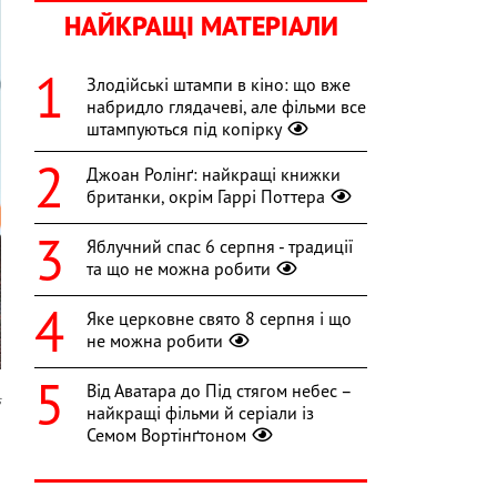
НАЙКРАЩІ МАТЕРІАЛИ
Злодійські штампи в кіно: що вже
набридло глядачеві, але фільми все
штампуються під копірку
Джоан Ролінґ: найкращі книжки
британки, окрім Гаррі Поттера
Яблучний спас 6 серпня - традиції
та що не можна робити
Яке церковне свято 8 серпня і що
не можна робити
Від Аватара до Під стягом небес –
s
найкращі фільми й серіали із
Семом Вортінґтоном
а
б