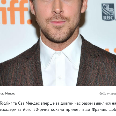
Євою Мендес
Getty Image
 Гослінг та Єва Мендес вперше за довгий час разом з'явилися н
«Каскадер» та його 50-річна кохана прилетіли до Франції, що