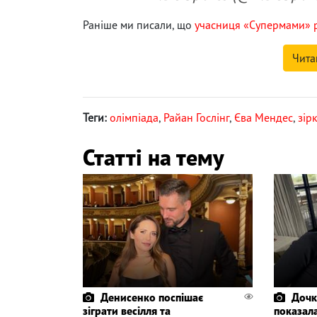
Раніше ми писали, що
учасниця «Супермами» р
Чита
Теги:
олімпіада
,
Райан Гослінг
,
Єва Мендес
,
зір
Статті на тему
Денисенко поспішає
Дочк
зіграти весілля та
показала