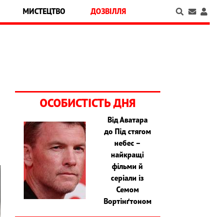
МИСТЕЦТВО
ДОЗВІЛЛЯ
ОСОБИСТІСТЬ ДНЯ
Від Аватара
до Під стягом
небес –
найкращі
фільми й
серіали із
Семом
Вортінґтоном