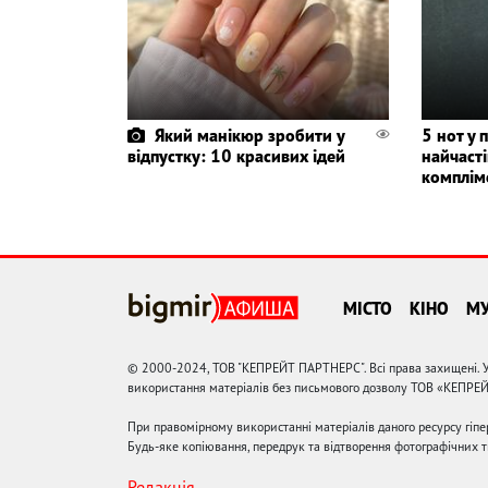
Який манікюр зробити у
5 нот у 
відпустку: 10 красивих ідей
найчаст
комплім
МІСТО
КІНО
М
© 2000-2024, ТОВ "КЕПРЕЙТ ПАРТНЕРС". Всі права захищені. У
використання матеріалів без письмового дозволу ТОВ «КЕПРЕ
При правомірному використанні матеріалів даного ресурсу гіп
Будь-яке копіювання, передрук та відтворення фотографічних тв
Редакція