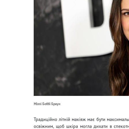
Міллі Боббі Браун
Традиційно літній макіяж має бути максималь
освіжним, щоб шкіра могла дихати в спекотн