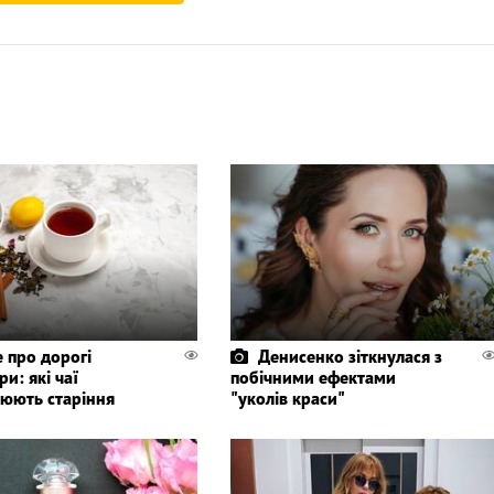
 про дорогі
Денисенко зіткнулася з
и: які чаї
побічними ефектами
нюють старіння
"уколів краси"