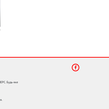
НЕРС. Будь-яке
я.