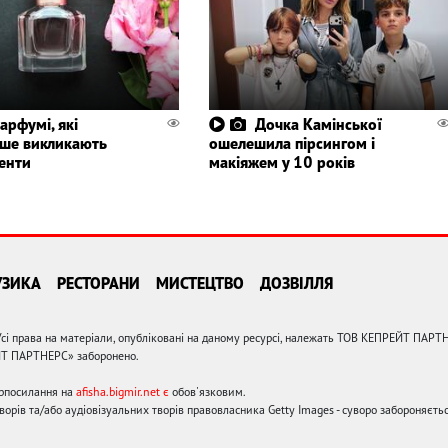
парфумі, які
Дочка Камінської
іше викликають
ошелешила пірсингом і
енти
макіяжем у 10 років
УЗИКА
РЕСТОРАНИ
МИСТЕЦТВО
ДОЗВІЛЛЯ
сі права на матеріали, опубліковані на даному ресурсі, належать ТОВ КЕПРЕЙТ ПАРТ
ЙТ ПАРТНЕРС» заборонено.
ерпосилання на
afisha.bigmir.net є
обов'язковим.
орів та/або аудіовізуальних творів правовласника Getty Images - суворо забороняєтьс