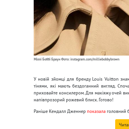
Міллі Боббі Браун Фото: instagram.com/milliebobbybrown
У новій зйомці для бренду Louis Vuitton зн
тінями, які мають бездоганний вигляд. Споч
приховайте консилером. Для макіяжу очей вико
напівпрозорий рожевий блиск. Готово!
Раніше Кендалл Дженнер
показала
головний б'
Чита