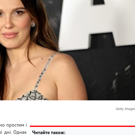
Getty Image
но простим і
і дні. Однак
Читайте також: