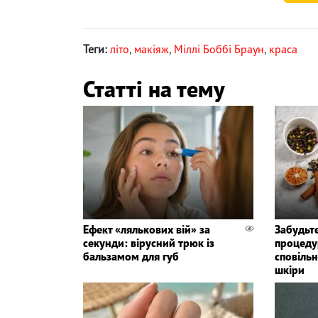
Теги:
літо
,
макіяж
,
Міллі Боббі Браун
,
краса
Статті на тему
Ефект «лялькових вій» за
Забудьте
секунди: вірусний трюк із
процедур
бальзамом для губ
сповіль
шкіри