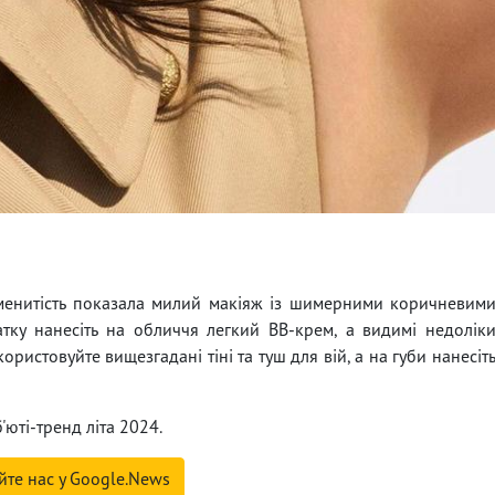
аменитість показала милий макіяж із шимерними коричневим
атку нанесіть на обличчя легкий ВВ-крем, а видимі недолік
ристовуйте вищезгадані тіні та туш для вій, а на губи нанесіт
юті-тренд літа 2024.
йте нас у Google.News