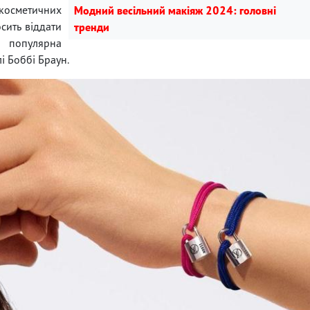
косметичних
Модний весільний макіяж 2024: головні
осить віддати
тренди
а популярна
і Боббі Браун.