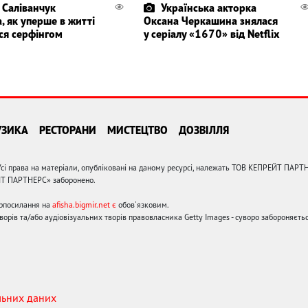
 Саліванчук
Українська акторка
, як уперше в житті
Оксана Черкашина знялася
ся серфінгом
у серіалу «1670» від Netflix
УЗИКА
РЕСТОРАНИ
МИСТЕЦТВО
ДОЗВІЛЛЯ
сі права на матеріали, опубліковані на даному ресурсі, належать ТОВ КЕПРЕЙТ ПАРТ
ЙТ ПАРТНЕРС» заборонено.
ерпосилання на
afisha.bigmir.net є
обов'язковим.
орів та/або аудіовізуальних творів правовласника Getty Images - суворо забороняєтьс
льних даних