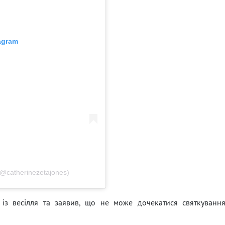
tagram
(@catherinezetajones)
 із весілля та заявив, що не може дочекатися святкуванн