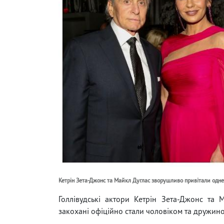
Кетрін Зета-Джонс та Майкл Дуглас зворушливо привітали одне 
Голлівудські актори Кетрін Зета-Джонс та М
закохані офіційно стали чоловіком та дружин