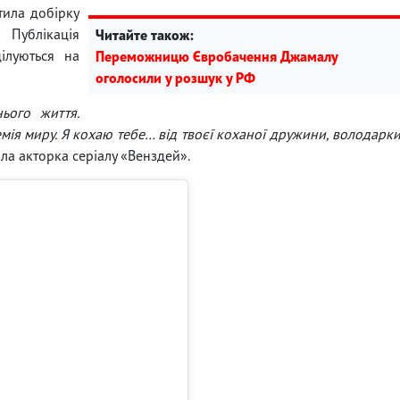
тила добірку
 Публікація
Читайте також:
ілуються на
Переможницю Євробачення Джамалу
оголосили у розшук у РФ
ього життя.
мія миру. Я кохаю тебе… від твоєї коханої дружини, володарк
ла акторка серіалу «Венздей».