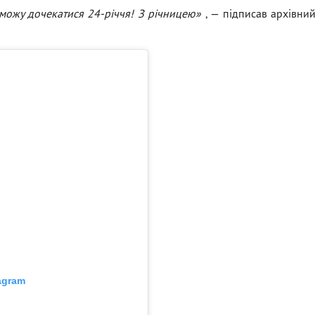
 можу дочекатися 24-річчя! З річницею»
, — підписав архівни
tagram