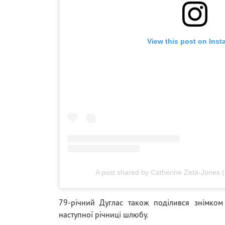
View this post on Ins
A post shared by Catherine Zeta-Jones 
79-річний Дуглас також поділився знімком
наступної річниці шлюбу.