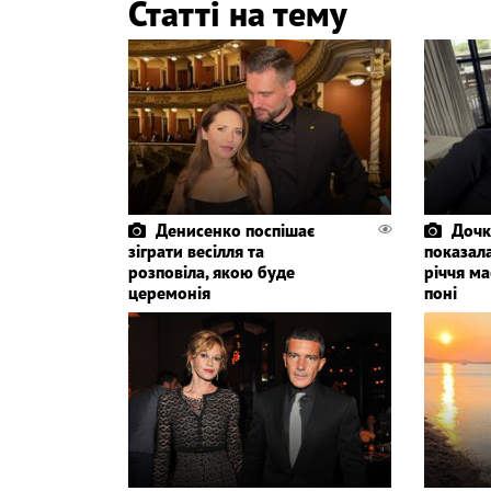
Статті на тему
Денисенко поспішає
Дочк
зіграти весілля та
показала
розповіла, якою буде
річчя ма
церемонія
поні