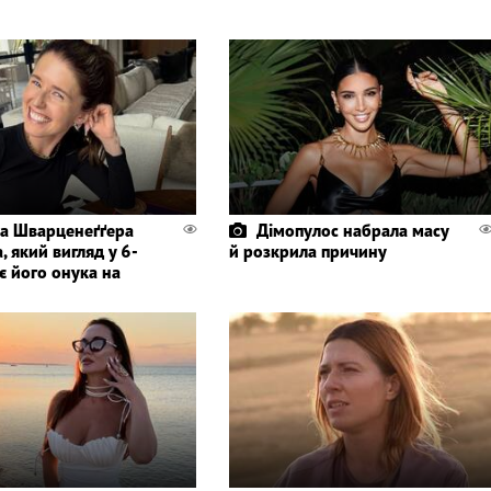
а Шварценеґґера
Дімопулос набрала масу
, який вигляд у 6-
й розкрила причину
є його онука на