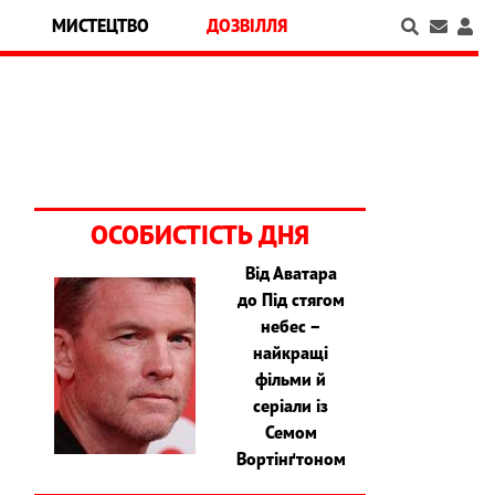
МИСТЕЦТВО
ДОЗВІЛЛЯ
ОСОБИСТІСТЬ ДНЯ
Від Аватара
до Під стягом
небес –
найкращі
фільми й
серіали із
Семом
Вортінґтоном