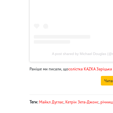
A post shared by Michael Douglas (@
Раніше ми писали, що
солістка KAZKA Заріцька 
Чита
Теги:
Майкл Дуглас
,
Кетрін Зета-Джонс
,
річниц