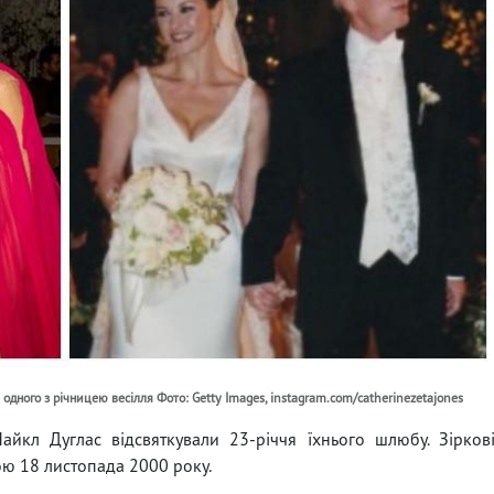
одного з річницею весілля Фото: Getty Images, instagram.com/catherinezetajones
айкл Дуглас відсвяткували 23-річчя їхнього шлюбу. Зірков
ою 18 листопада 2000 року.