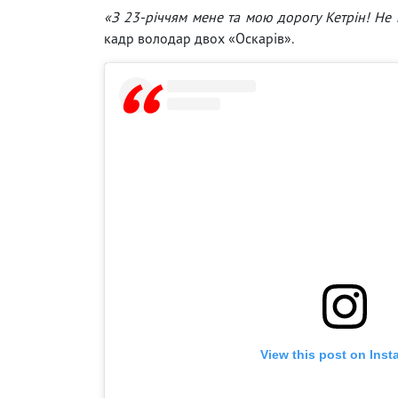
«З 23-річчям мене та мою дорогу Кетрін! Не
кадр володар двох «Оскарів».
View this post on Ins