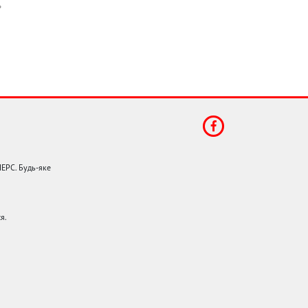
НЕРС. Будь-яке
я.