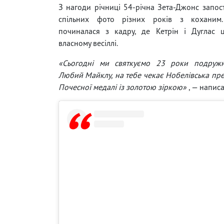
З нагоди річниці 54-річна Зета-Джонс запос
спільних фото різних років з коханим.
починалася з кадру, де Кетрін і Дуглас ц
власному весіллі.
«Сьогодні ми святкуємо 23 роки подружн
Любий Майклу, на тебе чекає Нобелівська пре
Почесної медалі із золотою зіркою»
, — написа