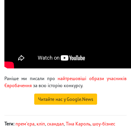
Раніше ми писали про
найтрешовіші образи учасників
Євробачення
за всю історію конкурсу.
Читайте нас у Google.News
Теги:
прем`єра
,
кліп
,
скандал
,
Тіна Кароль
,
шоу-бізнес