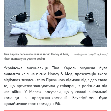
Тіна Кароль перезняла кліп на пісню Honey & Мед
instagram.com/tina_karol/
після скандалу за участю росіян
Українська виконавиця Тіна Кароль змушена була
видалити кліп на пісню Honey & Мед, презентація якого
відбулася тиждень тому. Причиною відмови від відео стало
те, що артистку звинуватили у співпраці з росіянами під
час війни. У Мережі з'ясували, що у складі знімальної
команди з продакшн-компанії Beverly.films було
щонайменше троє громадян РФ.