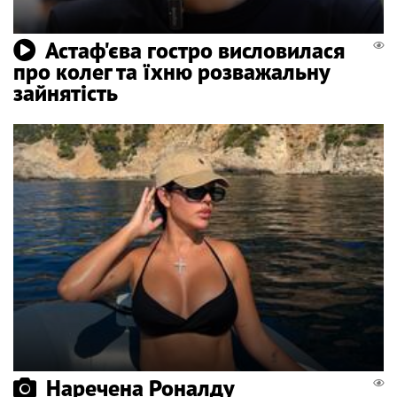
Астаф'єва гостро висловилася
про колег та їхню розважальну
зайнятість
Наречена Роналду