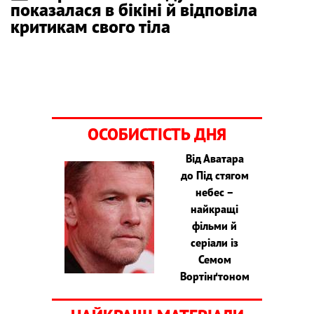
показалася в бікіні й відповіла
критикам свого тіла
ОСОБИСТІСТЬ ДНЯ
Від Аватара
до Під стягом
небес –
найкращі
фільми й
серіали із
Семом
Вортінґтоном