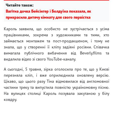
Читайте також:
Вагітна дочка Бейсінгер і Болдуїна показала, як
прикрасила дитячу кімнату для свого первістка
Кароль заявила, що особисто не зустрічається з усіма
працівниками, зокрема з художниками та тими, хто
займається монтажем та пост-продакшеном, і тому не
знала, що у створенні її кліпу задіяні росіяни. Співачка
вимагала публічного вибачення від Beverly.films та
видалила відео зі свого YouTube-каналу.
А сьогодні, 5 травня, зірка оголосила про те, що у Києві
перезняла кліп, і вже оприлюднила оновлену версію.
Цікаво, що цього разу Тіна відмовилася від англомовної
частини треку та випустила повністю україномовну пісню.
На вулицях столиці Кароль позувала закутаною у білу
ковдру.