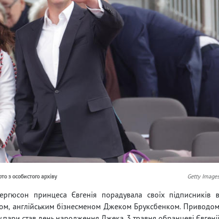
то з особистого архіву
Getty Image
гюсон принцеса Євгенія порадувала своїх підписників 
ком, англійським бізнесменом Джеком Бруксбенком. Приводо
 пари став день народження Джека. 3 травня обранцеві Євгені