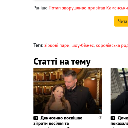
Раніше
Потап зворушливо привітав Каменськи
Чита
Теги:
зіркові пари
,
шоу-бізнес
,
королівська ро
Статті на тему
Денисенко поспішає
Дочк
зіграти весілля та
показала