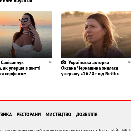
є його онука на
 Саліванчук
Українська акторка
, як уперше в житті
Оксана Черкашина знялася
ся серфінгом
у серіалу «1670» від Netflix
УЗИКА
РЕСТОРАНИ
МИСТЕЦТВО
ДОЗВІЛЛЯ
сі права на матеріали, опубліковані на даному ресурсі, належать ТОВ КЕПРЕЙТ ПАРТ