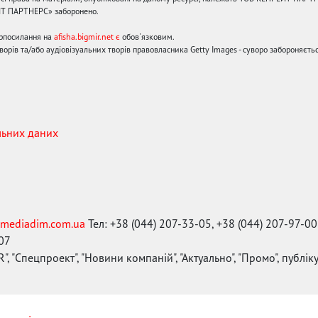
ЙТ ПАРТНЕРС» заборонено.
ерпосилання на
afisha.bigmir.net є
обов'язковим.
орів та/або аудіовізуальних творів правовласника Getty Images - суворо забороняєтьс
льних даних
mediadim.com.ua
Тел: +38 (044) 207-33-05, +38 (044) 207-97-00
-07
", "Спецпроект", "Новини компаній", "Актуально", "Промо", публі