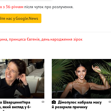
х з 36-річчям
після чуток про розлучення.
йте нас у Google.News
дина
,
принцеса Євгенія
,
день народження зірок
а Шварценеґґера
Дімопулос набрала масу
, який вигляд у 6-
й розкрила причину