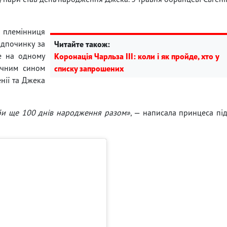
 племінниця
ідпочинку за
Читайте також:
Ще на одному
Коронація Чарльза III: коли і як пройде, хто у
річним сином
списку запрошених
енії та Джека
би ще 100 днів народження разом»
, — написала принцеса пі