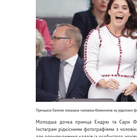
Принцеса Євгенія показала чоловіка-бізнесмена на рідкісних фо
Молодша дочка принца Ендрю та Сари Фер
Інстаграм рідкісними фотографіями з чолові
для оприлюднення кадрів із особистого архіву