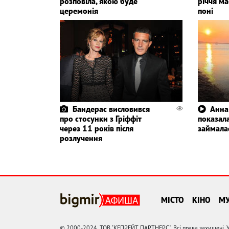
розповіла, якою буде
річчя ма
церемонія
поні
Бандерас висловився
Анна
про стосунки з Гріффіт
показала
через 11 років після
займала
розлучення
МІСТО
КІНО
М
© 2000-2024, ТОВ "КЕПРЕЙТ ПАРТНЕРС". Всі права захищені. У