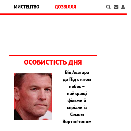
МИСТЕЦТВО
ДОЗВІЛЛЯ
ОСОБИСТІСТЬ ДНЯ
Від Аватара
до Під стягом
небес –
найкращі
фільми й
серіали із
Семом
Вортінґтоном