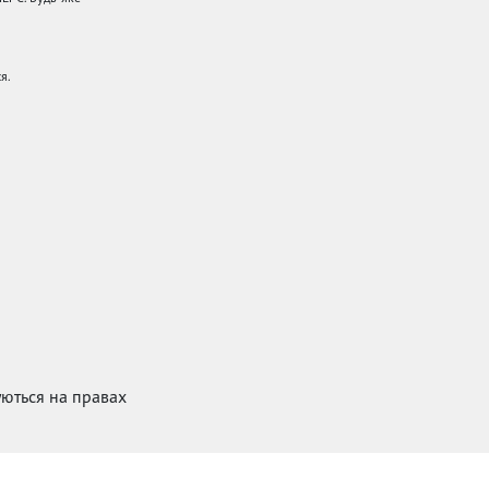
я.
куються на правах