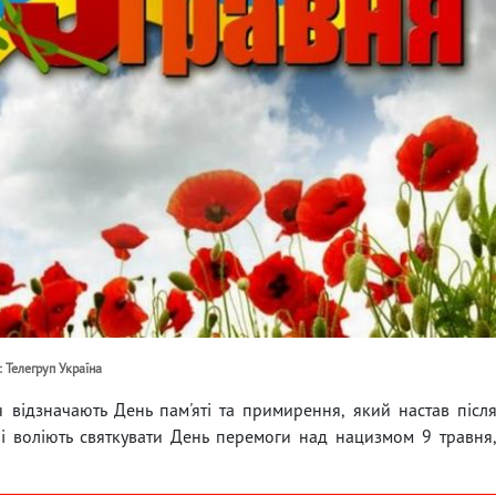
о: Телегруп Україна
я відзначають День пам'яті та примирення, який настав післ
сорі воліють святкувати День перемоги над нацизмом 9 травня