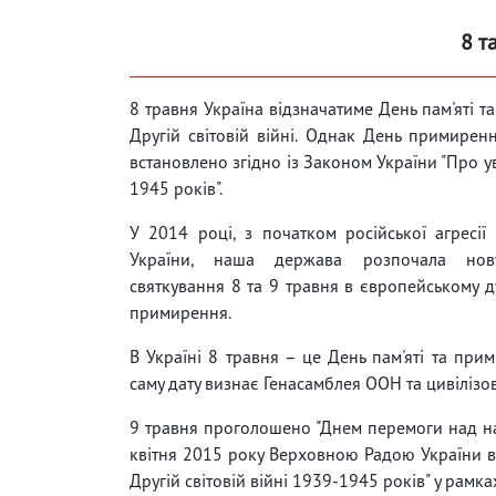
8 т
8 травня Україна відзначатиме День пам'яті 
Другій світовій війні. Однак День примирен
встановлено згідно із Законом України "Про у
1945 років".
У 2014 році, з початком російської агресії 
України, наша держава розпочала нов
святкування 8 та 9 травня в європейському ду
примирення.
В Україні 8 травня – це День пам'яті та прим
саму дату визнає Генасамблея ООН та цивілізов
9 травня проголошено "Днем перемоги над нац
квітня 2015 року Верховною Радою України в
Другій світовій війні 1939-1945 років" у рамк