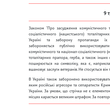
9 
Законом "Про засудження комуністичного т
соціалістичного (нацистського) тоталітарн
Україні та заборону пропаганди їх 
забороняється публічно використовуват
комуністичного та націонал-соціалістичного (
тоталітарних прапора, герба, а також інших
поширюється на символіку, яка є, наприкл
вшановує заслуги ветеранів. Не стосується він
В Україні також заборонено використовувати 
яким російські агресори та сепаратисти Крим
України. За умови, що стрічка не є елемент
місцях карається великим штрафом. За повтор