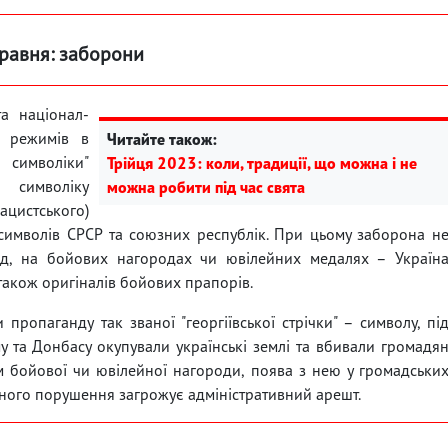
травня: заборони
а націонал-
их режимів в
Читайте також:
символіки"
Трійця 2023: коли, традиції, що можна і не
и символіку
можна робити під час свята
нацистського)
 символів СРСР та союзних республік. При цьому заборона н
ад, на бойових нагородах чи ювілейних медалях – Україн
 також оригіналів бойових прапорів.
пропаганду так званої "георгіївської стрічки" – символу, пі
у та Донбасу окупували українські землі та вбивали громадя
ом бойової чи ювілейної нагороди, поява з нею у громадськи
ного порушення загрожує адміністративний арешт.