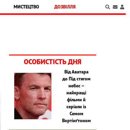
МИСТЕЦТВО
ДОЗВІЛЛЯ
ОСОБИСТІСТЬ ДНЯ
Від Аватара
до Під стягом
небес –
найкращі
фільми й
серіали із
Семом
Вортінґтоном