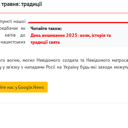
 травня: традиції
пункті нашої
редбачає як
Читайте також:
я квітів до
День вишиванки 2025: коли, історія та
нацистських
традиції свята
ого вогню, могил Невідомого солдата та Невідомого матрос
 у зв'язку з нападами Росії на Україну будь-які заходи можут
йте нас у Google.News