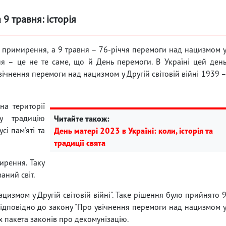
а 9 травня: історія
та примирення, а 9 травня – 76-річчя перемоги над нацизмом 
ня – це не те саме, що й День перемоги. В Україні цей ден
вічнення перемоги над нацизмом у Другій світовій війні 1939 
на території
у традицію
Читайте також:
сі пам'яті та
День матері 2023 в Україні: коли, історія та
традиції свята
ирення. Таку
аний світ.
измом у Другій світовій війні". Таке рішення було прийнято 
ідповідно до закону "Про увічнення перемоги над нацизмом 
ах пакета законів про декомунізацію.