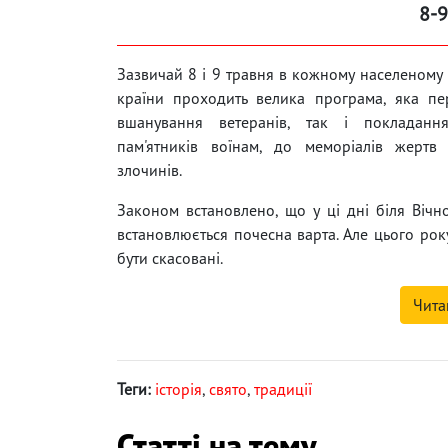
8-9
Зазвичай 8 і 9 травня в кожному населеному 
країни проходить велика програма, яка пе
вшанування ветеранів, так і покладанн
пам'ятників воїнам, до меморіалів жертв 
злочинів.
Законом встановлено, що у ці дні біля Вічн
встановлюється почесна варта. Але цього року
бути скасовані.
Чита
Теги:
історія
,
свято
,
традиції
Статті на тему