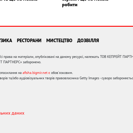
робити
УЗИКА
РЕСТОРАНИ
МИСТЕЦТВО
ДОЗВІЛЛЯ
сі права на матеріали, опубліковані на даному ресурсі, належать ТОВ КЕПРЕЙТ ПАРТ
ЙТ ПАРТНЕРС» заборонено.
ерпосилання на
afisha.bigmir.net є
обов'язковим.
орів та/або аудіовізуальних творів правовласника Getty Images - суворо забороняєтьс
льних даних