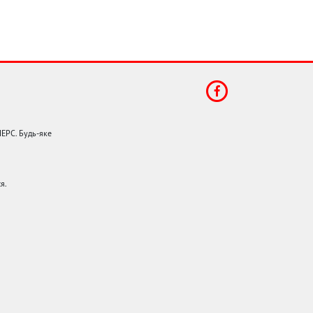
НЕРС. Будь-яке
я.