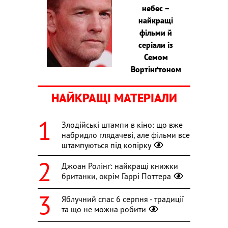
небес –
найкращі
фільми й
серіали із
Семом
Вортінґтоном
НАЙКРАЩІ МАТЕРІАЛИ
Злодійські штампи в кіно: що вже
набридло глядачеві, але фільми все
штампуються під копірку
Джоан Ролінґ: найкращі книжки
британки, окрім Гаррі Поттера
Яблучний спас 6 серпня - традиції
та що не можна робити