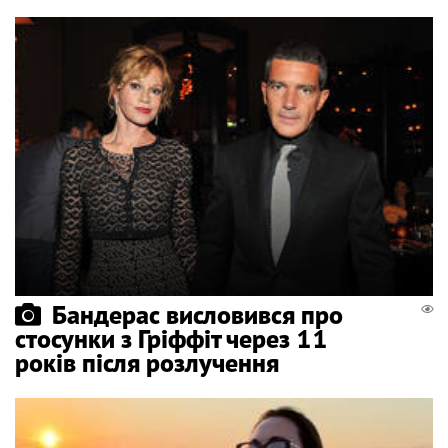
Бандерас висловився про
стосунки з Гріффіт через 11
років після розлучення