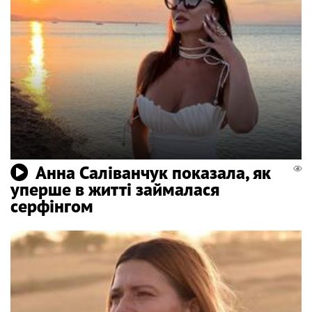
Анна Саліванчук показала, як
уперше в житті займалася
серфінгом