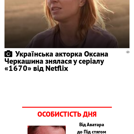
Українська акторка Оксана
Черкашина знялася у серіалу
«1670» від Netflix
ОСОБИСТІСТЬ ДНЯ
Від Аватара
до Під стягом