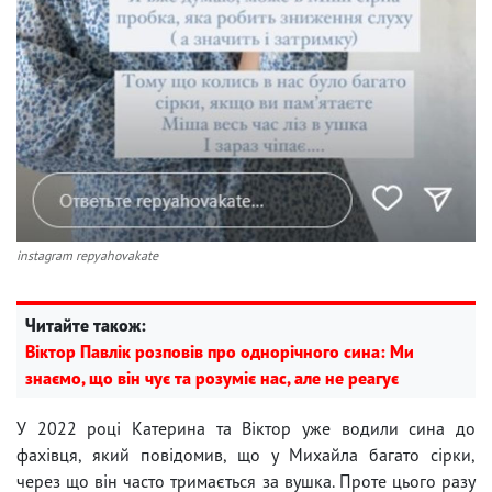
instagram repyahovakate
Читайте також:
Віктор Павлік розповів про однорічного сина: Ми
знаємо, що він чує та розуміє нас, але не реагує
У 2022 році Катерина та Віктор уже водили сина до
фахівця, який повідомив, що у Михайла багато сірки,
через що він часто тримається за вушка. Проте цього разу