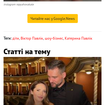
instagram repyahovakate
Читайте нас у Google.News
Теги:
діти
,
Віктор Павлік
,
шоу-бізнес
,
Катерина Павлік
Статті на тему