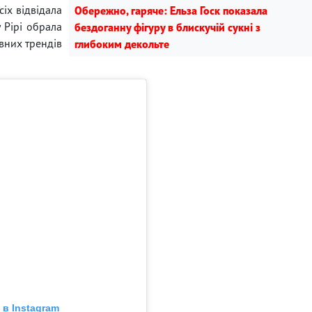
сіх відвідала
Обережно, гаряче: Ельза Госк показала
у Рірі обрала
бездоганну фігуру в блискучій сукні з
вних трендів
глибоким декольте
в Instagram