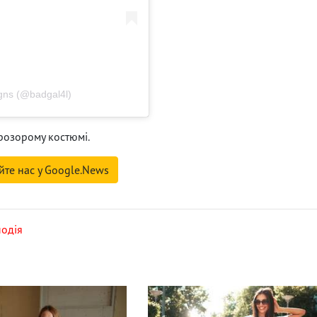
igns (@badgal4l)
розорому костюмі.
йте нас у Google.News
подія