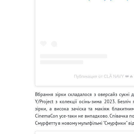
Публикация от CLÃ NAVY 👑🔥
Вбрання зірки складалося з оверсайз сукні 
Y/Project з колекції осінь-зима 2023. Безлі
зірки, а висока зачіска та макіяж блакитни
CinemaCon усе-таки не випадково. Співачка п
Смурфетту в новому мультфільмі "Смурфики" ві