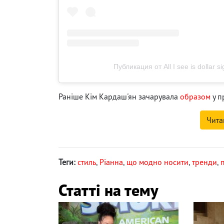
Публикация от All I see is dollar s
Раніше Кім Кардаш'ян зачарувала
образом
у п
Чита
Теги:
стиль
,
Ріанна
,
що модно носити
,
тренди
,
Статті на тему