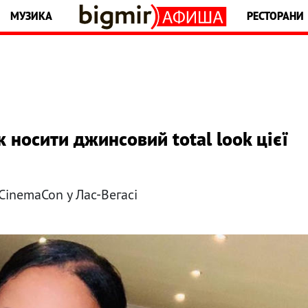
МУЗИКА
РЕСТОРАНИ
к носити джинсовий total look цієї
 CinemaCon у Лас-Вегасі