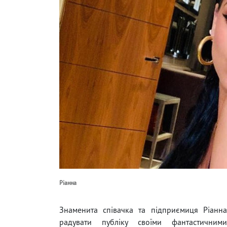
Ріанна
Знаменита співачка та підприємиця Ріанн
радувати публіку своїми фантастичними