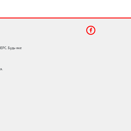
НЕРС. Будь-яке
я.