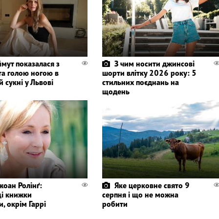
мут показалася з
З чим носити джинсові
та голою ногою в
шорти влітку 2026 року: 5
й сукні у Львові
стильних поєднань на
щодень
жоан Ролінґ:
Яке церковне свято 9
і книжки
серпня і що не можна
, окрім Гаррі
робити