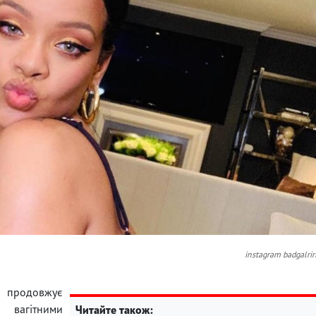
instagram badgalrir
а продовжує
 вагітними
Читайте також: