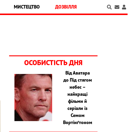
МИСТЕЦТВО
ДОЗВІЛЛЯ
ОСОБИСТІСТЬ ДНЯ
Від Аватара
до Під стягом
небес –
найкращі
фільми й
серіали із
Семом
Вортінґтоном