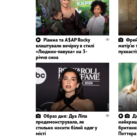
Ріанна та A$AP Rocky
Фрей
влаштували вечірку в стилі
матір'ю 
«Людини-павука» на 3-
пухнасті
річчя сина
Образ дня: Дуа Ліпа
Д
продемонструвала, як
найкращ
стильно носити білий одяг у
британки
місті
Поттера