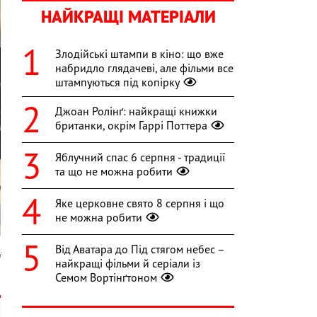
НАЙКРАЩІ МАТЕРІАЛИ
Злодійські штампи в кіно: що вже
набридло глядачеві, але фільми все
штампуються під копірку
Джоан Ролінґ: найкращі книжки
британки, окрім Гаррі Поттера
Яблучний спас 6 серпня - традиції
та що не можна робити
Яке церковне свято 8 серпня і що
не можна робити
Від Аватара до Під стягом небес –
i
найкращі фільми й серіали із
Семом Вортінґтоном