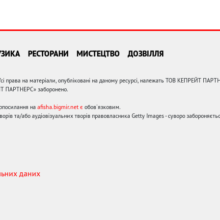
УЗИКА
РЕСТОРАНИ
МИСТЕЦТВО
ДОЗВІЛЛЯ
сі права на матеріали, опубліковані на даному ресурсі, належать ТОВ КЕПРЕЙТ ПАРТ
ЙТ ПАРТНЕРС» заборонено.
ерпосилання на
afisha.bigmir.net є
обов'язковим.
орів та/або аудіовізуальних творів правовласника Getty Images - суворо забороняєтьс
льних даних