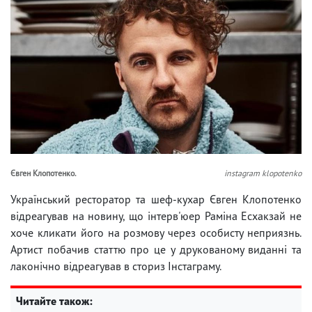
Євген Клопотенко.
instagram klopotenko
Український ресторатор та шеф-кухар Євген Клопотенко
відреагував на новину, що інтерв'юер Раміна Есхакзай не
хоче кликати його на розмову через особисту неприязнь.
Артист побачив статтю про це у друкованому виданні та
лаконічно відреагував в сториз Інстаграму.
Читайте також: