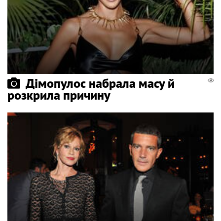
Дімопулос набрала масу й
розкрила причину