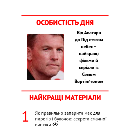
ОСОБИСТІСТЬ ДНЯ
Від Аватара
до Під стягом
небес –
найкращі
фільми й
серіали із
Семом
Вортінґтоном
НАЙКРАЩІ МАТЕРІАЛИ
Як правильно запарити мак для
пирогів і булочок: секрети смачної
випічки