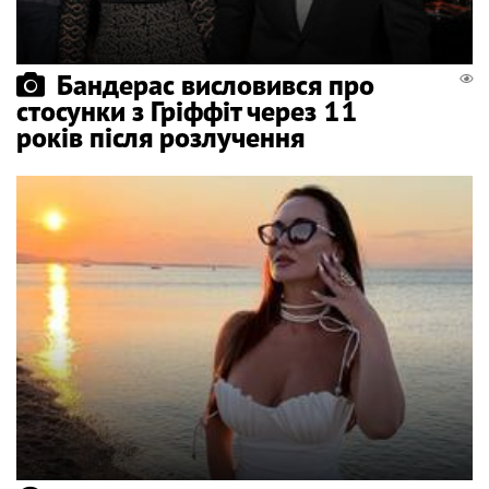
Бандерас висловився про
стосунки з Гріффіт через 11
років після розлучення