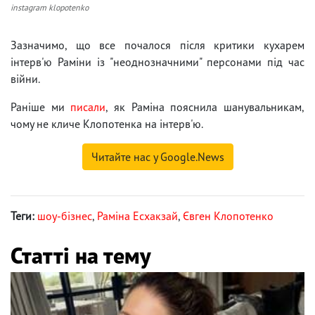
instagram klopotenko
Зазначимо, що все почалося після критики кухарем
інтерв'ю Раміни із "неоднозначними" персонами під час
війни.
Раніше ми
писали
, як Раміна пояснила шанувальникам,
чому не кличе Клопотенка на інтерв'ю.
Читайте нас у Google.News
Теги:
шоу-бізнес
,
Раміна Есхакзай
,
Євген Клопотенко
Статті на тему