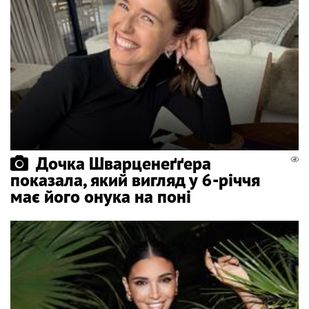
Дочка Шварценеґґера
показала, який вигляд у 6-річчя
має його онука на поні