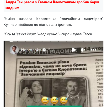
Андре Тан разом з Євгеном Клопотенком зробив борщ
модним
Раміна назвала Клопотенка "звичайним лицеміром".
Кулінар підійшов до відповіді з іронією.
"Ось за "звичайного" неприємно",
- сиронізував Євген.