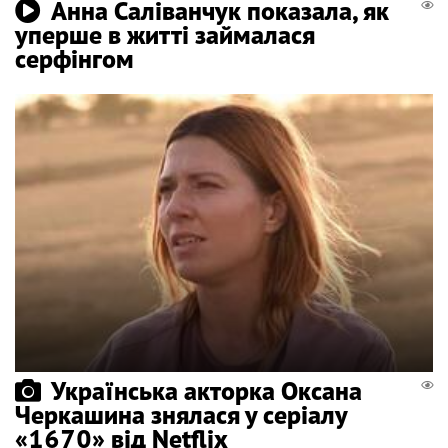
Анна Саліванчук показала, як
уперше в житті займалася
серфінгом
Українська акторка Оксана
Черкашина знялася у серіалу
«1670» від Netflix