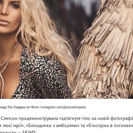
ренду Кім Кардаш'ян Фото: instagram.com/jessicasimpson
Сімпсон продемонструвала підтягнуте тіло на новій фотографі
я моєї мрії», «Блондинка з амбіціями» та «Кінозірка в погонах
адраш'ян — SKIMS.