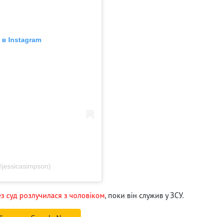
в Instagram
jessicasimpson)
ез суд розлучилася з чоловіком
, поки він служив у ЗСУ.