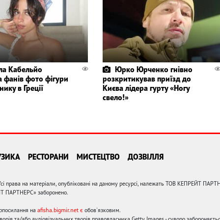
ла Кабельйо
Юрко Юрченко гнівно
а фанів фото фігури
розкритикував приїзд до
нику в Греції
Києва лідера гурту «Ногу
свело!»
УЗИКА
РЕСТОРАНИ
МИСТЕЦТВО
ДОЗВІЛЛЯ
сі права на матеріали, опубліковані на даному ресурсі, належать ТОВ КЕПРЕЙТ ПАРТ
ЙТ ПАРТНЕРС» заборонено.
ерпосилання на
afisha.bigmir.net є
обов'язковим.
орів та/або аудіовізуальних творів правовласника Getty Images - суворо забороняєтьс