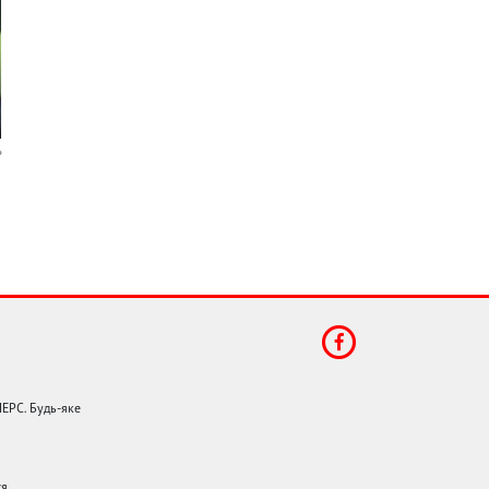
НЕРС. Будь-яке
я.