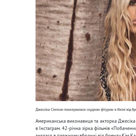
Джессіка Сімпсон похизувалася схудлою фігурою в бікіні від б
Американська виконавиця та акторка Джесіка 
в Інстаграм. 42-річна зірка фільмів «Побаченн
знялася в пляжному вбранні від бренду Кім К