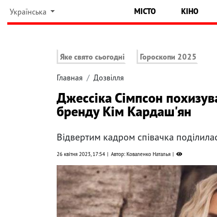
МІСТО
КІНО
Українська
Яке свято сьогодні
Гороскопи 2025
Главная
Дозвілля
Джессіка Сімпсон похизува
бренду Кім Кардаш'ян
Відвертим кадром співачка поділилас
26 квітня 2023, 17:54
Автор: Коваленко Наталья