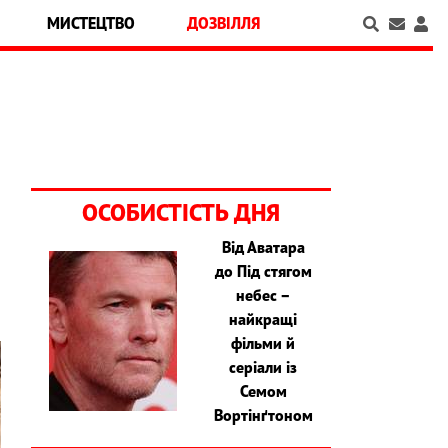
МИСТЕЦТВО
ДОЗВІЛЛЯ
ОСОБИСТІСТЬ ДНЯ
Від Аватара
до Під стягом
небес –
найкращі
фільми й
серіали із
Семом
Вортінґтоном