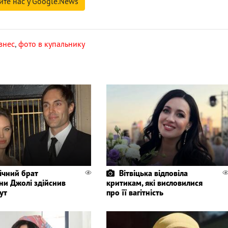
йте нас у Google.News
знес
,
фото в купальнику
ічний брат
Вітвіцька відповіла
ни Джолі здійснив
критикам, які висловилися
ут
про її вагітність