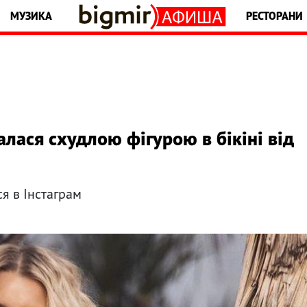
МУЗИКА
РЕСТОРАНИ
лася схудлою фігурою в бікіні від
я в Інстаграм