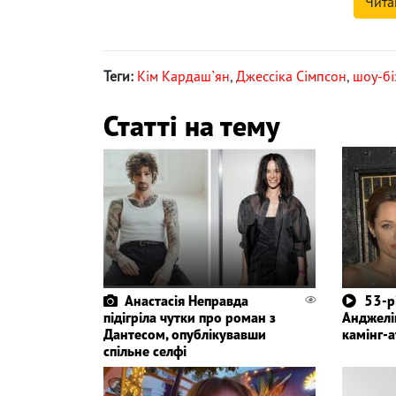
Чита
Теги:
Кім Кардаш`ян
,
Джессіка Сімпсон
,
шоу-бі
Статті на тему
Анастасія Неправда
53-р
підігріла чутки про роман з
Анджелі
Дантесом, опублікувавши
камінг-а
спільне селфі