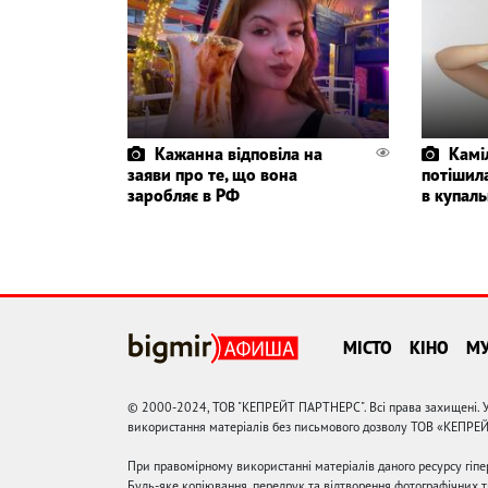
Кажанна відповіла на
Камі
заяви про те, що вона
потішил
заробляє в РФ
в купаль
МІСТО
КІНО
М
© 2000-2024, ТОВ "КЕПРЕЙТ ПАРТНЕРС". Всі права захищені. У
використання матеріалів без письмового дозволу ТОВ «КЕПРЕ
При правомірному використанні матеріалів даного ресурсу гіп
Будь-яке копіювання, передрук та відтворення фотографічних тв