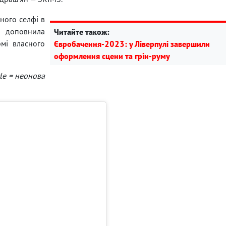
ного селфі в
доповнила
Читайте також:
мі власного
Євробачення-2023: у Ліверпулі завершили
оформлення сцени та грін-руму
yle = неонова