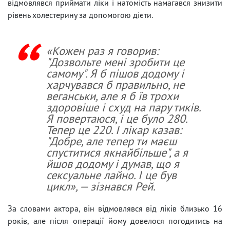
відмовлявся приймати ліки і натомість намагався знизити
рівень холестерину за допомогою дієти.
«Кожен раз я говорив:
"Дозвольте мені зробити це
самому". Я б пішов додому і
харчувався б правильно, не
веганськи, але я б їв трохи
здоровіше і схуд на пару тиків.
Я повертаюся, і це було 280.
Тепер це 220. І лікар казав:
"Добре, але тепер ти маєш
спуститися якнайбільше", а я
йшов додому і думав, що я
сексуальне лайно. І це був
цикл», — зізнався Рей.
За словами актора, він відмовлявся від ліків близько 16
років, але після операції йому довелося погодитись на