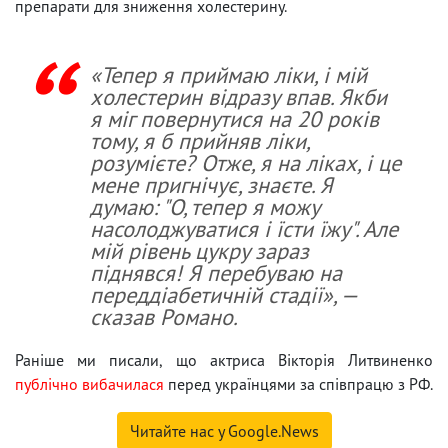
препарати для зниження холестерину.
«Тепер я приймаю ліки, і мій
холестерин відразу впав. Якби
я міг повернутися на 20 років
тому, я б прийняв ліки,
розумієте? Отже, я на ліках, і це
мене пригнічує, знаєте. Я
думаю: "О, тепер я можу
насолоджуватися і їсти їжу". Але
мій рівень цукру зараз
піднявся! Я перебуваю на
переддіабетичній стадії», —
сказав Романо.
Раніше ми писали, що актриса Вікторія Литвиненко
публічно вибачилася
перед українцями за співпрацю з РФ.
Читайте нас у Google.News