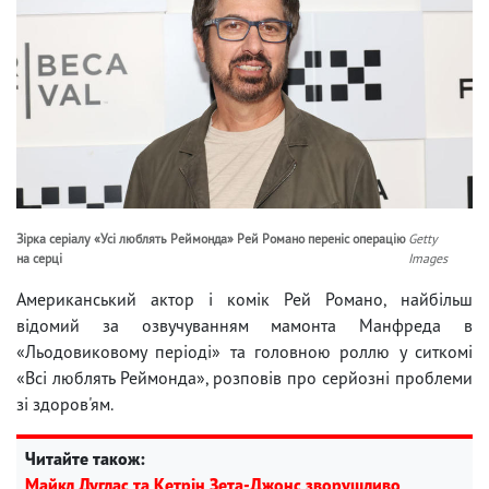
Зірка серіалу «Усі люблять Реймонда» Рей Романо переніс операцію
Getty
на серці
Images
Американський актор і комік Рей Романо, найбільш
відомий за озвучуванням мамонта Манфреда в
«Льодовиковому періоді» та головною роллю у ситкомі
«Всі люблять Реймонда», розповів про серйозні проблеми
зі здоров'ям.
Читайте також:
Майкл Дуглас та Кетрін Зета-Джонс зворушливо