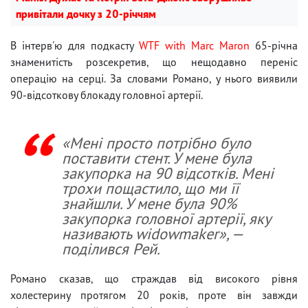
привітали дочку з 20-річчям
В інтерв'ю для подкасту
WTF with Marc Maron
65-річна
знаменитість розсекретив, що нещодавно переніс
операцію на серці. За словами Романо, у нього виявили
90-відсоткову блокаду головної артерії.
«Мені просто потрібно було
поставити стент. У мене була
закупорка на 90 відсотків. Мені
трохи пощастило, що ми її
знайшли. У мене була 90%
закупорка головної артерії, яку
називають widowmaker», —
поділився Рей.
Романо сказав, що страждав від високого рівня
холестерину протягом 20 років, проте він завжди