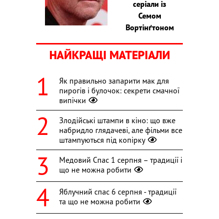
серіали із
Семом
Вортінґтоном
НАЙКРАЩІ МАТЕРІАЛИ
Як правильно запарити мак для
пирогів і булочок: секрети смачної
випічки
Злодійські штампи в кіно: що вже
набридло глядачеві, але фільми все
штампуються під копірку
Медовий Спас 1 серпня – традиції і
що не можна робити
Яблучний спас 6 серпня - традиції
та що не можна робити