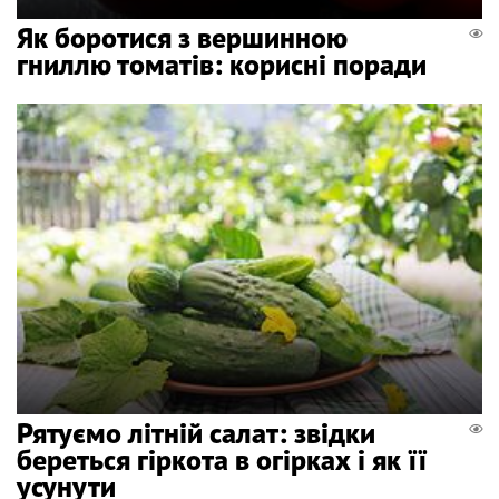
Як боротися з вершинною
гниллю томатів: корисні поради
Рятуємо літній салат: звідки
береться гіркота в огірках і як її
усунути