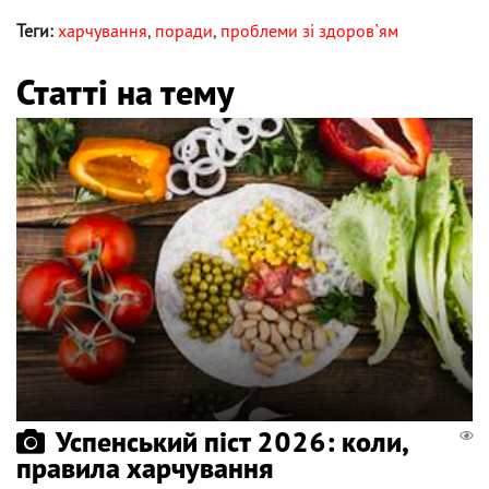
Теги:
харчування
,
поради
,
проблеми зі здоров`ям
Статті на тему
Успенський піст 2026: коли,
правила харчування