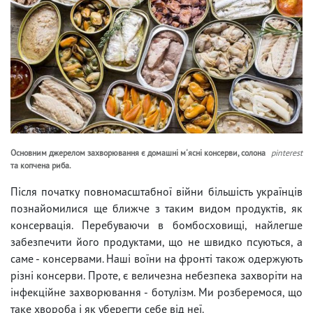
Основним джерелом захворювання є домашні м'ясні консерви, солона
pinterest
та копчена риба.
Після початку повномасштабної війни більшість українців
познайомилися ще ближче з таким видом продуктів, як
консервація. Перебуваючи в бомбосховищі, найлегше
забезпечити його продуктами, що не швидко псуються, а
саме - консервами. Наші воїни на фронті також одержують
різні консерви. Проте, є величезна небезпека захворіти на
інфекційне захворювання - ботулізм. Ми розберемося, що
таке хвороба і як уберегти себе від неї.