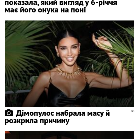
показала, який вигляд у 6-річчя
має його онука на поні
Дімопулос набрала масу й
розкрила причину