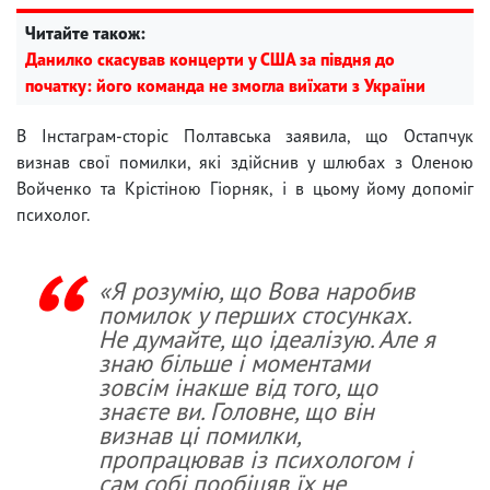
Читайте також:
Данилко скасував концерти у США за півдня до
початку: його команда не змогла виїхати з України
В Інстаграм-сторіс Полтавська заявила, що Остапчук
визнав свої помилки, які здійснив у шлюбах з Оленою
Войченко та Крістіною Гіорняк, і в цьому йому допоміг
психолог.
«Я розумію, що Вова наробив
помилок у перших стосунках.
Не думайте, що ідеалізую. Але я
знаю більше і моментами
зовсім інакше від того, що
знаєте ви. Головне, що він
визнав ці помилки,
пропрацював із психологом і
сам собі пообіцяв їх не