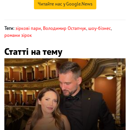
Читайте нас у Google.News
Теги:
зіркові пари
,
Володимир Остапчук
,
шоу-бізнес
,
романи зірок
Статті на тему