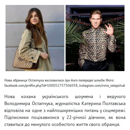
Нова обраниця Остапчука висловилася про його попередні шлюби Фото:
facebook.com/profile.php?id=100051757506058, instagram.com/vova_ostapchuk
Нова кохана українського шоумена і ведучого
Володимира Остапчука, журналістка Катерина Полтавська
відповіла на одне з найпоширеніших питань у соцмережі.
Підписники поцікавилися у 22-річної дівчини, як вона
ставиться до минулого особистого життя свого обранця.