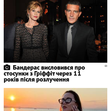
Бандерас висловився про
стосунки з Гріффіт через 11
років після розлучення