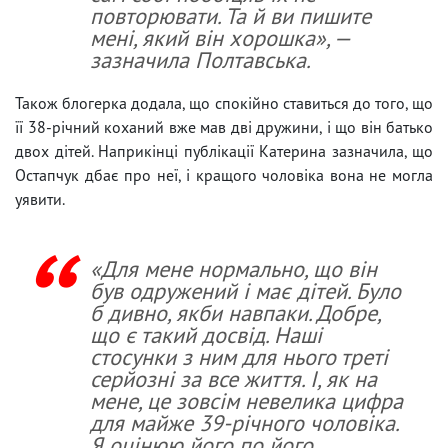
повторювати. Та й ви пишите
мені, який він хорошка», —
зазначила Полтавська.
Також блогерка додала, що спокійно ставиться до того, що
її 38-річний коханий вже мав дві дружини, і що він батько
двох дітей. Наприкінці публікації Катерина зазначила, що
Остапчук дбає про неї, і кращого чоловіка вона не могла
уявити.
«Для мене нормально, що він
був одружений і має дітей. Було
б дивно, якби навпаки. Добре,
що є такий досвід. Наші
стосунки з ним для нього треті
серйозні за все життя. І, як на
мене, це зовсім невелика цифра
для майже 39-річного чоловіка.
Я оцінюю його по його