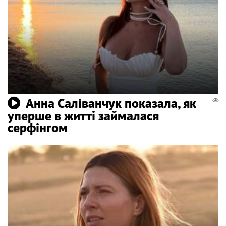
Анна Саліванчук показала, як
уперше в житті займалася
серфінгом