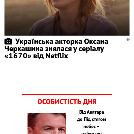
Українська акторка Оксана
Черкашина знялася у серіалу
«1670» від Netflix
ОСОБИСТІСТЬ ДНЯ
Від Аватара
до Під стягом
небес –
найкращі