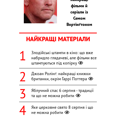
фільми й
серіали із
Семом
Вортінґтоном
НАЙКРАЩІ МАТЕРІАЛИ
Злодійські штампи в кіно: що вже
набридло глядачеві, але фільми все
штампуються під копірку
Джоан Ролінґ: найкращі книжки
британки, окрім Гаррі Поттера
Яблучний спас 6 серпня - традиції
та що не можна робити
Яке церковне свято 8 серпня і що
не можна робити