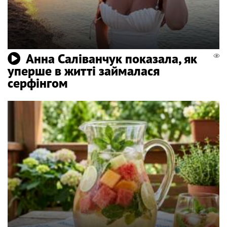
Анна Саліванчук показала, як
уперше в житті займалася
серфінгом