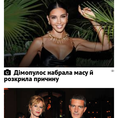
Дімопулос набрала масу й
розкрила причину