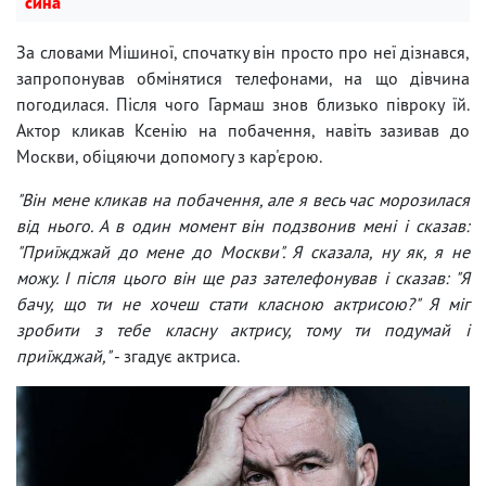
сина
За словами Мішиної, спочатку він просто про неї дізнався,
запропонував обмінятися телефонами, на що дівчина
погодилася. Після чого Гармаш знов близько півроку їй.
Актор кликав Ксенію на побачення, навіть зазивав до
Москви, обіцяючи допомогу з кар'єрою.
"Він мене кликав на побачення, але я весь час морозилася
від нього. А в один момент він подзвонив мені і сказав:
"Приїжджай до мене до Москви". Я сказала, ну як, я не
можу. І після цього він ще раз зателефонував і сказав: "Я
бачу, що ти не хочеш стати класною актрисою?" Я міг
зробити з тебе класну актрису, тому ти подумай і
приїжджай,"
- згадує актриса.