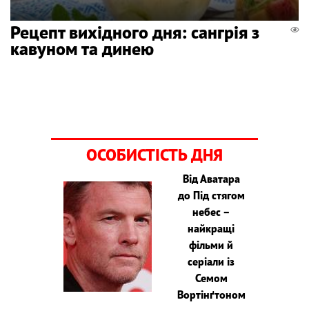
Рецепт вихідного дня: сангрія з
кавуном та динею
ОСОБИСТІСТЬ ДНЯ
Від Аватара
до Під стягом
небес –
найкращі
фільми й
серіали із
Семом
Вортінґтоном