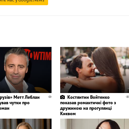
Друзів» Метт Леблан
Костянтин Войтенко
ував чутки про
показав романтичні фото з
оман
дружиною на прогулянці
Києвом