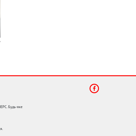
НЕРС. Будь-яке
я.