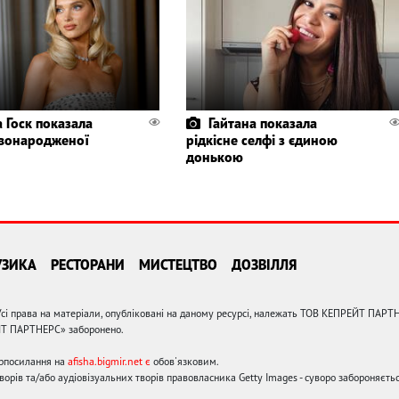
а Госк показала
Гайтана показала
вонародженої
рідкісне селфі з єдиною
донькою
УЗИКА
РЕСТОРАНИ
МИСТЕЦТВО
ДОЗВІЛЛЯ
сі права на матеріали, опубліковані на даному ресурсі, належать ТОВ КЕПРЕЙТ ПАРТ
ЙТ ПАРТНЕРС» заборонено.
ерпосилання на
afisha.bigmir.net є
обов'язковим.
орів та/або аудіовізуальних творів правовласника Getty Images - суворо забороняєтьс