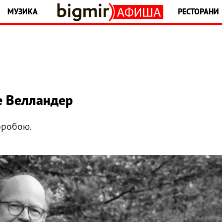
МУЗИКА
РЕСТОРАНИ
е Велландер
оробою.