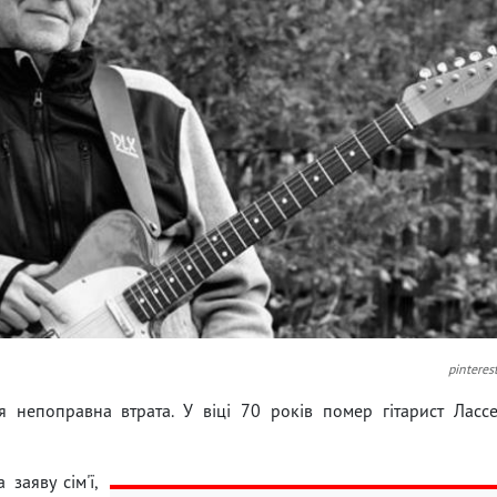
pinteres
я непоправна втрата. У віці 70 років помер гітарист Ласс
заяву сім'ї,