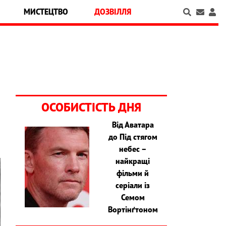
МИСТЕЦТВО
ДОЗВІЛЛЯ
ОСОБИСТІСТЬ ДНЯ
Від Аватара
до Під стягом
небес –
найкращі
фільми й
серіали із
Семом
Вортінґтоном