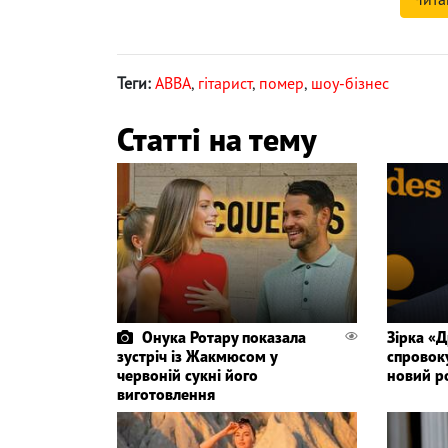
Теги:
ABBA
,
гітарист
,
помер
,
шоу-бізнес
Статті на тему
Онука Ротару показала
Зірка «
зустріч із Жакмюсом у
спровок
червоній сукні його
новий р
виготовлення