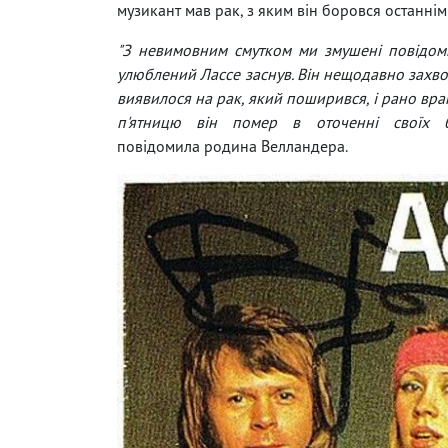
музикант мав рак, з яким він боровся останнім
"З невимовним смутком ми змушені повідом
улюблений Лассе заснув. Він нещодавно захвор
виявилося на рак, який поширився, і рано вра
п'ятницю він помер в оточенні своїх 
повідомила родина Велландера.