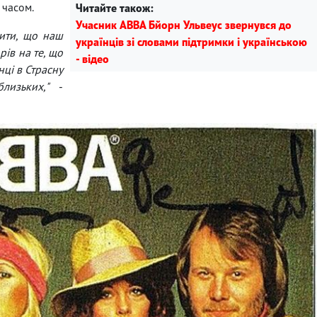
 часом.
Читайте також:
Учасник ABBA Бйорн Ульвеус звернувся до
ити, що наш
українців зі словами підтримки і українською
ів на те, що
- відео
нці в Страсну
близьких,"
-