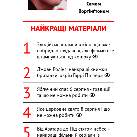
Семом
Вортінґтоном
НАЙКРАЩІ МАТЕРІАЛИ
Злодійські штампи в кіно: що вже
набридло глядачеві, але фільми все
штампуються під копірку
Джоан Ролінґ: найкращі книжки
британки, окрім Гаррі Поттера
Яблучний спас 6 серпня - традиції
та що не можна робити
Яке церковне свято 8 серпня і що
не можна робити
Від Аватара до Під стягом небес –
найкращі фільми й серіали із