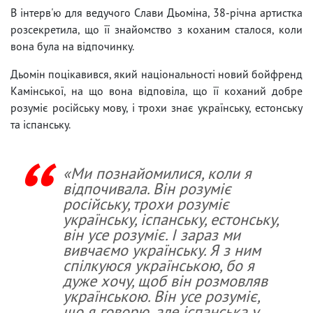
В інтерв'ю для ведучого Слави Дьоміна, 38-річна артистка
розсекретила, що її знайомство з коханим сталося, коли
вона була на відпочинку.
Дьомін поцікавився, який національності новий бойфренд
Камінської, на що вона відповіла, що її коханий добре
розуміє російську мову, і трохи знає українську, естонську
та іспанську.
«Ми познайомилися, коли я
відпочивала. Він розуміє
російську, трохи розуміє
українську, іспанську, естонську,
він усе розуміє. І зараз ми
вивчаємо українську. Я з ним
спілкуюся українською, бо я
дуже хочу, щоб він розмовляв
українською. Він усе розуміє,
що я говорю, але іспанська у