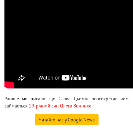
Раніше ми писали, що Слава Дьомін розсекретив чим
займається
19-річний син Олега Винника.
Читайте нас у Google.News