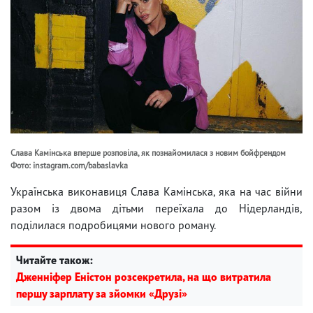
Слава Камінська вперше розповіла, як познайомилася з новим бойфрендом
Фото: instagram.com/babaslavka
Українська виконавиця Слава Камінська, яка на час війни
разом із двома дітьми переїхала до Нідерландів,
поділилася подробицями нового роману.
Читайте також:
Дженніфер Еністон розсекретила, на що витратила
першу зарплату за зйомки «Друзі»