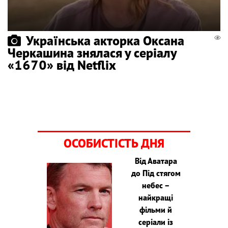
Українська акторка Оксана
Черкашина знялася у серіалу
«1670» від Netflix
ОСОБИСТІСТЬ ДНЯ
Від Аватара
до Під стягом
небес –
найкращі
фільми й
серіали із