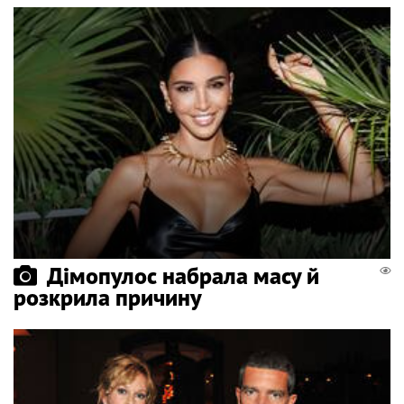
Дімопулос набрала масу й
розкрила причину