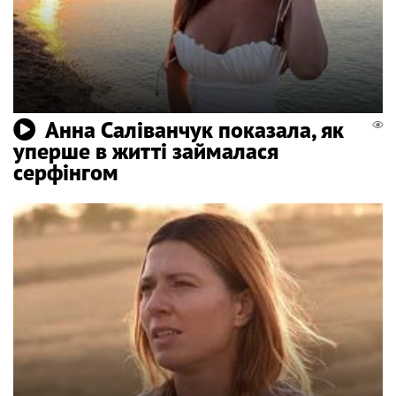
Анна Саліванчук показала, як
уперше в житті займалася
серфінгом