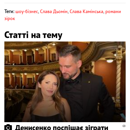
Теги:
шоу-бізнес
,
Слава Дьомін
,
Слава Камінська
,
романи
зірок
Статті на тему
Денисенко поспішає зіграти