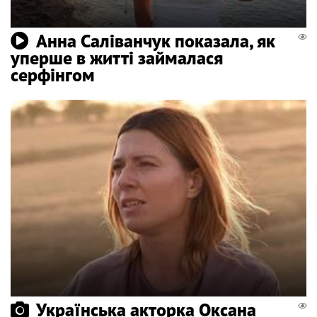
Анна Саліванчук показала, як
уперше в житті займалася
серфінгом
Українська акторка Оксана