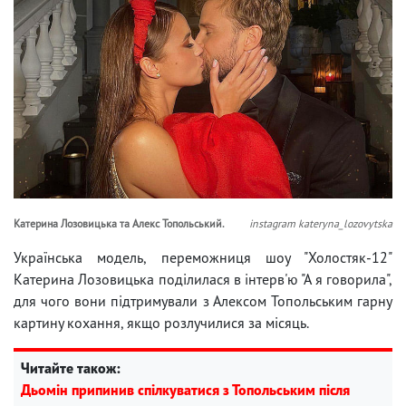
Катерина Лозовицька та Алекс Топольський.
instagram kateryna_lozovytska
Українська модель, переможниця шоу "Холостяк-12"
Катерина Лозовицька поділилася в інтерв'ю "А я говорила",
для чого вони підтримували з Алексом Топольським гарну
картину кохання, якщо розлучилися за місяць.
Читайте також:
Дьомін припинив спілкуватися з Топольським після