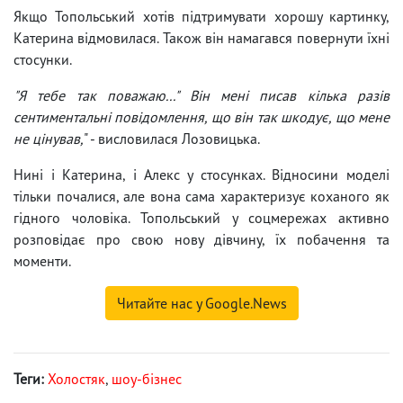
Якщо Топольський хотів підтримувати хорошу картинку,
Катерина відмовилася. Також він намагався повернути їхні
стосунки.
"Я тебе так поважаю..." Він мені писав кілька разів
сентиментальні повідомлення, що він так шкодує, що мене
не цінував,
" - висловилася Лозовицька.
Нині і Катерина, і Алекс у стосунках. Відносини моделі
тільки почалися, але вона сама характеризує коханого як
гідного чоловіка. Топольський у соцмережах активно
розповідає про свою нову дівчину, їх побачення та
моменти.
Читайте нас у Google.News
Теги:
Холостяк
,
шоу-бізнес