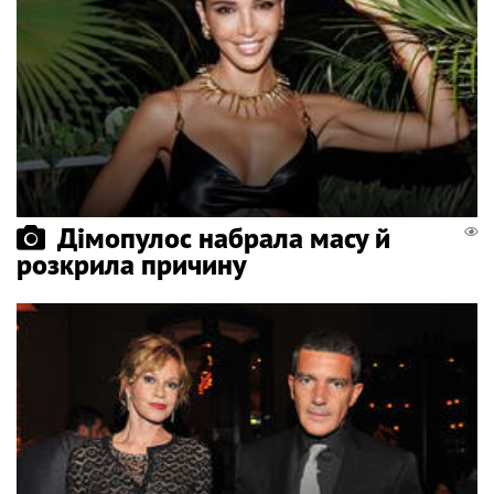
Дімопулос набрала масу й
розкрила причину