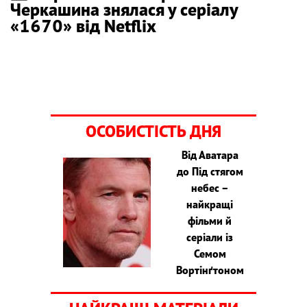
Черкашина знялася у серіалу
«1670» від Netflix
ОСОБИСТІСТЬ ДНЯ
Від Аватара
до Під стягом
небес –
найкращі
фільми й
серіали із
Семом
Вортінґтоном