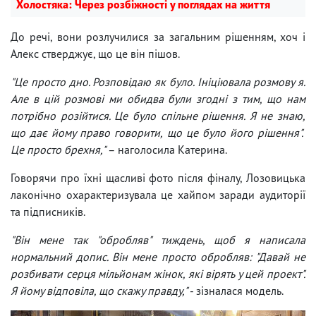
Холостяка: Через розбіжності у поглядах на життя
До речі, вони розлучилися за загальним рішенням, хоч і
Алекс стверджує, що це він пішов.
"Це просто дно. Розповідаю як було. Ініціювала розмову я.
Але в цій розмові ми обидва були згодні з тим, що нам
потрібно розійтися. Це було спільне рішення. Я не знаю,
що дає йому право говорити, що це було його рішення".
Це просто брехня,"
– наголосила Катерина.
Говорячи про їхні щасливі фото після фіналу, Лозовицька
лаконічно охарактеризувала це хайпом заради аудиторії
та підписників.
"Він мене так "обробляв" тиждень, щоб я написала
нормальний допис. Він мене просто обробляв: "Давай не
розбивати серця мільйонам жінок, які вірять у цей проект".
Я йому відповіла, що скажу правду,"
- зізналася модель.