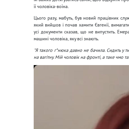
її чоловіка-воїна.
Цього разу, мабуть, був новий працівник слу
який вийшов і почав хамити Євгенії, вимагати
усі документи сказав, що не випустить. Емер
машині чоловіка, яку всі знають.
"Я такого г*нюка давно не бачила. Сидить у т
на вагітну. Мій чоловік на фронті, а таке чмо т