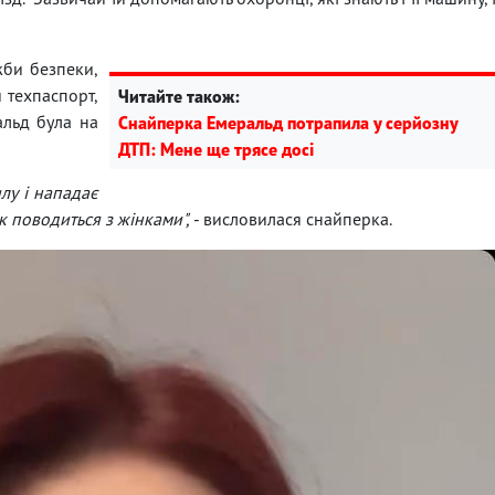
жби безпеки,
 техпаспорт,
Читайте також:
альд була на
Снайперка Емеральд потрапила у серйозну
ДТП: Мене ще трясе досі
илу і нападає
ак поводиться з жінками",
- висловилася снайперка.