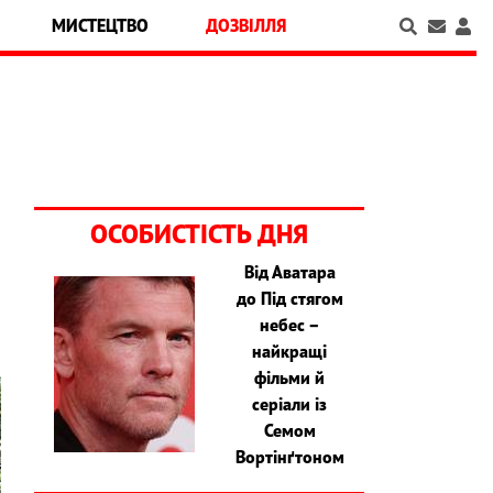
МИСТЕЦТВО
ДОЗВІЛЛЯ
ОСОБИСТІСТЬ ДНЯ
Від Аватара
до Під стягом
небес –
найкращі
фільми й
серіали із
Семом
Вортінґтоном