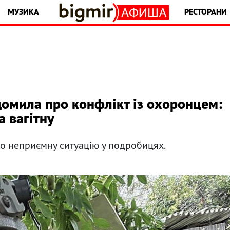
МУЗИКА
РЕСТОРАНИ
омила про конфлікт із охоронцем:
а вагітну
ро неприємну ситуацію у подробицях.