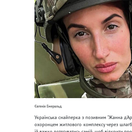
Євгенія Емеральд.
Українська снайперка з позивним "Жанна д'Арк
охоронцем житлового комплексу через шлагбау
їй важко дотягуватись самій, щоб відкрити прої