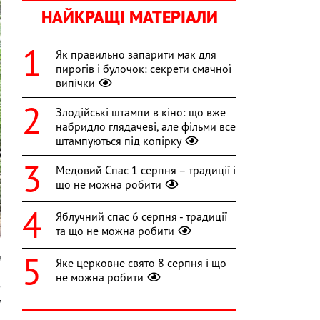
НАЙКРАЩІ МАТЕРІАЛИ
Як правильно запарити мак для
пирогів і булочок: секрети смачної
випічки
Злодійські штампи в кіно: що вже
набридло глядачеві, але фільми все
штампуються під копірку
Медовий Спас 1 серпня – традиції і
що не можна робити
Яблучний спас 6 серпня - традиції
та що не можна робити
a
Яке церковне свято 8 серпня і що
не можна робити
з
у
і