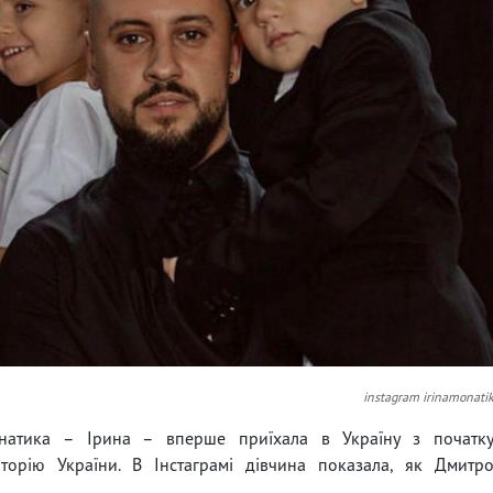
instagram irinamonati
натика – Ірина – вперше приїхала в Україну з початк
орію України. В Інстаграмі дівчина показала, як Дмитр