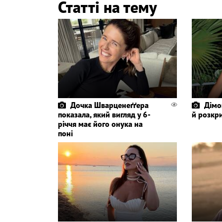
Статті на тему
Дочка Шварценеґґера
Дімо
показала, який вигляд у 6-
й розкр
річчя має його онука на
поні