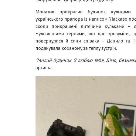
Монатик прикрасив будинок кульками 
українського прапора із написом "Ласкаво про
сходи прикрашені дитячими кульками – 
мультяшними героями, що дає зрозуміти, щ
повернулися й сини співака – Данило та П
подякувала коханому за теплу зустріч.
"Милий будинок. Я люблю тебе, Дімо, безме
артиста.