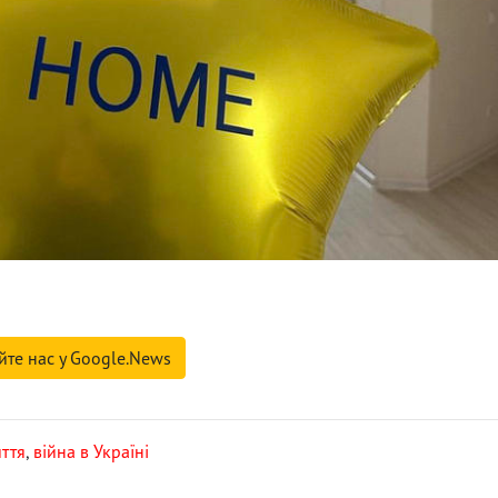
йте нас у Google.News
ття
,
війна в Україні