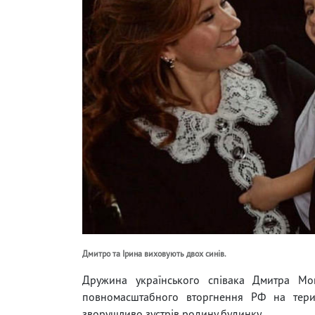
Дмитро та Ірина виховують двох синів.
Дружина українського співака Дмитра Мо
повномасштабного вторгнення РФ на терит
зворушливо зустрів родину будинку.