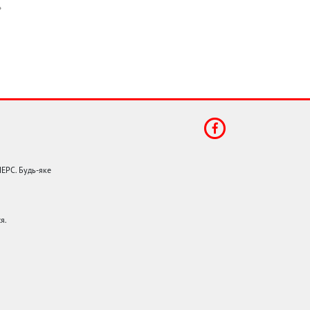
НЕРС. Будь-яке
я.