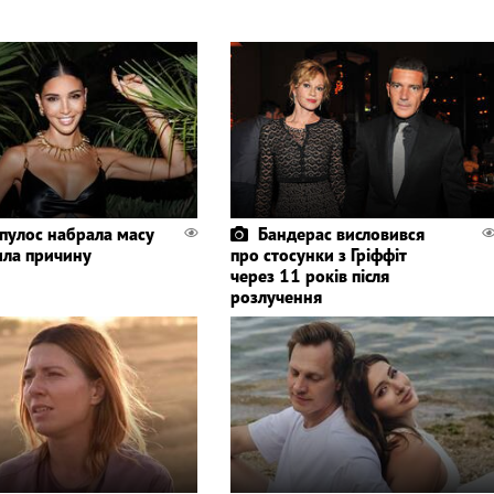
пулос набрала масу
Бандерас висловився
ила причину
про стосунки з Гріффіт
через 11 років після
розлучення