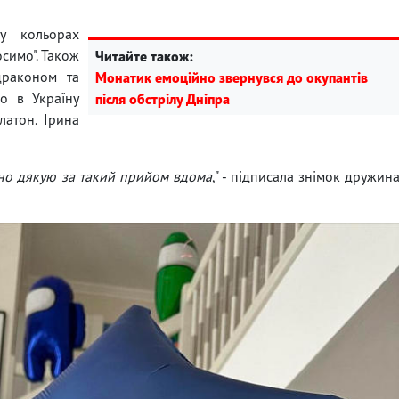
у кольорах
симо". Також
Читайте також:
драконом та
Монатик емоційно звернувся до окупантів
о в Україну
після обстрілу Дніпра
латон. Ірина
жно дякую за такий прийом вдома
," - підписала знімок дружин