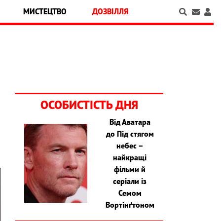
МИСТЕЦТВО
ДОЗВІЛЛЯ
ОСОБИСТІСТЬ ДНЯ
Від Аватара
до Під стягом
небес –
найкращі
фільми й
серіали із
Семом
Вортінґтоном