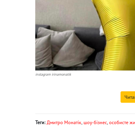
instagram irinamonatik
Чита
Теги:
Дмитро Монатік
,
шоу-бізнес
,
особисте жи