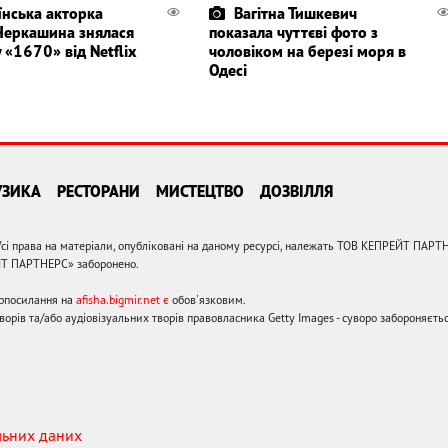
їнська акторка
Вагітна Тишкевич
Черкашина знялася
показала чуттєві фото з
у «1670» від Netflix
чоловіком на березі моря в
Одесі
УЗИКА
РЕСТОРАНИ
МИСТЕЦТВО
ДОЗВІЛЛЯ
сі права на матеріали, опубліковані на даному ресурсі, належать ТОВ КЕПРЕЙТ ПАРТ
ЙТ ПАРТНЕРС» заборонено.
ерпосилання на
afisha.bigmir.net є
обов'язковим.
орів та/або аудіовізуальних творів правовласника Getty Images - суворо забороняєтьс
льних даних