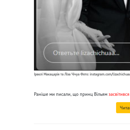
Іраклі Макацарія та Ліза Чічуа Фото: instagram.com/lizachichua
Раніше ми писали, що принц Вільям
засвітився
Чита