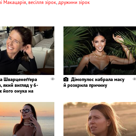
лі Макацарія
,
весілля зірок
,
дружини зірок
а Шварценеґґера
Дімопулос набрала масу
, який вигляд у 6-
й розкрила причину
є його онука на