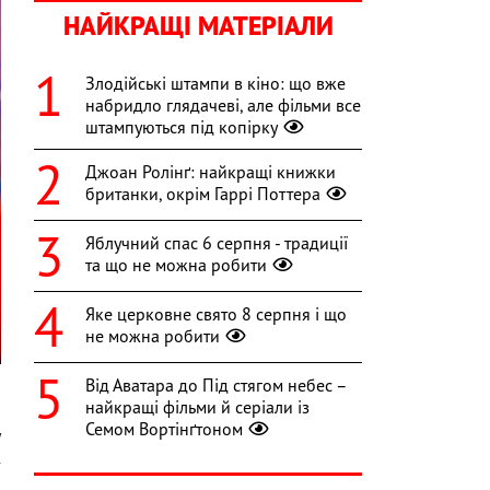
НАЙКРАЩІ МАТЕРІАЛИ
Злодійські штампи в кіно: що вже
набридло глядачеві, але фільми все
штампуються під копірку
Джоан Ролінґ: найкращі книжки
британки, окрім Гаррі Поттера
Яблучний спас 6 серпня - традиції
та що не можна робити
Яке церковне свято 8 серпня і що
не можна робити
Від Аватара до Під стягом небес –
найкращі фільми й серіали із
Семом Вортінґтоном
у
4