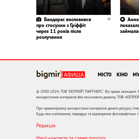
Бандерас висловився
Анна
про стосунки з Гріффіт
показала
через 11 років після
займала
розлучення
МІСТО
КІНО
М
© 2000-2024, ТОВ "КЕПРЕЙТ ПАРТНЕРС". Всі права захищені. У
використання матеріалів без письмового дозволу ТОВ «КЕПРЕ
При правомірному використанні матеріалів даного ресурсу гіп
Будь-яке копіювання, передрук та відтворення фотографічних тв
Редакція
Наші контакти та схема проїзду