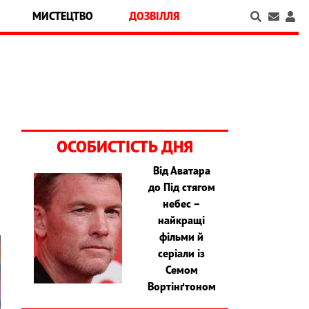
МИСТЕЦТВО
ДОЗВІЛЛЯ
ОСОБИСТІСТЬ ДНЯ
Від Аватара
до Під стягом
небес –
найкращі
фільми й
серіали із
Семом
Вортінґтоном