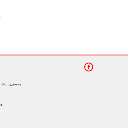
НЕРС. Будь-яке
я.