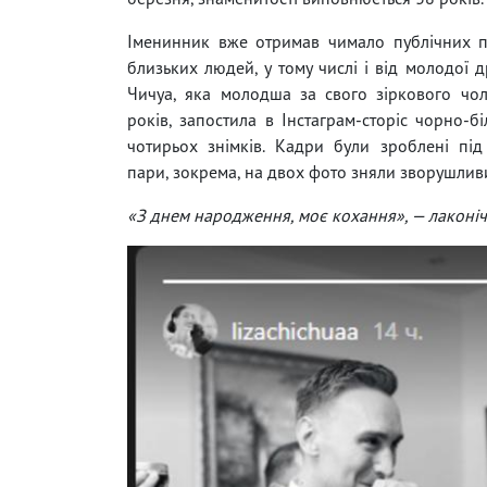
Іменинник вже отримав чимало публічних п
близьких людей, у тому числі і від молодої д
Чичуа, яка молодша за свого зіркового чо
років, запостила в Інстаграм-сторіс чорно-б
чотирьох знімків. Кадри були зроблені під
пари, зокрема, на двох фото зняли зворушливий
«З днем ​​народження, моє кохання», — лаконіч