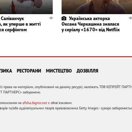
 Саліванчук
Українська акторка
, як уперше в житті
Оксана Черкашина знялася
ся серфінгом
у серіалу «1670» від Netflix
УЗИКА
РЕСТОРАНИ
МИСТЕЦТВО
ДОЗВІЛЛЯ
сі права на матеріали, опубліковані на даному ресурсі, належать ТОВ КЕПРЕЙТ ПАРТ
ЙТ ПАРТНЕРС» заборонено.
ерпосилання на
afisha.bigmir.net є
обов'язковим.
орів та/або аудіовізуальних творів правовласника Getty Images - суворо забороняєтьс