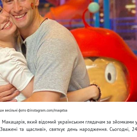
вши весільні фото ©instagram.com/maqatsa
і Макацарія, який відомий українським глядачам за зйомками 
«Зважені та щасливі», святкує день народження. Сьогодні, 2