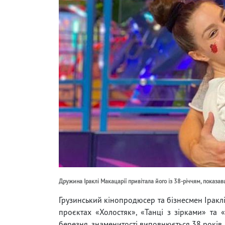
Дружина Іраклі Макацарії привітала його із 38-річчям, показа
Грузинський кінопродюсер та бізнесмен Іракл
проєктах «Холостяк», «Танці з зірками» та 
березня, знаменитості виповнюється 38 років.