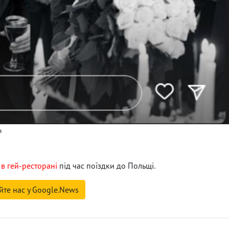
a
 в гей-ресторані
під час поїздки до Польщі.
йте нас у Google.News