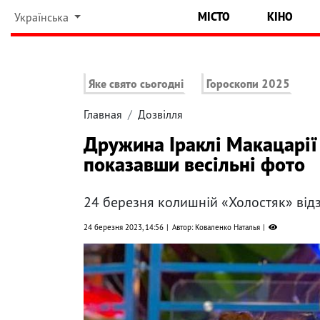
МІСТО
КІНО
Українська
Яке свято сьогодні
Гороскопи 2025
Главная
Дозвілля
Дружина Іраклі Макацарії 
показавши весільні фото
24 березня колишній «Холостяк» від
24 березня 2023, 14:56
Автор: Коваленко Наталья