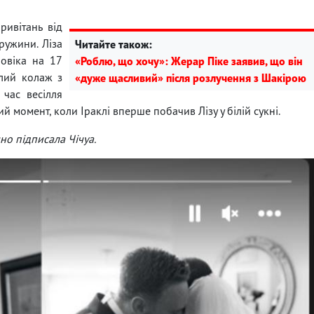
ривітань від
ружини. Ліза
Читайте також:
ловіка на 17
«Роблю, що хочу»: Жерар Піке заявив, що він
ілий колаж з
«дуже щасливий» після розлучення з Шакірою
 час весілля
 момент, коли Іраклі вперше побачив Лізу у білій сукні.
но підписала Чічуа.