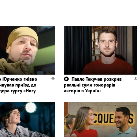
 Юрченко гнівно
Павло Текучев розкрив
икував приїзд до
реальні суми гонорарів
дера гурту «Ногу
акторів в Україні