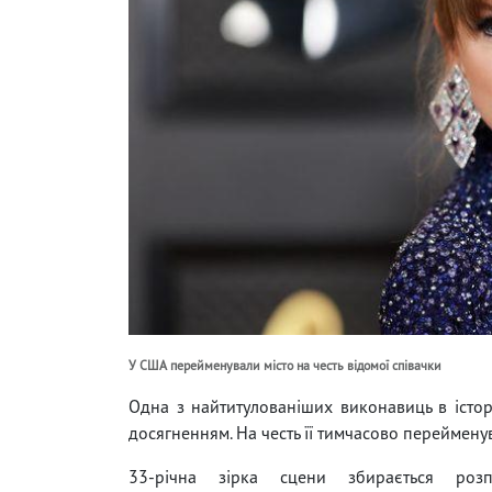
У США перейменували місто на честь відомої співачки
Одна з найтитулованіших виконавиць в істор
досягненням. На честь її тимчасово перейменув
33-річна зірка сцени збирається розп