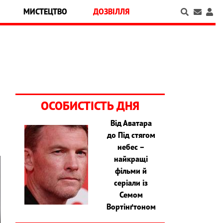
МИСТЕЦТВО
ДОЗВІЛЛЯ
ОСОБИСТІСТЬ ДНЯ
Від Аватара
до Під стягом
небес –
найкращі
фільми й
серіали із
Семом
Вортінґтоном