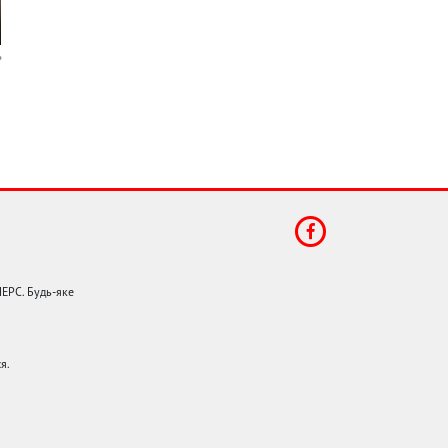
НЕРС. Будь-яке
я.