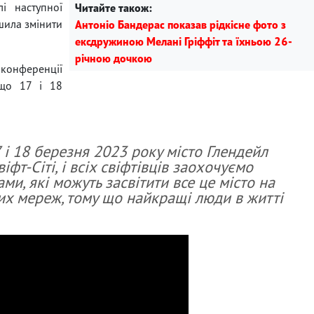
і наступної
Читайте також:
ішила змінити
Антоніо Бандерас показав рідкісне фото з
ексдружиною Мелані Гріффіт та їхньою 26-
річною дочкою
-конференції
 що 17 і 18
і 18 березня 2023 року місто Глендейл
фт-Сіті, і всіх свіфтівців заохочуємо
ми, які можуть засвітити все це місто на
их мереж, тому що найкращі люди в житті