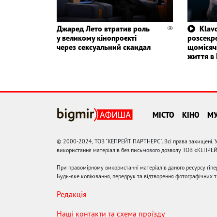
Джаред Лето втратив роль
Klavd
у великому кінопроєкті
розсекр
через сексуальний скандал
щомісяч
життя в 
МІСТО
КІНО
М
© 2000-2024, ТОВ "КЕПРЕЙТ ПАРТНЕРС". Всі права захищені. У
використання матеріалів без письмового дозволу ТОВ «КЕПРЕ
При правомірному використанні матеріалів даного ресурсу гіп
Будь-яке копіювання, передрук та відтворення фотографічних тв
Редакція
Наші контакти та схема проїзду