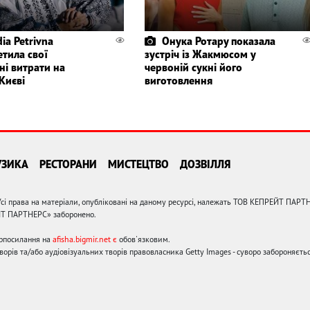
ia Petrivna
Онука Ротару показала
етила свої
зустріч із Жакмюсом у
ні витрати на
червоній сукні його
Києві
виготовлення
УЗИКА
РЕСТОРАНИ
МИСТЕЦТВО
ДОЗВІЛЛЯ
сі права на матеріали, опубліковані на даному ресурсі, належать ТОВ КЕПРЕЙТ ПАРТ
ЙТ ПАРТНЕРС» заборонено.
ерпосилання на
afisha.bigmir.net є
обов'язковим.
орів та/або аудіовізуальних творів правовласника Getty Images - суворо забороняєтьс