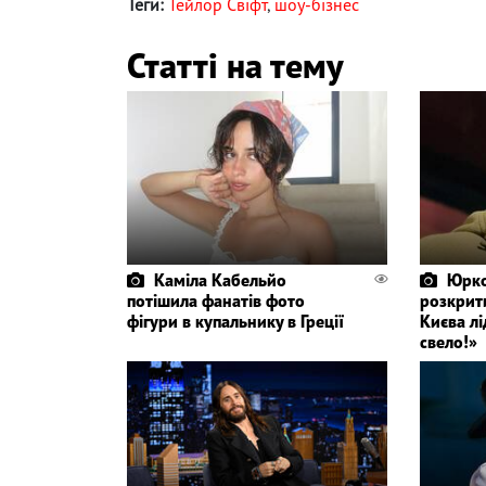
Теги:
Тейлор Свіфт
,
шоу-бізнес
Статті на тему
Каміла Кабельйо
Юрко
потішила фанатів фото
розкрит
фігури в купальнику в Греції
Києва лі
свело!»