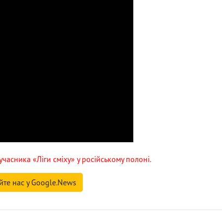
учасника «Ліги сміху» у російському полоні.
йте нас у Google.News