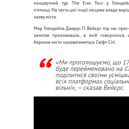
концертний тур The Eras Tour у Глендейл
п'ятниці. На честь цієї події місцева влада вир
назву міста.
Мер Глендейла Джеррі П. Вейєрс під час прес
зачитав прокламацію, в якій говорилося,
березня місто називатиметься Свіфт-Сіті.
«Ми проголошуємо, що 17 
буде перейменовано на Сві
поділитися своїми усмішка
всіх платформах соціальн
вільні», — сказав Вейєрс.