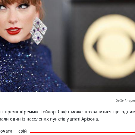
Getty Image
ії премії «Греммі» Тейлор Свіфт може похвалитися ще одни
али один із населених пунктів у штаті Арізона.
очати свій