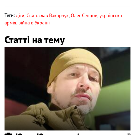
Теги:
діти
,
Святослав Вакарчук
,
Олег Сенцов
,
українська
армія
,
війна в Україні
Статті на тему