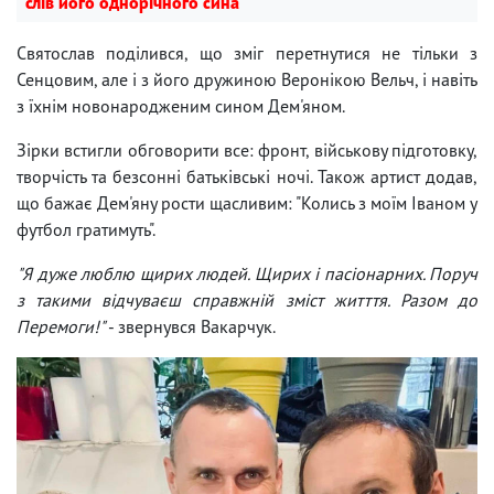
слів його однорічного сина
Святослав поділився, що зміг перетнутися не тільки з
Сенцовим, але і з його дружиною Веронікою Вельч, і навіть
з їхнім новонародженим сином Дем'яном.
Зірки встигли обговорити все: фронт, військову підготовку,
творчість та безсонні батьківські ночі. Також артист додав,
що бажає Дем'яну рости щасливим: "Колись з моїм Іваном у
футбол гратимуть".
"Я дуже люблю щирих людей. Щирих і пасіонарних. Поруч
з такими відчуваєш справжній зміст житття. Разом до
Перемоги!"
- звернувся Вакарчук.