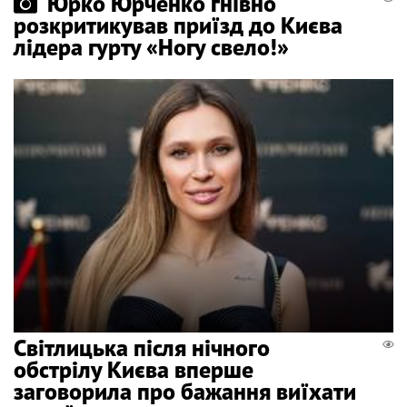
Юрко Юрченко гнівно
розкритикував приїзд до Києва
лідера гурту «Ногу свело!»
Світлицька після нічного
обстрілу Києва вперше
заговорила про бажання виїхати