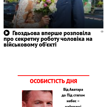
Гвоздьова вперше розповіла
про секретну роботу чоловіка на
військовому об'єкті
ОСОБИСТІСТЬ ДНЯ
Від Аватара
до Під стягом
небес –
найкращі