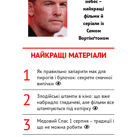
небес –
найкращі
фільми й
серіали із
Семом
Вортінґтоном
НАЙКРАЩІ МАТЕРІАЛИ
Як правильно запарити мак для
пирогів і булочок: секрети смачної
випічки
Злодійські штампи в кіно: що вже
набридло глядачеві, але фільми все
штампуються під копірку
Медовий Спас 1 серпня – традиції і
що не можна робити