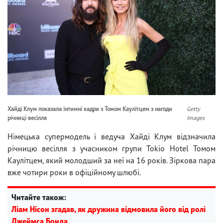
Хайді Клум показала інтимні кадри з Томом Каулітцем з нагоди
Getty
річниці весілля
Images
Німецька супермодель і ведуча Хайді Клум відзначила
річницю весілля з учасником групи Tokio Hotel Томом
Каулітцем, який молодший за неї на 16 років. Зіркова пара
вже чотири роки в офіційному шлюбі.
Читайте також:
Ліам Нісон згадав, як дружина відмовила його від ролі
Джеймса Бонда