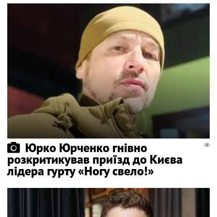
Юрко Юрченко гнівно
розкритикував приїзд до Києва
лідера гурту «Ногу свело!»