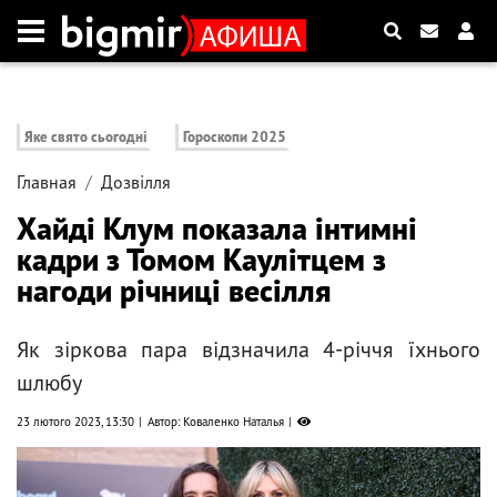
Яке свято сьогодні
Гороскопи 2025
Главная
Дозвілля
Хайді Клум показала інтимні
кадри з Томом Каулітцем з
нагоди річниці весілля
Як зіркова пара відзначила 4-річчя їхнього
шлюбу
23 лютого 2023, 13:30
Автор: Коваленко Наталья