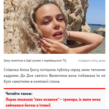
Гросу посвітила в Індії сукнею з чернівецького ТЦ
instagram alina_grosu
Співачка Аліна Гросу потішила публіку серед зими теплими
кадрами. До Дня святого Валентина вона побажала їм не
бути самотніми в компанії слона.
Читайте також:
Лорак показала "своє кохання" – тренера, із яким вона
займалася йогою в Іспанії