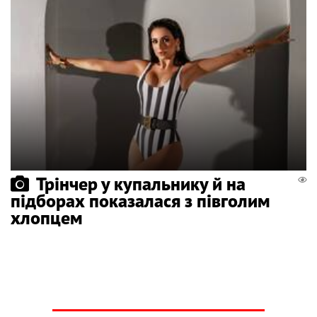
Трінчер у купальнику й на
підборах показалася з півголим
хлопцем