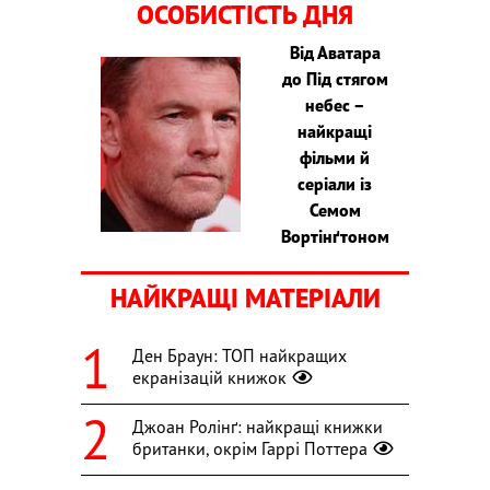
ОСОБИСТІСТЬ ДНЯ
Від Аватара
до Під стягом
небес –
найкращі
фільми й
серіали із
Семом
Вортінґтоном
НАЙКРАЩІ МАТЕРІАЛИ
Ден Браун: ТОП найкращих
екранізацій книжок
Джоан Ролінґ: найкращі книжки
британки, окрім Гаррі Поттера