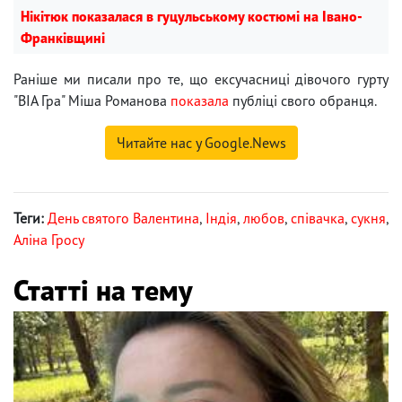
Нікітюк показалася в гуцульському костюмі на Івано-
Франківщині
Раніше ми писали про те, що ексучасниці дівочого гурту
"ВІА Гра" Міша Романова
показала
публіці свого обранця.
Читайте нас у Google.News
Теги:
День святого Валентина
,
Індія
,
любов
,
співачка
,
сукня
,
Аліна Гросу
Статті на тему