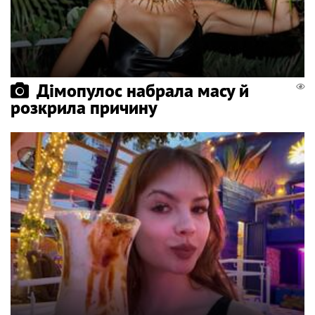
Дімопулос набрала масу й
розкрила причину