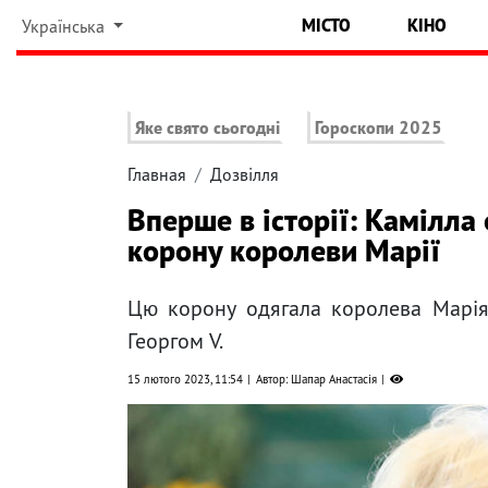
МІСТО
КІНО
Українська
Яке свято сьогодні
Гороскопи 2025
Главная
Дозвілля
Вперше в історії: Камілла 
корону королеви Марії
Цю корону одягала королева Марія 
Георгом V.
15 лютого 2023, 11:54
Автор: Шапар Анастасія