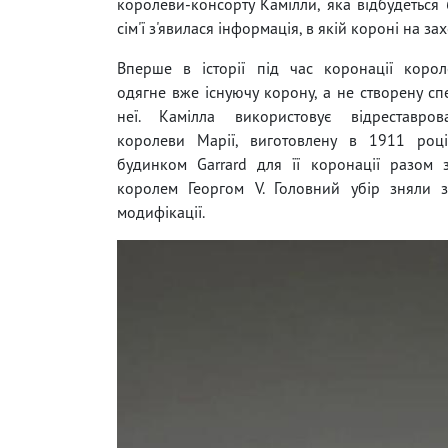
королеви-консорту Камілли, яка відбудеться 6
сім'ї з'явилася інформація, в якій короні на з
Вперше в історії під час коронації корол
одягне вже існуючу корону, а не створену сп
неї. Камілла використовує відреставро
королеви Марії, виготовлену в 1911 роц
будинком Garrard для її коронації разом 
королем Георгом V. Головний убір зняли 
модифікації.