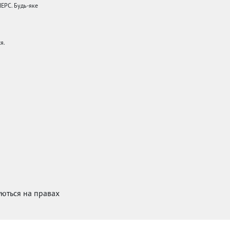
НЕРС. Будь-яке
я.
куються на правах