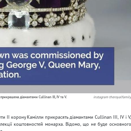
рикрашена діамантами Cullinan III, IV та V.
instagram theroyalfamil
 II корону Камілли прикрасять діамантами Cullinan III, IV і V
олекції коштовностей монарха. Відомо, що не буде основног
л.