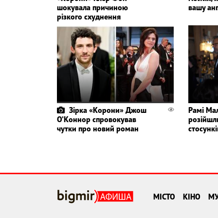
шокувала причиною
вашу анг
різкого схуднення
Зірка «Корони» Джош
Рамі Ма
О’Коннор спровокував
розійшли
чутки про новий роман
стосункі
МІСТО
КІНО
М