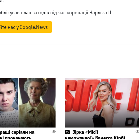
блікував план заходів під час коронації Чарльза III.
йте нас у Google.News
ращі серіали на
Зірка «Місії
 які прокачають
неможливої» Ванесса Кірбі