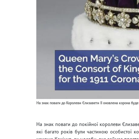
На знак поваги до Королеви Єлизавети II оновлена корона буде п
На знак поваги до покійної королеви Єлизавети
які багато років були частиною особистої к
каменю Кохінур, як у особи, яка займає престо