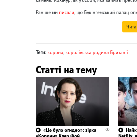
Раніше ми
писали
, що Букінгемський палац опу
Чита
Теги:
корона
,
королівська родина Британії
Статті на тему
«Це було огидно»: зірка
Найк
«Корони» Клер Фой
Netflix,