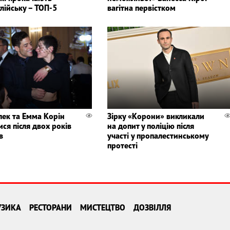
лійську – ТОП-5
вагітна первістком
лек та Емма Корін
Зірку «Корони» викликали
ся після двох років
на допит у поліцію після
в
участі у пропалестинському
протесті
УЗИКА
РЕСТОРАНИ
МИСТЕЦТВО
ДОЗВІЛЛЯ