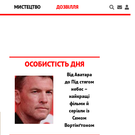
МИСТЕЦТВО
ДОЗВІЛЛЯ
ОСОБИСТІСТЬ ДНЯ
Від Аватара
до Під стягом
м
небес –
найкращі
фільми й
серіали із
Семом
Вортінґтоном