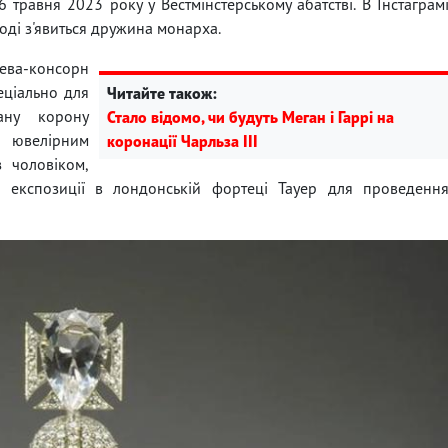
 травня 2023 року у Вестмінстерському абатстві. В Інстаграм
аході з'явиться дружина монарха.
ева-консорн
еціально для
Читайте також:
вану корону
Стало відомо, чи будуть Меган і Гаррі на
і ювелірним
коронації Чарльза III
з чоловіком,
з експозиції в лондонській фортеці Тауер для проведенн