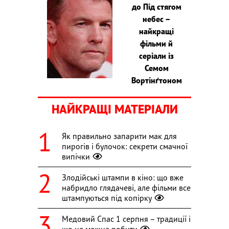
до Під стягом
небес –
найкращі
фільми й
серіали із
Семом
Вортінґтоном
НАЙКРАЩІ МАТЕРІАЛИ
Як правильно запарити мак для
пирогів і булочок: секрети смачної
випічки
Злодійські штампи в кіно: що вже
набридло глядачеві, але фільми все
штампуються під копірку
Медовий Спас 1 серпня – традиції і