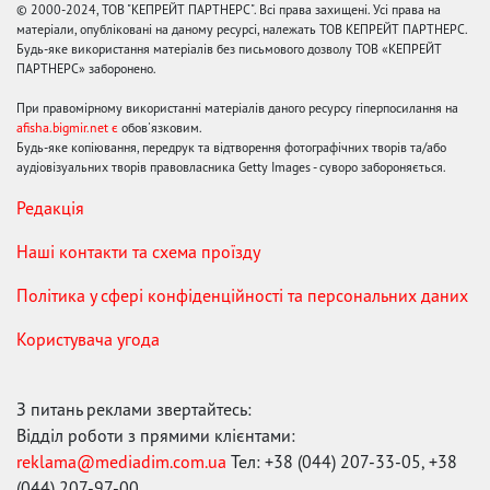
© 2000-2024, ТОВ "КЕПРЕЙТ ПАРТНЕРС". Всі права захищені. Усі права на
матеріали, опубліковані на даному ресурсі, належать ТОВ КЕПРЕЙТ ПАРТНЕРС.
Будь-яке використання матеріалів без письмового дозволу ТОВ «КЕПРЕЙТ
ПАРТНЕРС» заборонено.
При правомірному використанні матеріалів даного ресурсу гіперпосилання на
afisha.bigmir.net є
обов'язковим.
Будь-яке копіювання, передрук та відтворення фотографічних творів та/або
аудіовізуальних творів правовласника Getty Images - суворо забороняється.
Редакція
Наші контакти та схема проїзду
Політика у сфері конфіденційності та персональних даних
Користувача угода
З питань реклами звертайтесь:
Відділ роботи з прямими клієнтами:
reklama@mediadim.com.ua
Тел: +38 (044) 207-33-05, +38
(044) 207-97-00