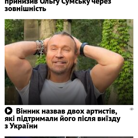
принизив Ольгу Сумську через
зовнішність
Вінник назвав двох артистів,
які підтримали його після виїзду
з України