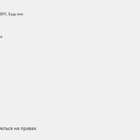
НЕРС. Будь-яке
я.
куються на правах