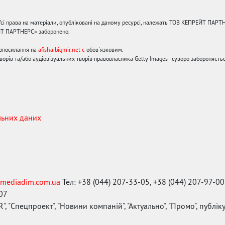
сі права на матеріали, опубліковані на даному ресурсі, належать ТОВ КЕПРЕЙТ ПАРТ
ЙТ ПАРТНЕРС» заборонено.
ерпосилання на
afisha.bigmir.net є
обов'язковим.
орів та/або аудіовізуальних творів правовласника Getty Images - суворо забороняєтьс
льних даних
mediadim.com.ua
Тел: +38 (044) 207-33-05, +38 (044) 207-97-00
-07
", "Спецпроект", "Новини компаній", "Актуально", "Промо", публі