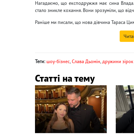
Нагадаємо, що експодружжя має сина Влада
стало зникле кохання. Вони зрозуміли, що від
Раніше ми писали, що нова дівчина Тараса Ц
Чита
Теги:
шоу-бізнес
,
Слава Дьомін
,
дружини зірок
Статті на тему