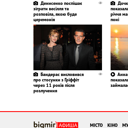
Денисенко поспішає
Дочк
зіграти весілля та
показала
розповіла, якою буде
річчя ма
церемонія
поні
Бандерас висловився
Анна
про стосунки з Гріффіт
показала
через 11 років після
займала
розлучення
МІСТО
КІНО
М