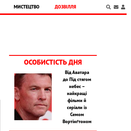
МИСТЕЦТВО
ДОЗВІЛЛЯ
ОСОБИСТІСТЬ ДНЯ
Від Аватара
до Під стягом
небес –
найкращі
фільми й
серіали із
Семом
Вортінґтоном