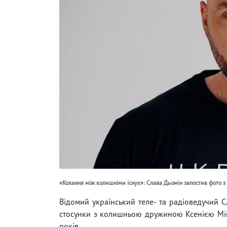
«Кохання між колишніми існує»: Слава Дьомін запостив фото з
Відомий український теле- та радіоведучий 
стосунки з колишньою дружиною Ксенією Міщ
років.