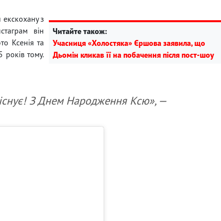
и екскохану з
нстаграм він
Читайте також:
то Ксенія та
Учасниця «Холостяка» Єршова заявила, що
5 років тому.
Дьомін кликав її на побачення після пост-шоу
існує! З Днем Народження Ксю», —