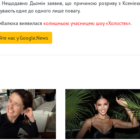
. Нещодавно Дьомін заявив, що причиною розриву з Ксеніє
чувають одне до одного лише повагу.
имбалюка виявилася
колишньою учасницею шоу «Холостяк»
.
йте нас у Google.News