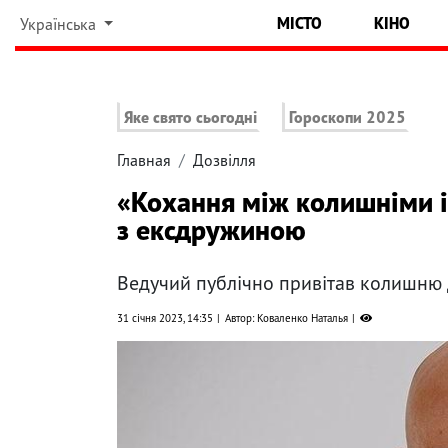
МІСТО
КІНО
Українська
Яке свято сьогодні
Гороскопи 2025
Главная
Дозвілля
«Кохання між колишніми і
з ексдружиною
Ведучий публічно привітав колишню
31 січня 2023, 14:35
Автор: Коваленко Наталья