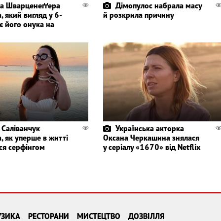
а Шварценеґґера
Дімопулос набрала масу
, який вигляд у 6-
й розкрила причину
є його онука на
 Саліванчук
Українська акторка
, як уперше в житті
Оксана Черкашина знялася
ся серфінгом
у серіалу «1670» від Netflix
УЗИКА
РЕСТОРАНИ
МИСТЕЦТВО
ДОЗВІЛЛЯ