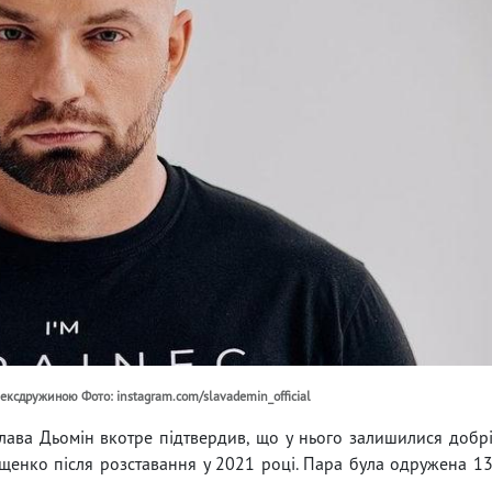
 ексдружиною Фото: instagram.com/slavademin_official
Слава Дьомін вкотре підтвердив, що у нього залишилися добр
енко після розставання у 2021 році. Пара була одружена 1